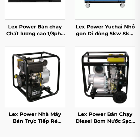
Lex Power Bán chạy
Lex Power Yuchai Nhỏ
Chất lượng cao 1/3pha
gọn Di động 5kw 8kw
Máy phát điện động cơ
10kw 11kw Máy phát
diesel di động
điện diesel Im lặng 1/3
Pha
Lex Power Nhà Máy
Lex Power Bán Chạy
Bán Trực Tiếp Rẻ
Diesel Bơm Nước Sạch
Diesel Bơm Nước Sạch
6 Inch 531cc Động Cơ
4 Inch 418cc Tay/Tự
Khởi Động