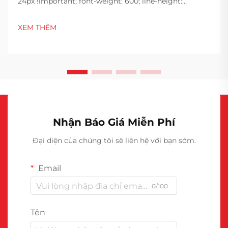
24px !important; font-weight: 600; line-height:
normal; } h3 { margin-top: 26px; margin-bottom: 18px;
font-size: 20px !important; font-weight: 600; line-
XEM THÊM
height: ...}
Nhận Báo Giá Miễn Phí
Đại diện của chúng tôi sẽ liên hệ với bạn sớm.
Email
0/100
Tên