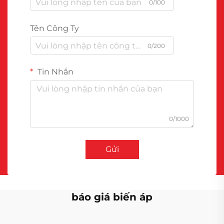
0/100
Tên Công Ty
0/200
Tin Nhắn
0/1000
Gửi
báo giá biến áp