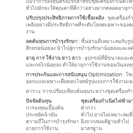
แม้ว่าการลงทุนครั้งแรกสำหรับชุดเครื่องกำเนิ
ทั่วไปมักจะให้คุณค่าที่ดีกว่าอย่างมากตลอดอายุก
ปรับปรุงประสิทธิภาพการใช้เชื้อเพลิง
: ชุดเครื่อง
เพลิงอย่างมีประสิทธิภาพที่ระดับโหลดเฉพาะของค
งาน
ลดต้นทุนการบำรุงรักษา
: ชิ้นส่วนที่เหมาะสมกั
สึกหรอน้อยลง นำไปสู่การบำรุงรักษาน้อยลงและล
อายุ การ ใช้งาน ยาว ยาว
: อุปกรณ์ที่มีขนาดและ
และกลไกน้อยลง ทําให้อายุการใช้งานของเงินลง
การประกันและการสนับสนุน Optimization
: โซ
ออกแบบเฉพาะเพื่อตอบโจทย์รูปแบบการใช้งานเฉพา
ตาราง: การเปรียบเทียบต้นทุนระหว่างชุดเครื่อง
ปัจจัยต้นทุน
ชุดเครื่องกำเนิดไฟฟ้า
การลงทุนเบื้องต้น
ต่ํากว่า
ประหยัดน้ํามัน
ทั่วไป อาจไม่เหมาะสมที่
ความถี่ในการบำรุงรักษา
อิงจากสมมติฐานทั่วไป
อายุการใช้งาน
มาตรฐาน