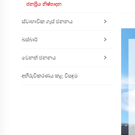
ජනප්‍රිය නිෂ්පාදන
ස්වාභාවික ගෑස් ජනනය
බස්බාර්
වෙනත් ජනනය
අභිරුචිකරණය කළ විසඳුම