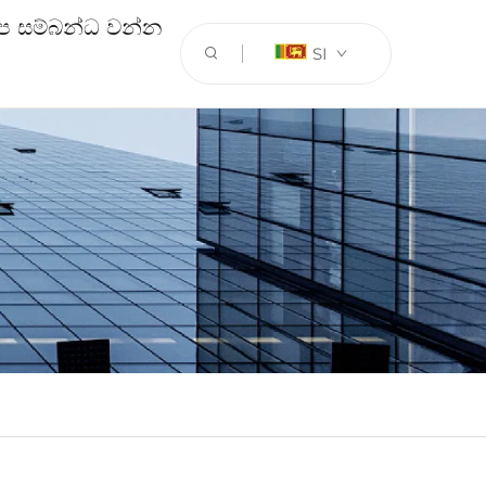
ප සම්බන්ධ වන්න
SI