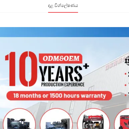
දළ විශ්ලේෂණය