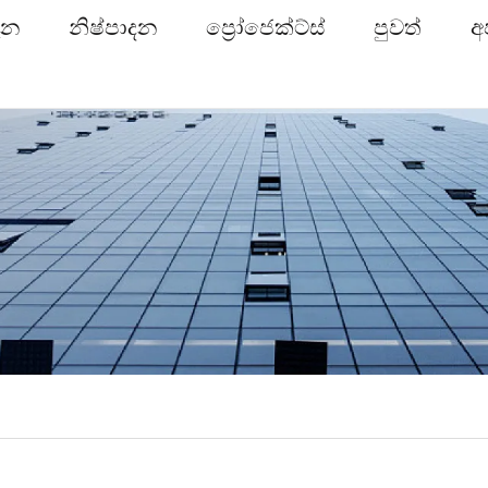
ැන
නිෂ්පාදන
ප්‍රෝජෙක්ට්ස්
පුවත්
අ