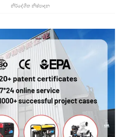
නිර්දේශිත නිෂ්පාදන