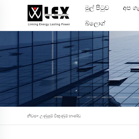
මුල් පිටුව
අප ග
බ්ලොග්
නිවස>
උණුසුම් විකුණුම් භාණ්ඩ