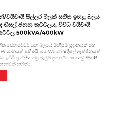
්/වයිචායි සිල්ලර මිලක් සහිත ඉහළ බලය
ද ඩීසල් ජනන කට්ටලය, විවිධ වයිචායි
 කට්ටල 500kVA/400kW
ගික ජෙනරේටර් යනු බලයේ මිනිසුම ප්‍රදානයක් සහ
W මානයක් සහිතයි. එය Weichai දීසල් ඇන්ජිනයක්
ඉඩිරි ප්‍රාප්තිය, අඩු මැජුම් ප්‍රමාණය සහ අඩු 65dB
්නතාවක් සහිතයි.