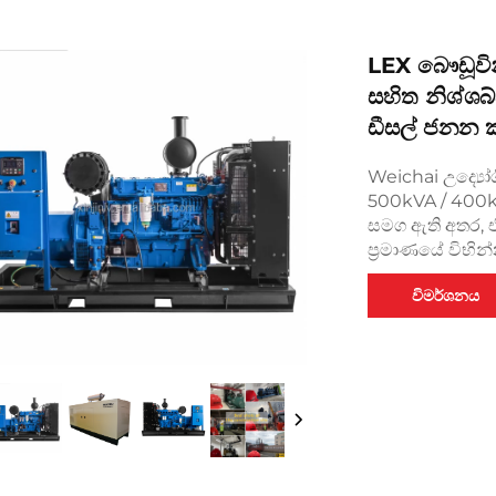
LEX බෞඩූවින
සහිත නිශ්ශබ්
ඩීසල් ජනන
Weichai උද්‍යෝ
500kVA / 400k
සමග ඇති අතර, එය 
ප්‍රමාණයේ විභින
විමර්ශනය