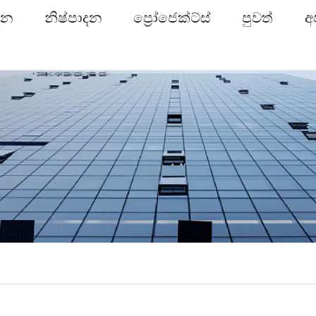
ැන
නිෂ්පාදන
ප්‍රෝජෙක්ට්ස්
පුවත්
අ