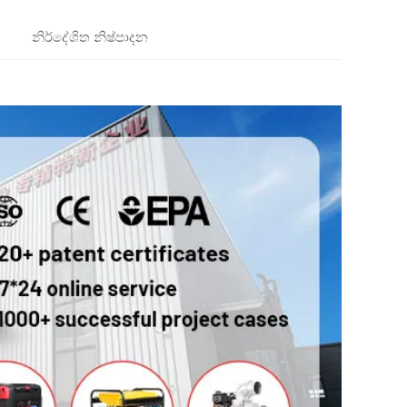
නිර්දේශිත නිෂ්පාදන