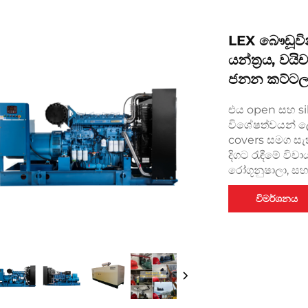
LEX බෞඩූවි
යන්ත්‍රය, ව
ජනන කට්ට
එය open සහ sil
විශේෂත්වයන් ල
covers සමග සැකස
දිගට රැඳීමේ වි
රෝගූනුෂාලා, සහ 
විමර්ශනය