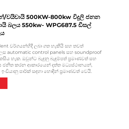
න්/වයිචායි 500KW-800kw විදුලි ජනන
යිචායි බලය 550kw- WPG687.5 ඩීසල්
ලය
ent වර්ගයන්හිදී ලබා ගත හැකියි සහ තවත්
ෙස automatic control panels සහ soundproof
ිය හැක. ඔවුන්ට බැඳුනු බැඳුම්පත් ප්‍රමාණවත් සහ
චාය ජනිත කරන ආකාරයෙන් දත්ත මධ්‍යස්ථානයන්,
ඉංඩියානු පාර්ක් සඳහා හොඳින් ප්‍රමාණවත් වෙයි.