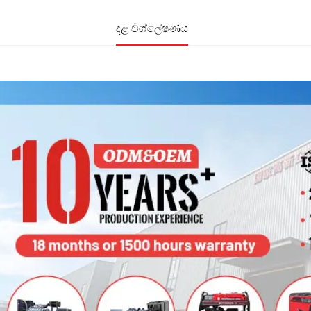
දළ විශ්ලේෂණය