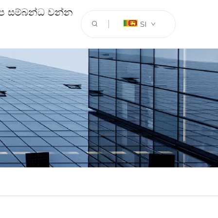
ප සම්බන්ධ වන්න
SI