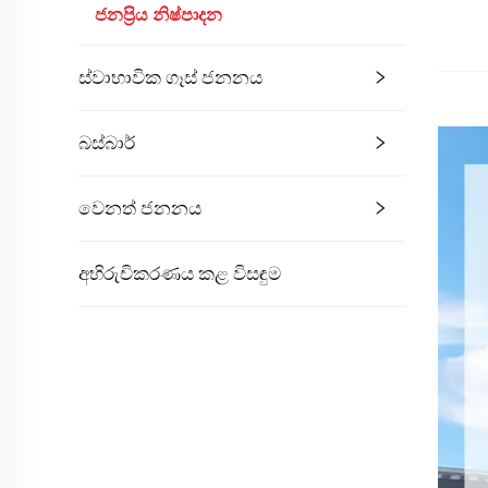
ජනප්‍රිය නිෂ්පාදන
ස්වාභාවික ගෑස් ජනනය
බස්බාර්
වෙනත් ජනනය
අභිරුචිකරණය කළ විසඳුම