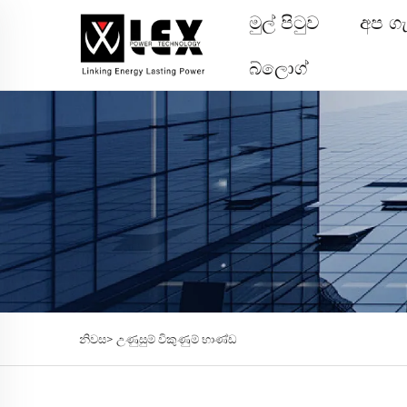
මුල් පිටුව
අප ග
බ්ලොග්
නිවස>
උණුසුම් විකුණුම් භාණ්ඩ