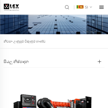
SI
නිවස>
උණුසුම් විකුණුම් භාණ්ඩ
සියලු නිෂ්පාදන