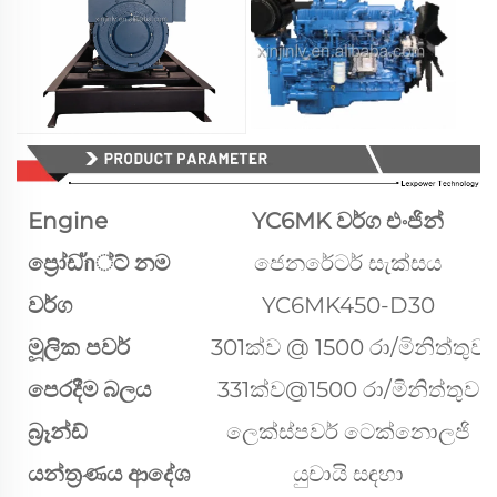
Engine
YC6MK වර්ග එංජින්
ප්‍රෝඩัก්ට් නම
ජෙනරේටර් සැක්සය
වර්ග
YC6MK450-D30
මූලික පවර්
301ක්ව @ 1500 රා/මිනිත්තුව
පෙරදීම බලය
331ක්ව@1500 රා/මිනිත්තුව
බ්‍රෑන්ඩ්
ලෙක්ස්පවර් ටෙක්නොලජි
යන්ත්‍රණය ආදේශ
යුචායි සඳහා