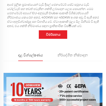
අපේ මුලික ප්‍රමාණයෙන් වැඩි දීසල් ජෙනරේටර් සේට් සමූහය වැඩි
වෝල්ටෑජ් සහ තවත් පවැතින ශක්ති ලබාදෙන ලෙස සොයන්න. මෙම
ජෙනරේටර් අපගේ EU-අනුමැති Dubai ආකෘති විශිෂ්ටත්වයෙහි
නිර්මාණය කෙරෙන අතර, 400KW සහ 450KW අංශක අඩු වී ඇති අතර
ඒවා අනුවිශ්වාස්ප්‍රද සහ විභාගීය වේ. ඒවා ආකෘති මුල්‍ය මිල මිනිමම් වී ඇති
අතර, එය ශක්ති නිර්මාණය සඳහා ප්‍රාතිකාරීක විස寒යක් වේ.
විමර්ශනය
දළ විශ්ලේෂණය
නිර්දේශිත නිෂ්පාදන