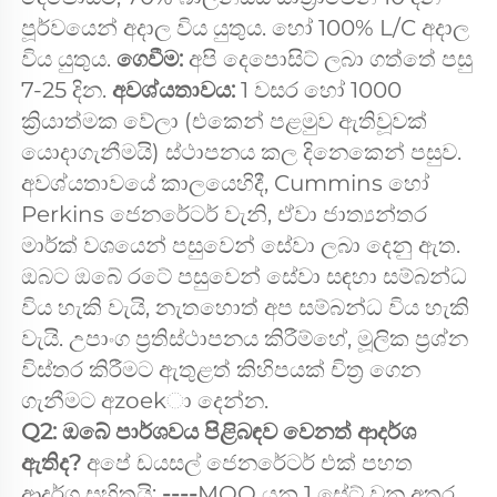
පූර්වයෙන් අදාල විය යුතුය. හෝ 100% L/C අදාල 
විය යුතුය. 
ගෙවීම: 
අපි දෙපොසිට් ලබා ගත්තේ පසු 
7-25 දින. 
අවශ්යතාවය: 
1 වසර හෝ 1000 
ක්‍රියාත්මක වේලා (එකෙන් පළමුව ඇතිවූවක් 
යොදාගැනීමයි) ස්ථාපනය කල දිනෙකෙන් පසුව. 
අවශ්යතාවයේ කාලයෙහිදී, Cummins හෝ 
Perkins ජෙනරේටර් වැනි, ඒවා ජාත්‍යන්තර 
මාර්ක් වශයෙන් පසුවෙන් සේවා ලබා දෙනු ඇත. 
ඔබට ඔබේ රටේ පසුවෙන් සේවා සඳහා සම්බන්ධ 
විය හැකි වැයි, නැතහොත් අප සම්බන්ධ විය හැකි 
වැයි. උපාංග ප්‍රතිස්ථාපනය කිරීම්හේ, මූලික ප්‍රශ්න 
විස්තර කිරීමට ඇතුළත් කිහිපයක් චිත්‍ර ගෙන 
ගැනීමට අzoekා දෙන්න. 
Q2: ඔබේ පාර්ශවය පිළිබඳව වෙනත් ආදර්ශ 
ඇතිද? 
අපේ ඩයසල් ජෙනරේටර් එක් පහත 
ආදර්ශ සහිතයි: 
----
MOQ යනු 1 සේට් වන අතර 