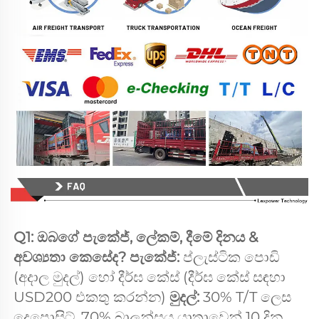
Q1: ඔබගේ පැකේජ්, ලේකම්, දීමේ දිනය & 
අවශ්‍යතා කෙසේද? පැකේජ්: 
ප්ලැස්ටික පොඩි 
(අදාල මුදල්) හෝ දීර්ඝ කේස් (දීර්ඝ කේස් සඳහා 
USD200 එකතු කරන්න) 
මුදල්: 
30% T/T ලෙස 
දෙපොසිට්, 70% බාලන්සය යාත්‍රාවෙන් 10 දින 