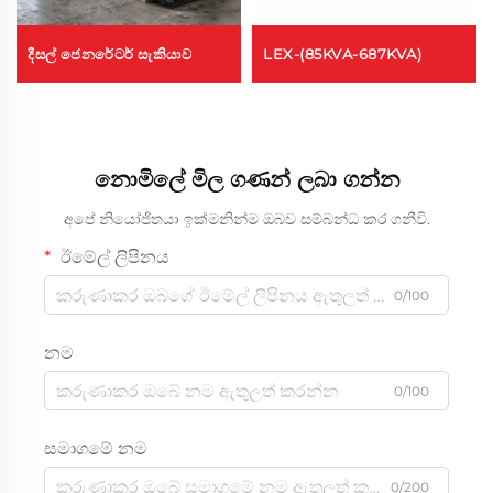
දීසල් ජෙනරේටර් සැකියාව
LEX-(85KVA-687KVA)
නොමිලේ මිල ගණන් ලබා ගන්න
අපේ නියෝජිතයා ඉක්මනින්ම ඔබව සම්බන්ධ කර ගනීවි.
ඊමේල් ලිපිනය
0/100
නම
0/100
සමාගමේ නම
0/200