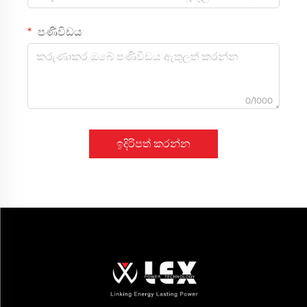
පණිවිඩය
0/1000
ඉදිරිපත් කරන්න