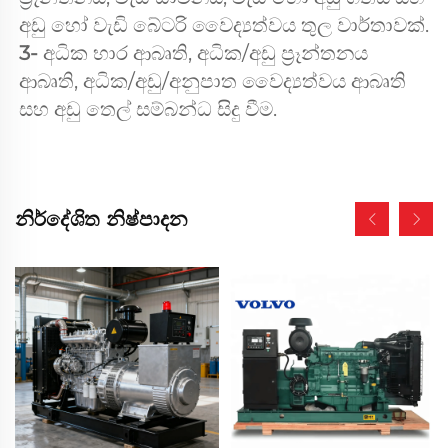
අඩු හෝ වැඩි බේටරි වෛද්‍යත්වය තුල වාර්තාවක්. 
3- 
අධික භාර ආබෘති, අධික/අඩු ප්‍රෑන්තනය 
ආබෘති, අධික/අඩු/අනුපාත වෛද්‍යත්වය ආබෘති 
සහ අඩු තෙල් සම්බන්ධ සිදු වීම. 
නිර්දේශිත නිෂ්පාදන