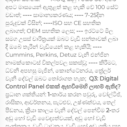
අපට මාසයෙන් ඇතුළත් කළ හැකි වේ 100 සේට් 
වඩාත්; 
---- 
සාමාන්‍යකරණය; 
---- 
7-25දින 
පුරුදුවක් විසින්; 
----
ISO සහ CE සහතික 
ලබාගත්; OEM සහතික ලෙස; 
--- 
ඉරට්ටේ මිල 
සමග උසස් චාරිත්‍රයක් ඔබට වැඩි ඝන්තාවක් ලබා 
දී ඔබේ තැරීන් වැඩියෙන් කළ හැකියි; 
----
Cummins, Perkins, Detuz වැනි එන්ජින 
නාමක්කොටස් විකල්පවල සකස්වූ; 
---- 
කිරීමට, 
ධ්වනි අපහසු මැජින්, කොන්ටේනරය, ත්‍රේලර් 
වැනි දේවල් ඔබට තෝරාගත හැක;  
Q3: Digital 
Control Panel එකක් ඇඟවීමෙහි ලාභම් ඇතිද? 
ප්‍රධාන ශක්තියන්: 
1-
කාර්ය කරන පවුරු, වෝල්ටීජ්, 
රාසිකා, ආවර්තනය, ඝැටළුව, උෂ්ණත්වය, තෙල් 
පීඩනය, ක්‍රියා කාලය වැනි දේවල් පෙන්වීම 
2-
තර 
අඩු හෝ වැඩි වෛද්‍යත්වයක්, අඩු හෝ වැඩි 
ප්‍රෑන්තනය, වැඩි ධාවනය, වැඩි හෝ අඩු ගතිය සහ 