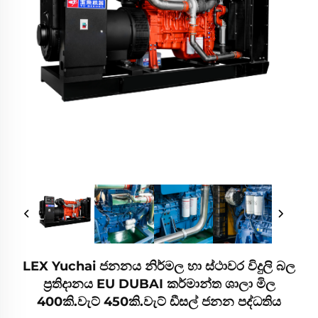
LEX Yuchai ජනනය නිර්මල හා ස්ථාවර විදුලි බල
ප්‍රතිදානය EU DUBAI කර්මාන්ත ශාලා මිල
400කි.වැට් 450කි.වැට් ඩීසල් ජනන පද්ධතිය