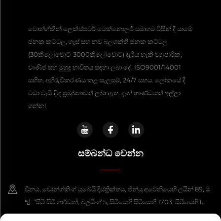
චොන්ග්කින් ලෙක්ස්පවර් ටෙක්නොලජි සමාගම විසින් දී යාමේ
ජනක කට්ටල, ගෑස් සහ නව බලශක්ති ජනක කට්ටල
(30කිලෝවොට්-3000කිලෝවොට්) දැරිය හැකි ව්‍යාපාරික,
වාණිජ සහ මුහුදු භාවිතය සඳහා ලබා දේ. ISO9001/14001
සහිත, අභිරුචිකරණය කළ සැලසුම්, 24/7 සහය. ලෝකයේ දී
වඩා වැඩි දිගු ප්‍රමුඛතාවක් ලබා ඇත. දැන් භාණ්ඩයක් ඉල්ලා
ගන්න!
සම්බන්ධ වෙන්න
චීනය, චොන්ග්කිංග් යුබේයි දිස්ත්‍රික්තය, ජින්යු අවේනියෙහි ලයින් 89, ඔ
텀්සිටි සිටි ගාර්ඩන්, බුල්ඩිංග් 5, සිටියෙහි සිටියෙහි 1703, සිටියෙහි 1.