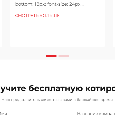
bottom: 18px; font-size: 24px
!important; font-weight: 600; line-
СМОТРЕТЬ БОЛЬШЕ
height: normal; } h3 { margin-top:
26px; margin-bottom: 18px; font-
size: 20px !important; font-weight:
600; line-height: ...}
учите бесплатную котир
Наш представитель свяжется с вами в ближайшее время.
Имя
Название компа