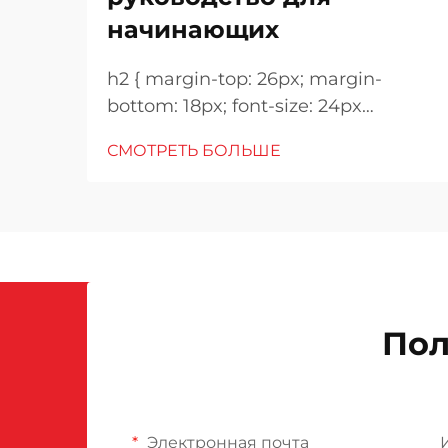
начинающих
h2 { margin-top: 26px; margin-
bottom: 18px; font-size: 24px
!important; font-weight: 600; line-
СМОТРЕТЬ БОЛЬШЕ
height: normal; } h3 { margin-top:
26px; margin-bottom: 18px; font-
size: 20px !important; font-weight:
600; line-height: ...}
Пол
Электронная почта