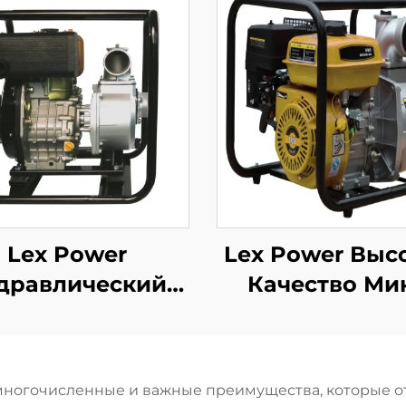
Lex Power
Lex Power Выс
дравлический
Качество Ми
ьскохозяйственный
Бензиновы
сос Большого
Водяной Насос
тока Высокого
Сельского
ногочисленные и важные преимущества, которые о
авления Цена
Хозяйства 