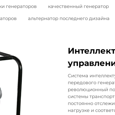
ки генераторов
качественный генератор
наторов
альтернатор последнего дизайна
Интеллект
управлен
Система интеллек
передового генера
революционный под
системы транспорт
постоянно отслежи
нагрузке и соотве