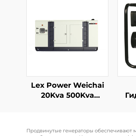
Lex Power Weichai
20Kva 500Kva
Ги
1000Kva 1500Kva
Сел
Мобильный Дизель-
На
Генератор
По
Продвинутые генераторы обеспечивают м
Номинальная Цена
Д