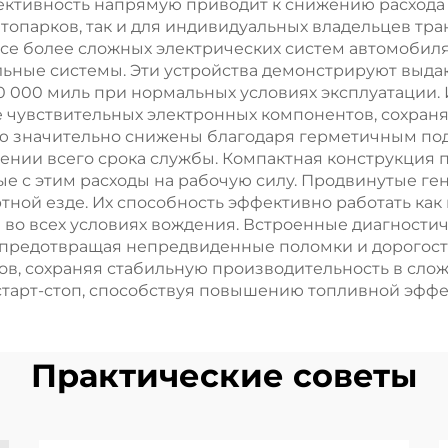
ективность напрямую приводит к снижению расхода 
Списка
Орошения
топарков, так и для индивидуальных владельцев тр
се более сложных электрических систем автомобил
ьные системы. Эти устройства демонстрируют выда
0 000 миль при нормальных условиях эксплуатации.
чувствительных электронных компонентов, сохраня
ию значительно снижены благодаря герметичным по
нии всего срока службы. Компактная конструкция по
е с этим расходы на рабочую силу. Продвинутые г
ной езде. Их способность эффективно работать как н
 во всех условиях вождения. Встроенные диагности
предотвращая непредвиденные поломки и дорогост
в, сохраняя стабильную производительность в слож
арт-стоп, способствуя повышению топливной эффек
Практические советы