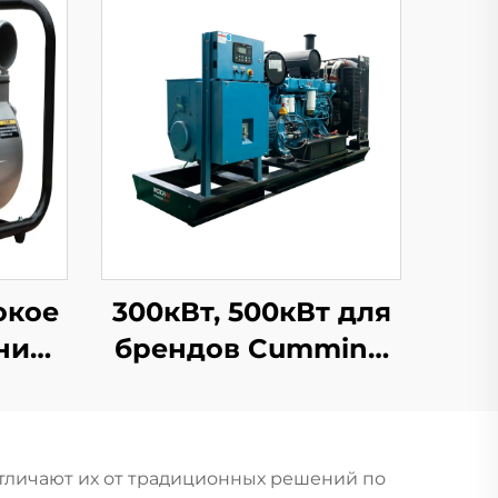
окое
300кВт, 500кВт для
ни
брендов Cummins,
й
Pekins, Weichai -
 Для
сверхтихие
бензиновые и
тличают их от традиционных решений по
И
дизельные