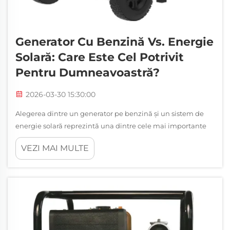
Generator Cu Benzină Vs. Energie
Solară: Care Este Cel Potrivit
Pentru Dumneavoastră?
2026-03-30 15:30:00
Alegerea dintre un generator pe benzină și un sistem de
energie solară reprezintă una dintre cele mai importante
decizii energetice pentru proprietarii de locuințe,
VEZI MAI MULTE
întreprinderi și entuziaștii activităților în aer liber. Această
comparație afectează direct independența dvs. energetică,
costurile de exploatare, impactul asupra mediului...