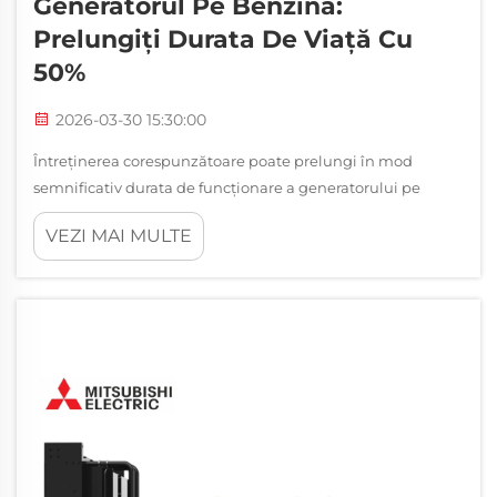
Generatorul Pe Benzină:
Prelungiți Durata De Viață Cu
50%
2026-03-30 15:30:00
Întreținerea corespunzătoare poate prelungi în mod
semnificativ durata de funcționare a generatorului pe
benzină, studiile arătând că unitățile bine întreținute pot
VEZI MAI MULTE
dura cu 50% mai mult decât cele neglijate. Întreținerea
regulată nu doar previne defecțiunile costisitoare, ci
asigură și...