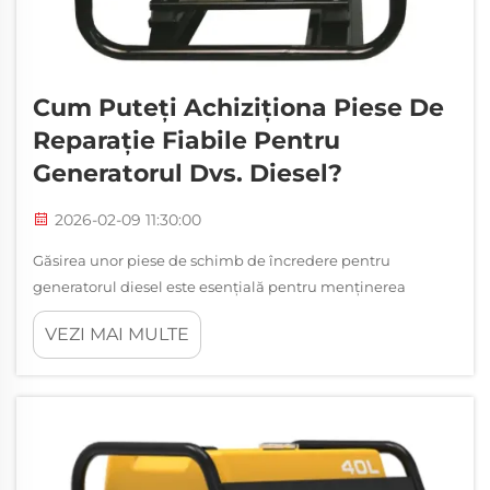
Cum Puteți Achiziționa Piese De
Reparație Fiabile Pentru
Generatorul Dvs. Diesel?
2026-02-09 11:30:00
Găsirea unor piese de schimb de încredere pentru
generatorul diesel este esențială pentru menținerea
performanței optime și pentru prelungirea duratei de viață
VEZI MAI MULTE
a echipamentelor dumneavoastră de generare a energiei
electrice. Indiferent dacă gestionați sistemul de rezervă de
alimentare cu energie electrică al unui spital sau asigurați
funcționarea continuă a...