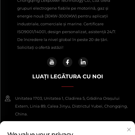
Chongqing Lexpower Technology Co., Ltd. oferă
grupuri electrogene fiabile pe motorină, gaz și
energie nouă (30KW-3000KW) pentru aplicații
industriale, comerciale și marine. Certificare
ISO9001/14001, design personalizat, asistență 24/7.
De încredere la nivel global în peste 20 de țări.
Solicitați o ofertă astăzi!
LUAȚI LEGĂTURA CU NOI
Unitatea 1703, Unitatea 1, Cladirea 5, Grădina Orașului
Extern, Linia 89, Calea Jinyu, Districtul Yubei, Chongqing,
China.
+86-13108925588
We value your privacy