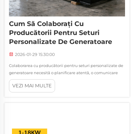
Cum Să Colaborați Cu
Producătorii Pentru Seturi
Personalizate De Generatoare
2026-01-29 15:30:00
Colaborarea cu producătorii pentru seturi personalizate de
generatoare necesită o planificare atentă, o comunicare
clară și dezvoltarea unor parteneriate strategice. Instalațiile
VEZI MAI MULTE
industriale, clădirile comerciale și aplicațiile specializate
cer adesea soluții de alimentare care...