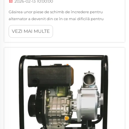
2026-02-13 10:00:00
Găsirea unor piese de schimb de încredere pentru
alternator a devenit din ce în ce mai dificilă pentru
facilitățile industriale și companiile de generare a energiei
VEZI MAI MULTE
electrice din întreaga lume. Complexitatea sistemelor
electrice moderne necesită componente proiectate cu
precizie, capabile să reziste la funcționarea continuă...