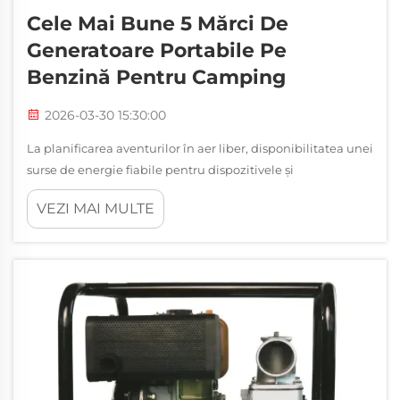
Cele Mai Bune 5 Mărci De
Generatoare Portabile Pe
Benzină Pentru Camping
2026-03-30 15:30:00
La planificarea aventurilor în aer liber, disponibilitatea unei
surse de energie fiabile pentru dispozitivele și
echipamentele esențiale poate face diferența între o
VEZI MAI MULTE
experiență plăcută de camping și una dificilă. Un generator
portabil pe benzină oferă o alimentare electrică constantă...