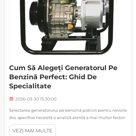
Cum Să Alegeți Generatorul Pe
Benzină Perfect: Ghid De
Specialitate
2026-03-30 15:30:00
Selectarea generatorului pe benzină potrivit pentru nevoile
dvs. specifice necesită o analiză atentă a mai multor factori
tehnici și practici care influențează direct performanța,
VEZI MAI MULTE
fiabilitatea și valoarea pe termen lung. Înțelegerea