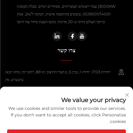
3000KW) עבור יישומים תעשייתיים, מסחריים וימיים. בעלת הסמכת
ISO9001/14001, עיצובים בהתאמה אישית, תמיכה 24/7. אמין
ברחבי העולם ביותר מ-20 מדינות. בקשו הצעת מחיר עוד היום!
צרו קשר
יחידות 1703, יחידה 1, בניין 5, גן העיר החיצוני, קו 89, רחוב ייניו, מחוז יובאי,
צ'ונגצ'ינג, סין.
+86-13108925588
We value your privacy
[email protected]
We use cookies and similar tools to provide our services.
If you don't want to accept all cookies, click Personalize
cookies.
כל הזכויות שמורות © 2026 Chongqing Lexpower Technology Co., Ltd. כל
הזכויות שמורות.
מדיניות הפרטיות