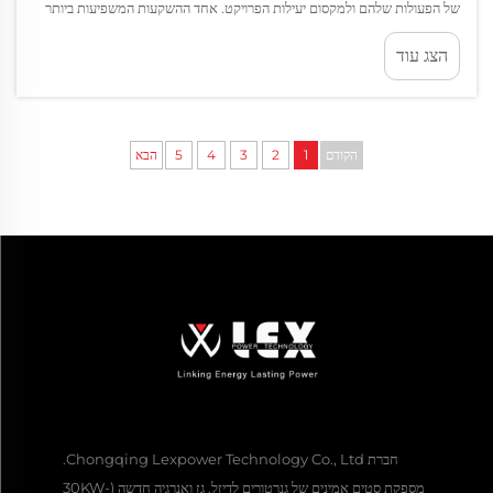
של הפעולות שלהם ולמקסום יעילות הפרויקט. אחד ההשקעות המשפיעות ביותר
שארגונים יכולים לבצע הוא במערכות מولد מותאמות אישית אשר...
הצג עוד
הקודם
1
2
3
4
5
הבא
חברת Chongqing Lexpower Technology Co., Ltd.
מספקת סטים אמינים של גנרטורים לדיזל, גז ואנרגיה חדשה (30KW-