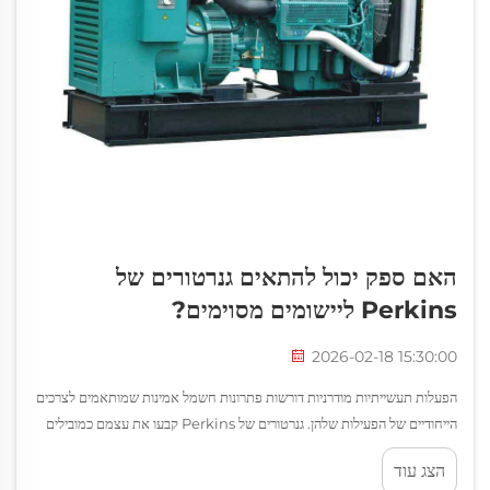
האם ספק יכול להתאים גנרטורים של
Perkins ליישומים מסוימים?
2026-02-18 15:30:00
הפעלות תעשייתיות מודרניות דורשות פתרונות חשמל אמינות שמותאמים לצרכים
הייחודיים של הפעילות שלהן. גנרטורים של Perkins קבעו את עצמם כמובילים
בתעשייה בתחום מערכות ייצור החשמל הניתנות להתאמה כדי לענות על מגוון
הצג עוד
יישומים...