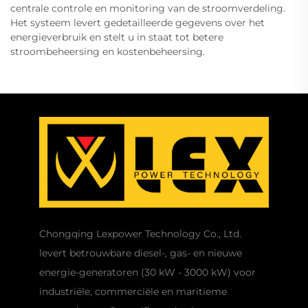
centrale controle en monitoring van de stroomverdeling.
Het systeem levert gedetailleerde gegevens over het
energieverbruik en stelt u in staat tot betere
stroombeheersing en kostenbeheersing.
Chongqing Lexpower Technology Co., Ltd.
levert betrouwbare diesel-, gas- en nieuwe
energie-generatoren (30 kW - 3000 kW) voor
industriële, commerciële en maritieme