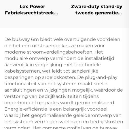
Lex Power
Zware-duty stand-by
Fabrieksrechtstreekse
tweede generatie
Verkoop Goedkope
machines
Diesel
fabrieksPRIJS 1000KW
Reinigingswaterpomp
1100KW 1250KVA
4 Inch 418cc
dieselmotorset
De busway 6m biedt vele overtuigende voordelen
Handmatig/Automatisch
die het een uitstekende keuze maken voor
moderne stroomverdelingsbehoeften. Het
modulaire ontwerp vermindert de installatietijd
aanzienlijk in vergelijking met traditionele
kabelsystemen, wat leidt tot aanzienlijke
besparingen op arbeidskosten. De plug-and-play
functionaliteit van het systeem maakt snelle
aansluitingen en wijzigingen mogelijk, waardoor de
verstoring van bedrijfsactiviteiten tijdens
onderhoud of upgrades wordt geminimaliseerd.
Energie-efficiëntie is een belangrijk voordeel,
waarbij het geoptimaliseerde geleiderontwerp van
het systeem vermogensverliezen en bedrijfskosten
vermindert. Het compacte profiel van de busway