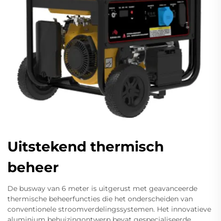
Uitstekend thermisch
beheer
De busway van 6 meter is uitgerust met geavanceerde
thermische beheerfuncties die het onderscheiden van
conventionele stroomverdelingssystemen. Het innovatieve
aluminium behuizingontwerp bevat gespecialiseerde