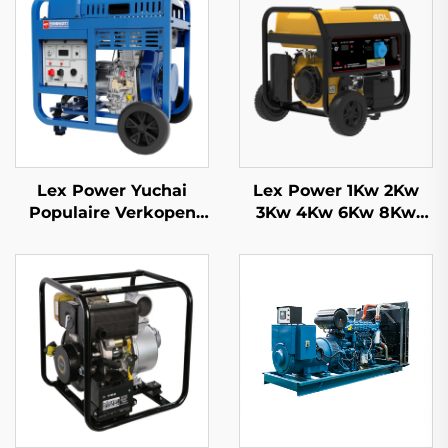
Lex Power Yuchai
Lex Power 1Kw 2Kw
Populaire Verkopen
3Kw 4Kw 6Kw 8Kw
Kleine Mobiele 3kw
9Kw Benzine
5kw 8kw 10kw 11kw
Generator Stil Mobiel
Diesel Generator