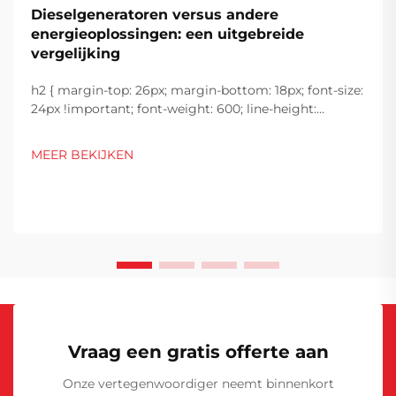
Dieselgeneratoren versus andere
energieoplossingen: een uitgebreide
vergelijking
h2 { margin-top: 26px; margin-bottom: 18px; font-size:
24px !important; font-weight: 600; line-height:
normal; } h3 { margin-top: 26px; margin-bottom: 18px;
font-size: 20px !important; font-weight: 600; line-
MEER BEKIJKEN
height: ...}
Vraag een gratis offerte aan
Onze vertegenwoordiger neemt binnenkort