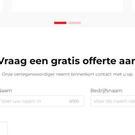
size: 20px !important; font-weight:
600; line-height: ...}
Vraag een gratis offerte aa
Onze vertegenwoordiger neemt binnenkort contact met u op.
Naam
Bedrijfsnaam
0/100