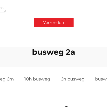
000
Verzenden
busweg 2a
eg 6m
10h busweg
6n busweg
busw