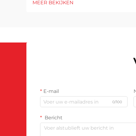
MEER BEKIJKEN
height: normal; } h3 { margin-top:
26px; margin-bottom: 18px; font-
size: 20px !important; font-weight:
600; line-height: ...}
E-mail
0/100
Bericht