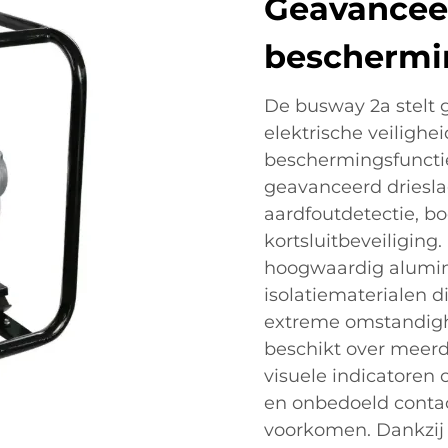
Geavanceer
beschermi
De busway 2a stelt 
elektrische veilighe
beschermingsfunctie
geavanceerd driesla
aardfoutdetectie, b
kortsluitbeveiliging
hoogwaardig alumin
isolatiematerialen d
extreme omstandighe
beschikt over meerd
visuele indicatoren
en onbedoeld conta
voorkomen. Dankzij