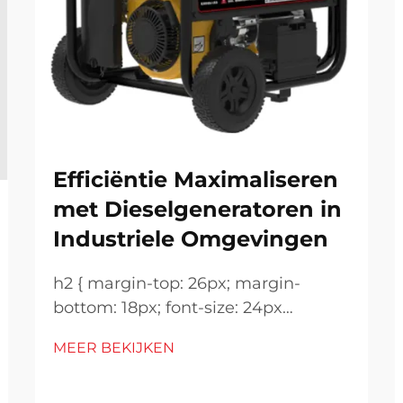
Efficiëntie Maximaliseren
met Dieselgeneratoren in
Industriele Omgevingen
h2 { margin-top: 26px; margin-
bottom: 18px; font-size: 24px
!important; font-weight: 600; line-
MEER BEKIJKEN
height: normal; } h3 { margin-top:
26px; margin-bottom: 18px; font-