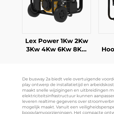
Lex Power 1Kw 2Kw
3Kw 4Kw 6Kw 8Kw
Hoo
9Kw Benzine
Ben
Generator Stil Mobiel
v
De busway 2a biedt vele overtuigende voord
play ontwerp de installatietijd en arbeidsko
maakt snelle wijzigingen en uitbreidingen mo
elektriciteitsinfrastructuur kunnen aanpas
leveren realtime gegevens over stroomverbr
mogelijk maakt. Vanuit een veiligheidspers
boogvlamvoorzieningen. Het compacte ontwe