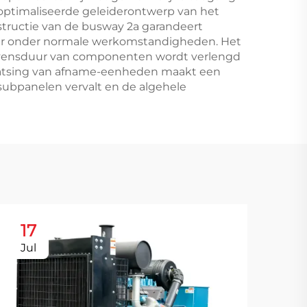
geoptimaliseerde geleiderontwerp van het
tructie van de busway 2a garandeert
aar onder normale werkomstandigheden. Het
evensduur van componenten wordt verlengd
laatsing van afname-eenheden maakt een
subpanelen vervalt en de algehele
17
2
Jul
Au