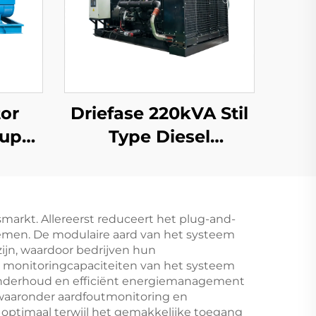
or
Driefase 220kVA Stil
Super
Type Diesel
100kw
Generator Set 200kw
er
door cummins
e
arkt. Allereerst reduceert het plug-and-
enset
ystemen. De modulaire aard van het systeem
zijn, waardoor bedrijven hun
e monitoringcapaciteiten van het systeem
 onderhoud en efficiënt energiemanagement
 waaronder aardfoutmonitoring en
ptimaal terwijl het gemakkelijke toegang