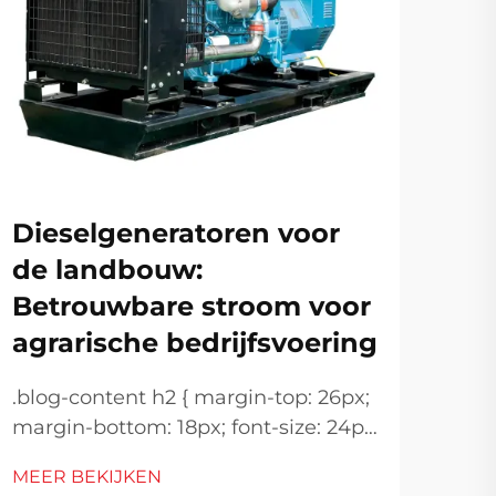
Dieselgeneratoren voor
De
de landbouw:
ki
Betrouwbare stroom voor
ho
agrarische bedrijfsvoering
Het
.blog-content h2 { margin-top: 26px;
hoo
margin-bottom: 18px; font-size: 24px
ene
MEE
!important; font-weight: 600; line-
wer
MEER BEKIJKEN
height: normal; } .blog-content h3 {
eis