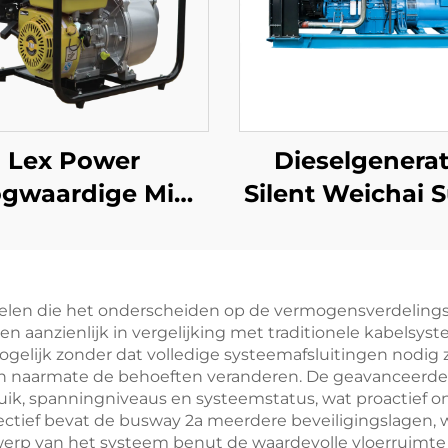
Lex Power
Dieselgenerat
gwaardige Mini
Silent Weichai 
zine Waterpomp
Silent 1000kw 1
oor Landbouw
1250KVA trail
Gebruikt voor
mobiel still
elen die het onderscheiden op de vermogensverdelingsm
Bewatering
dieselgenerator
sten aanzienlijk in vergelijking met traditionele kabels
gelijk zonder dat volledige systeemafsluitingen nodig 
sen naarmate de behoeften veranderen. De geavanceerd
uik, spanningniveaus en systeemstatus, wat proactief
pectief bevat de busway 2a meerdere beveiligingslagen,
rp van het systeem benut de waardevolle vloerruimte o