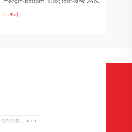
margin-bottom: 18px; font-size: 24px
극지
!important; font-weight: 600; line-
더 보기
전력
height: normal; } .blog-content h3 {
이 
margin-top: 26px; margin-bottom:
18px; font-size: 20px !important;
font-w...
0/200