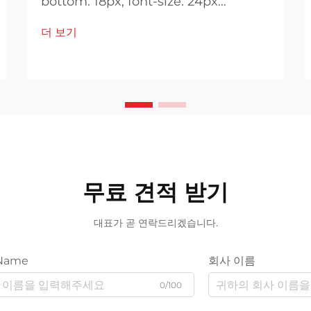
bottom: 18px; font-size: 24px
!important; font-weight: 600; line-
더 보기
height: normal; } h3 { margin-top:
26px; margin-bottom: 18px; font-
size: 20px !important; font-weight:
600; line-height: ...}
무료 견적 받기
대표가 곧 연락드리겠습니다.
Name
회사 이름
0/100