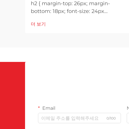
h2 { margin-top: 26px; margin-
bottom: 18px; font-size: 24px
!important; font-weight: 600; line-
더 보기
height: normal; } h3 { margin-top:
26px; margin-bottom: 18px; font-
size: 20px !important; font-weight:
600; line-height: ...}
Email
0/100