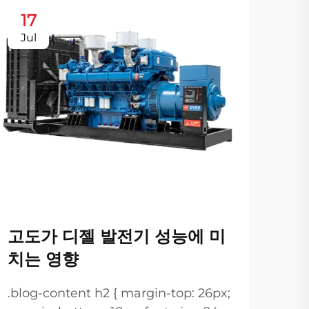
17
2
Jul
Au
극
내
악조
고도가 디젤 발전기 성능에 미
는 
치는 영향
젤 
더 
로 
.blog-content h2 { margin-top: 26px;
해 