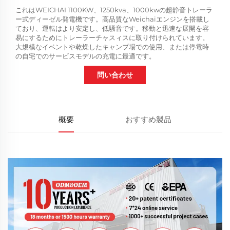
これはWEICHAI 1100KW、1250kva、1000kwの超静音トレーラ
ー式ディーゼル発電機です。高品質なWeichaiエンジンを搭載し
ており、運転はより安定し、低騒音です。移動と迅速な展開を容
易にするためにトレーラーチャスィスに取り付けられています。
大規模なイベントや乾燥したキャンプ場での使用、または停電時
の自宅でのサービスモデルの充電に最適です。
問い合わせ
概要
おすすめ製品