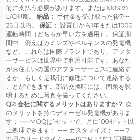
前に支払う必要があります。または100%の
L/C即期。 
納品： 
手付金を受け取った後7〜
25日以内。 
保証： 
設置日から1年または1000
運転時間（どちらか早い方を適用）。保証期
間中、例えばカミンズやペルキンスの発電機
など、これらは国際ブランドであり、アフタ
ーサービスは世界中で利用可能です。あなた
がお住まいの国のアフターサービスに連絡す
るか、もしく是我们に修理について連絡する
ことができます。部品交換時には、問題を説
明するために写真を撮ってください。 
Q2: 会社に関するメリットはありますか？ 
次
のメリットを持つディーゼル発電機がありま
す： 
----
MOQは1セットで、月に100セット以
上処理できます； 
---- 
カスタマイズ； 
---- 
7-
25日のリードタイム; 
----
ISOおよびCE証明書