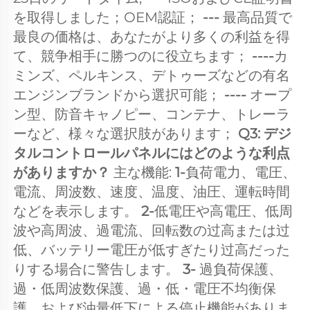
を取得しました；OEM認証； 
--- 
最高品質で
最良の価格は、あなたがより多くの利益を得
て、競争相手に勝つのに役立ちます； 
----
カ
ミンズ、ペルキンス、デトゥーズなどの有名
エンジンブランドから選択可能； 
---- 
オープ
ン型、防音キャノピー、コンテナ、トレーラ
ーなど、様々な選択肢があります； 
Q3: デジ
タルコントロールパネルにはどのような利点
がありますか？ 
主な機能: 
1-
負荷電力、電圧、
電流、周波数、速度、温度、油圧、運転時間
などを表示します。 
2-
低電圧や高電圧、低周
波や高周波、過電流、回転数の过高または过
低、バッテリー電圧が低すぎたり过高だった
りする場合に警告します。 
3- 
過負荷保護、
過・低周波数保護、過・低・電圧不均衡保
護、および油量低下による停止機能がありま