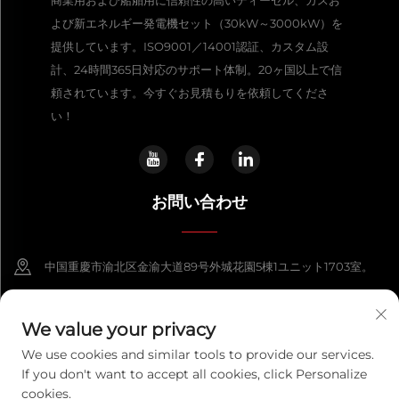
商業用および船舶用に信頼性の高いディーゼル、ガスお
よび新エネルギー発電機セット（30kW～3000kW）を
提供しています。ISO9001／14001認証、カスタム設
計、24時間365日対応のサポート体制。20ヶ国以上で信
頼されています。今すぐお見積もりを依頼してくださ
い！
お問い合わせ
中国重慶市渝北区金渝大道89号外城花園5棟1ユニット1703室。
+86-13108925588
We value your privacy
[email protected]
We use cookies and similar tools to provide our services.
If you don't want to accept all cookies, click Personalize
cookies.