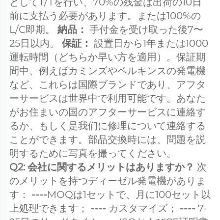
としてT/Tを行い、70%の残金は出荷の10日
前に支払う必要があります。または100%の
L/C即期。 
納品： 
手付金を受け取った後7〜
25日以内。 
保証： 
設置日から1年または1000
運転時間（どちらか早い方を適用）。保証期
間中、例えばカミンズやペルキンスの発電機
など、これらは国際ブランドであり、アフタ
ーサービスは世界中で利用可能です。あなた
がお住まいの国のアフターサービスに連絡す
るか、もしく是我们に修理について連絡する
ことができます。部品交換時には、問題を説
明するために写真を撮ってください。 
Q2: 会社に関するメリットはありますか？ 
次
のメリットを持つディーゼル発電機がありま
す： 
----
MOQは1セットで、月に100セット以
上処理できます； 
---- 
カスタマイズ； 
---- 
7-