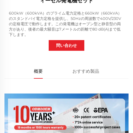
ィーゼル発電機セット
600kW（600kVA）のプライム電力定格と660kW（660kVA）
のスタンドバイ電力定格を提供し、50Hzの周波数で400V/230V
の定格電圧で動作します。この発電機はオープン型と静音型の両
方があり、後者の最大騒音は7メートルの距離で80 dB(A)まで低
下します。
問い合わせ
概要
おすすめ製品