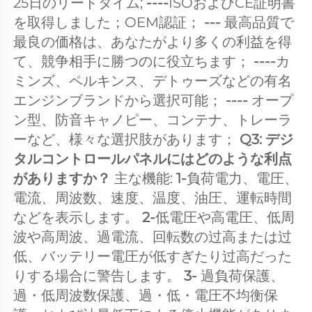
25日のリードタイム; 
----
ISOおよびCE証明書
を取得しました；OEM認証； 
--- 
最高品質で
最良の価格は、あなたがより多くの利益を得
て、競争相手に勝つのに役立ちます； 
----
カ
ミンズ、ペルキンス、デトゥーズなどの有名
エンジンブランドから選択可能； 
---- 
オープ
ン型、防音キャノピー、コンテナ、トレーラ
ーなど、様々な選択肢があります； 
Q3: デジ
タルコントロールパネルにはどのような利点
がありますか？ 
主な機能: 
1-
負荷電力、電圧、
電流、周波数、速度、温度、油圧、運転時間
などを表示します。 
2-
低電圧や高電圧、低周
波や高周波、過電流、回転数の过高または过
低、バッテリー電圧が低すぎたり过高だった
りする場合に警告します。 
3- 
過負荷保護、
過・低周波数保護、過・低・電圧不均衡保