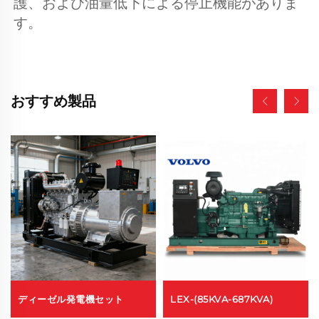
護、および油量低下による停止機能がありま
す。 
おすすめ製品
ディーゼル発電機セット
LEX-(85KVA-687KVA)