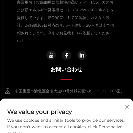
商業用および船舶用に信頼性の高いディーゼル、ガスお
よび新エネルギー発電機セット（30kW～3000kW）を
提供しています。ISO9001／14001認証、カスタム設
計、24時間365日対応のサポート体制。20ヶ国以上で信
頼されています。今すぐお見積もりを依頼してくださ
い！
お問い合わせ
中国重慶市渝北区金渝大道89号外城花園5棟1ユニット1703室。
+86-13108925588
We value your privacy
[email protected]
We use cookies and similar tools to provide our services.
If you don't want to accept all cookies, click Personalize