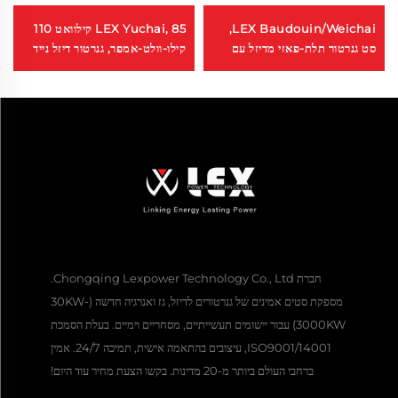
LEX Baudouin/Weichai,
LEX Yuchai, 85 קילוואט 110
סט גנרטור תלת-פאזי מדיזל עם
קילו-וולט-אמפר, גנרטור דיזל נייד
מסגרת, 720 קילוואט 800
להפעלה אוטומטית | כוח חירום
קילוואט 900 קילו-וולט-אמפר, סט
לבנייה
גנרטור דיזל
חברת Chongqing Lexpower Technology Co., Ltd.
מספקת סטים אמינים של גנרטורים לדיזל, גז ואנרגיה חדשה (30KW-
3000KW) עבור יישומים תעשייתיים, מסחריים וימיים. בעלת הסמכת
ISO9001/14001, עיצובים בהתאמה אישית, תמיכה 24/7. אמין
ברחבי העולם ביותר מ-20 מדינות. בקשו הצעת מחיר עוד היום!