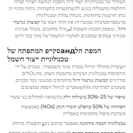
העתידי של טכנולוגיית ייצור דיזל הופכת לנחוצה לצורך קבלת
החלטות מושכלות בנוגע להשתקעויות בתשתיות. ניתוח מקיף זה
בוחן חדשנות מתקדמת, מגמות עולות וטכנולוגיות
טרנספורמטיביות שמגבירות את הדור הבא של
קבוצות גנרטור
דיזל
, ומספק תובנות חשובות لمנהלי מתקנים, מנהלי אנרגיה
ומנהיגי עסקים שמוכנים לאתגרי החשמל של מחר כבר היום.
המפת הלандסקייפ המתפתח של
טכנולוגיית ייצור חשמל
תעשיית מחוללי הדיזל עוברת שינוי משמעותי, שנגרם על ידי
התקדמות טכנולוגית ושינויים בהזמנות השוק. מחOLלים
מודרניים
קבוצות גנרטור דיזל
מתקדמים ממגנוני גיבוי מכניים
פשוטים לפתרונות sophisטיים לניהול הספק שמציעים:
שיפור של 25–30% ביעילות דלק
בהשוואה למודלים בני עשור
הפחתה של 50% בהפלט חומרי חנקן (NOx)
באמצעות
מערכות טיפול מתקדמות באפלייה
טכנולוגיה חכמה מותקנת
מאפשר שיקום ניבؤ והפעלה מרחוק
יכולות תמיכה מוגברות ברשת
לתגובה על ביקוש ורגולציה תדרית