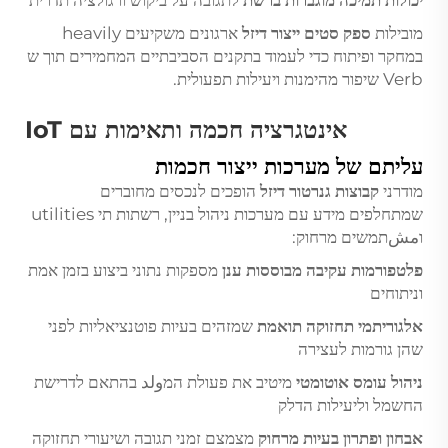
מובילות
ספק סטים ייצור דיזל
ארגונים משקיעים heavily
במחקר ופיתוח כדי לעמוד בתקנים הסביבתיים המחמירים תוך ש
Verb שיפור מהימנות ויעילות תפעולית.
אינטגרציה חכמה ותאימות עם IoT
עליתם של מערכות ייצור חכמות
מודרני
קבוצות גנרטור דיזל
הופכים לנכסים מחוברים
שמתחלפים מידע עם מערכות ניהול בניין, רשתות תי utilities
וمشתמשים מרחוק:
פלטפורמות עקיבה מבוססות ענן
מספקות נתוני ביצוע בזמן אמת
וניתוחים
אלגוריתמי תחזוקה תואמת
שמזהים בעיות פוטנציאליות לפני
שהן גורמות לעצירה
ניהול עומס אוטומטי
מיטיב את פעולת המولد בהתאם לדרישת
החשמל וליעילות הדלק
אבחון ופתרון בעיות מרחוק
מצמצם זמני תגובה ושיעורי תחזוקה