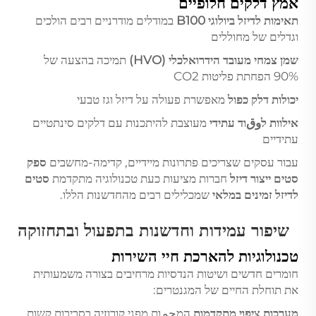
אמץ דלקים חלופיים
תאימות לדיזל ביולוגי B100
במודלים מודרניים רבים הולכים
וגדלים של מחוללים
שמן צמחי מעובד הידרואלכלי (HVO)
תמיכה בהצעה של
90% הפחתת פליטות CO2
יכולות דלק כפול
מאפשרת פעולה על דיזל וגז טבעי
אילוות לوقוד עתידי
מעוצבת להיתכנות עם דלקים סינתטיים
עתידיים
עבור עסקים שצריכים פתרונות מיידיים, קדימה-מחשבים
ספק
סטים ייצור דיזל
חברות מציעות כעת טכנולוגיה מתקדמת
סטים
לדיזל זמינים במלאי
שמכלילים רבים מהחדשנות הללו.
שיפור עמידות וחדשנות בתפעול ובתחזוקה
טכנולוגיות להארכת חיי השירות
חומרים חדשים ושיטות הנדסיות מרחיבים בצורה משמעותית
את תוחלת החיים של המגנטרים:
מערכות ציפוי מתקדמות
המحمות מפני קורוזיה בסביבות קשות