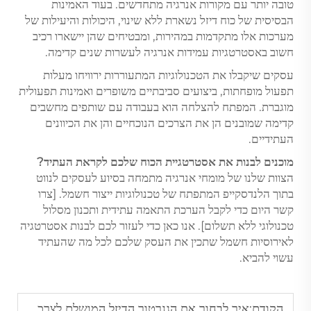
טובה יותר עם מקורות אנרגיה מתחדשים. בעוד האמינות
הבסיסית של כוח דיזל נשארת ללא שינוי, היכולות והיעילות של
מערכות אלו מתקדמות במהירות, ומבטיחים שהן יישארו רכיב
חשוב באסטרטגיות עמידות אנרגיה לעשרות שנים קדימה.
עסקים שיקבלו את הטכנולוגיות המתעוררות ירוויחו מעלות
תפעול מופחתות, ביצועים סביבתיים משופרים ואמינות תפעולית
מוגברת. המפתח להצלחה הוא בעבודה עם שותפים מחשבים
קדימה שמובנים הן את הצרכים הנוכחיים והן את הכיוונים
העתידיים.
מוכנים לבנות את אסטרטגיית הכוח שלכם לקראת העתיד?
הצוות שלנו של מומחי אנרגיה מתמחה בסיוע לעסקים לנווט
בתוך הלנדסקייפ המתפתח של טכנולוגיות ייצור חשמל. [צרו
קשר היום כדי לקבל הערכת התאמה עתידית ותכנון מסלול
טכנולוגי ללא תשלום]. אנו כאן כדי לעזור לכם לבנות אסטרטגיה
לאירוסיות חשמל שתכין את העסק שלכם לכל מה שהעתיד
עשוי להביא.
הקודם:
איך לבחור את הגנרטור הדיזל המושלם לצרכי העסק שלך