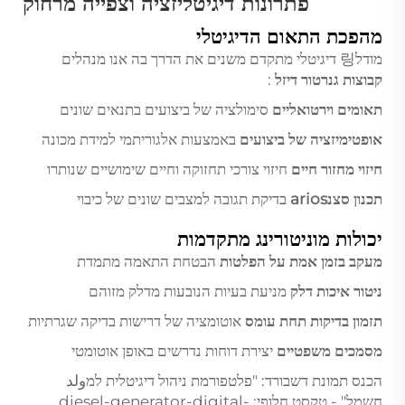
פתרונות דיגיטליזציה וצפייה מרחוק
מהפכת התאום הדיגיטלי
מודל링 דיגיטלי מתקדם משנים את הדרך בה אנו מנהלים
קבוצות גנרטור דיזל
:
תאומים וירטואליים
סימולציה של ביצועים בתנאים שונים
אופטימיזציה של ביצועים
באמצעות אלגוריתמי למידת מכונה
חיזוי מחזור חיים
חיזוי צורכי תחזוקה וחיים שימושיים שנותרו
תכנון סצנarios
בדיקת תגובה למצבים שונים של כיבוי
יכולות מוניטורינג מתקדמות
מעקב בזמן אמת על הפלטות
הבטחת התאמה מתמדת
ניטור איכות דלק
מניעת בעיות הנובעות מדלק מזוהם
תזמון בדיקות תחת עומס
אוטומציה של דרישות בדיקה שגרתיות
מסמכים משפטיים
יצירת דוחות נדרשים באופן אוטומטי
הכנס תמונת דשבורד: "פלטפורמת ניהול דיגיטלית למولد
חשמל" - טקסט חלופי: diesel-generator-digital-