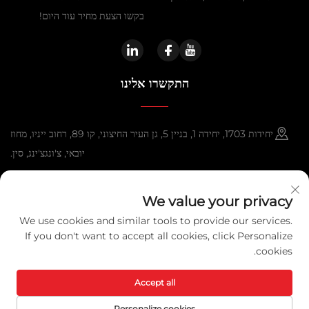
בקשו הצעת מחיר עוד היום!
התקשרו אלינו
יחידות 1703, יחידה 1, בניין 5, גן העיר החיצוני, קו 89, רחוב ייניו, מחוז
יובאי, צ'ונגצ'ינג, סין.
+86-13108925588
We value your privacy
[email protected]
We use cookies and similar tools to provide our services.
If you don't want to accept all cookies, click Personalize
cookies.
זכויות יוצרים © 2025 צ'ונגקינג Lexpower טכנולוגיה Co, Ltd. כל הזכויות
מוגנות.
מדיניותICY
Accept all
Personalize cookies