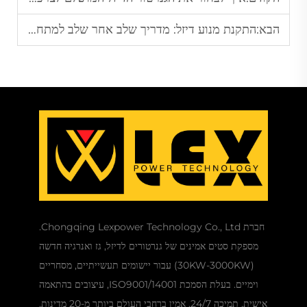
הבא:
התקנת מנוע דיזל: מדריך שלב אחר שלב למתחילים
חברת Chongqing Lexpower Technology Co., Ltd.
מספקת סטים אמינים של גנרטורים לדיזל, גז ואנרגיה חדשה
(30KW-3000KW) עבור יישומים תעשייתיים, מסחריים
וימיים. בעלת הסמכת ISO9001/14001, עיצובים בהתאמה
אישית, תמיכה 24/7. אמין ברחבי העולם ביותר מ-20 מדינות.