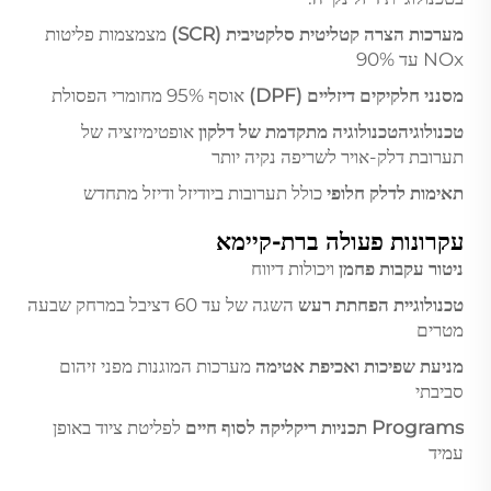
מערכות הצרה קטליטית סלקטיבית (SCR)
מצמצמות פליטות
NOx עד 90%
מסנני חלקיקים דיזליים (DPF)
אוסף 95% מחומרי הפסולת
טכנולוגיהטכנולוגיה מתקדמת של דלקון
אופטימיזציה של
תערובת דלק-אויר לשריפה נקיה יותר
תאימות לדלק חלופי
כולל תערובות ביודיזל ודיזל מתחדש
עקרונות פעולה ברת-קיימא
ניטור עקבות פחמן
ויכולות דיווח
טכנולוגיית הפחתת רעש
השגה של עד 60 דציבל במרחק שבעה
מטרים
מניעת שפיכות ואכיפת אטימה
מערכות המוגנות מפני זיהום
סביבתי
Programs תכניות ריקליקה לסוף חיים
לפליטת ציוד באופן
עמיד