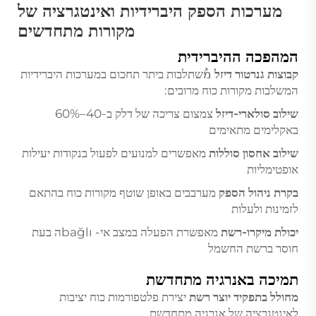
מערכות הספק היברידיות ואינטגרציה של
מקורות מתחדשים
המהפכה ההיברידית
קבוצות גנרטור דיזל
מُשתלבות ביתר תחכום במערכות היברידיות
המשלבות מקורות כוח מרובים:
שילוב סולארי-דיזל
צמצום צריכה של דלק ב-40–60%
באקלימים מתאימים
שילוב אחסון סוללות
מאפשרים למנועים לפעול בנקודות יעילות
אופטימליות
בקרת ניהול הספק
מערבבים באופן שוטף מקורות כוח בהתאם
לזמינות ולעלות
יכולת מיקרו-רשת
מאפשרת הפעלה במצב אי- bağlıה בעת
חוסר ברשת החשמל
תמיכה באנרגיה מתחדשת
מחולל בתפקיד יוצר רשת
יצירת פלטפורמות כוח יציבות
לאינטגרציה של אנרגיה מתחדשת