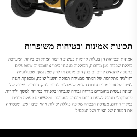
תכונות אמינות ובטיחות משופרות
אמינות ובטיחות הן בעלות קדימות בעיצוב הייצור המתקדם ביותר. המערכת
כוללת שכבות מגן מרובות, הכוללות מנגנוני כיבוי אוטומטיים שמופעלים
בתגובה לתנאים קריטיים כגון חום מוגזם או לחץ שמן נמוך. טכנולוגיית
רגולציה מתקדמת של המתח מבטיחה תפוקת חשמל יציבה, ומספקת הגנה
לציוד המחובר מפני תנודות חשמל שעלולות לגרום לנזק. הבנייה עמידה של
המונה נעשית מחומרים מדרגה גבוהה שנבחרו בקפידה במיוחד למשך ולחידוד.
פרוטוקולי תגובה לשעת חירום מובנים במערכת, ומאפשרים פעולה מידית
במקרי חירום. מערכת הבטחה מקיפה כוללת יכולות זיהוי וכיבוי אש, ומבטיחה
את הבטחה של הציוד ושל המפעיל.