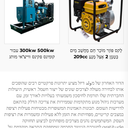
לֶקס פּוֹוֶר מוֹכֵר חַם מַחֲשַׁב מַיִם
300kw 500kw עבור
בְּטַנְזָן 2 אָצַל מְנֻעַ 209cc
קומינס פקינס ווייצ'אי מותג
לְבַיְתָה וְגִידּוּל
על-שקט כוח דלק דיזל מנוע
גנרטור
הדור האחרון של מولد דיזל מציע יתרונות פרקטיים רבים שהופכים
אותו לבחירה מעולה לצרכים שונים של ייצור חשמל. ראשית, היעילות
החברתית שלו תורמת לחיסכון משמעותי בעלויות לאורך זמן, עם
מערכות ניהול מנוע מתקדמות שממירות את צריכה הדלק בהתאם
לדרישות העומס. תכונות האמינות המשופרות מבטיחות פעילות רציפה
במצבים קריטיים, מפחיתות את הזמן ללא פעילות ומשמרות את רציפות
העסק. המשתמשים נהנים מצרכים מופחתים לביצוע תחזוקה
gratitude למערכת הניטור החכמה שמספקת התראה מוקדמת על