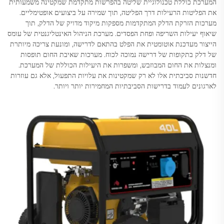
המערכת כוללת טכנולוגיית שליטה בהפרשות מתקדמת שמקטינה משמעותית
את הפליטות הרעילות דרך הפליטה, תוך שמירה על ביצועים אופטימליים.
מערכות הזרקת הדלק המתקדמות מספקות מיקוד מדויק של הדלק, תוך
שיאוף יעילות השריפה ופחת הפסדים. מערכת הניהול האינטליגנטית של עומס
הייצור מעדכנת אוטומטית את הפלט בהתאם לדרישה, ומונעת צריכה מיותרת
של דלק בתקופות של דרישה נמוכה לכוח. מערכות שאיבת החום תופסות
ומנצלות את החום המבוזבש, ומשפרות את היעילות הכוללת של המערכת.
חדשנות סביבתית אלו לא רק שמקטינות את עלויות התפעול, אלא גם עוזרות
לארגונים לעמוד בדרישות הסביבתיות המחמירות יותר ויותר.