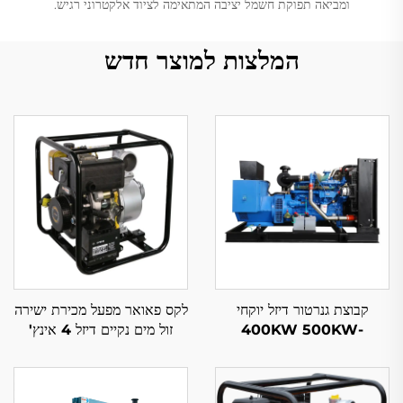
ומביאה תפוקת חשמל יציבה המתאימה לציוד אלקטרוני רגיש.
המלצות למוצר חדש
קבוצת גנרטור דיזל יוקחי
לקס פאואר מפעל מכירת ישירה
400KW 500KW-
זול מים נקיים דיזל 4 אינץ'
2500KW עם קירור מים
418cc
50/60Hz מארה לקס
ידני/אוטומטיutomatik