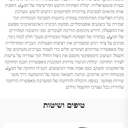
בעיות פוטנציאליות. יכולת הפחתת הרעש המרשימה של המولد הופכת
אותו מתאים לסביבות עירוניות ולמיקומים רגישים לרעש. מערכת
בקרת הפליטות המתקדמת עומדת בתקנות הסביבה הנוכחיות תוך
שמירה על ביצועים אופטימליים. ממשק הבקרה האינטואיטיבי מפשט
את ההפעלה, ודורש מינימום הדרכה לעובדים. זמני התגובה המהירים
של המولد במקרה של הפסקת חשמל מבטיחים מעבר חלק לכוח גיבוי,
מגינים על ציוד רגיש ומשמרים את רציפות הפעילות. הבנייה המודולרית
שלו מאפשרת שדרוגים ושינויים קלים כדי לעמוד בצרכים משתנים של
חשמל. העיצוב הקומפקטי מקסם את ניצול החלל תוך שמירה על נגישות
לצורך תחזוקה. יכולות הניטור מרחוק המובנות מאפשרות תכנון תחזוקה
פרואקטיבי ומעקב בזמן אמת אחר הביצועים. הבנייה החזקה של המولد
מבטיחה חיים ארוכים, ונותנת תשואה טובה על ההשקעה דרך משך
שירות ממושך. בנוסף, היכולת להרחבה של המערכת מאפשרת הרחבה
עתידית ככל שצרכי החשמל גדלים.
טיפים ושיטות