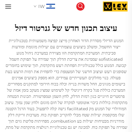
IW
עיצוב תכנון חדש של גנרטור דיזל
המנוע הדיזלי מסדרת הדור האחרון מייצג קפיצה משמעותית בטכנולוגיית
ייצור החשמל, ומשלב ביצועים עוצמתיים עם יעילות מוגזמת ומודעות
סביבתית. המערכת המתקדמת הזו מצוידת במערכת ניהול מנוע
sofisticated שממינת את צריכת הדלק תוך שמירה על תפוקת חשמל
קבועה. המנוע כולל טכנולוגיית הפחתת רעש מתקדמת, תוך שימוש בחומרים
שסופגים רעש ועיצוב חדשני של המעטפת כדי להפחית את רמות הרעש בעת
פעולה. בנוי מחלקים תעשייתיים עמידים, הוא מספק ביצועים אמינים
בישומים מגוונים, החל משדות בנייה וכלה בכוח חירומי למתקנים מסחריים.
המערכת כוללת פנל בקרה דיגיטלי קל לשימוש שמציג מעקב בזמן אמת של
פרמטרים חיוניים כגון רמות הדלק, לחץ השמן וטמפרטורה. תכונות הבטחה
מתקדמות כוללות כיבוי אוטומטי למקרה של חום מוגזם ולחץ שמן נמוך. עיצוב
המודולרי של המנוע מק facilitated גישה קלה לתפעול, בעוד הרגל הקטנה
שלו ממקסמת יעילות שטח מבלי להקריב תפוקת כוח. מערכות זריקת דלק
מודרניות מבטיחות יעילות בע combustion, מפחיתות פליטת גזים תוך
שמירה על תפוקת כוח. למכונה יש גם טכנולוגיית רגולציה מתקדמת של מתח,