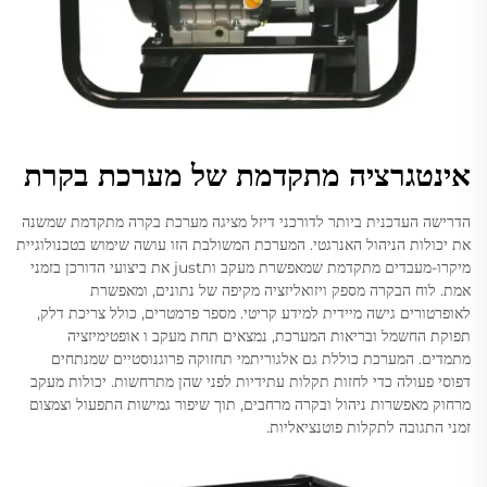
אינטגרציה מתקדמת של מערכת בקרת
הדרישה העדכנית ביותר לדורכני דיזל מציגה מערכת בקרה מתקדמת שמשנה
את יכולות הניהול האנרגטי. המערכת המשולבת הזו עושה שימוש בטכנולוגיית
מיקרו-מעבדים מתקדמת שמאפשרת מעקב ותjust את ביצועי הדורכן בזמני
אמת. לוח הבקרה מספק ויזואליזציה מקיפה של נתונים, ומאפשרת
לאופרטורים גישה מיידית למידע קריטי. מספר פרמטרים, כולל צריכת דלק,
תפוקת החשמל ובריאות המערכת, נמצאים תחת מעקב ו אופטימיזציה
מתמדים. המערכת כוללת גם אלגוריתמי תחזוקה פרוגנוסטיים שמנתחים
דפוסי פעולה כדי לחזות תקלות עתידיות לפני שהן מתרחשות. יכולות מעקב
מרחוק מאפשרות ניהול ובקרה מרחבים, תוך שיפור גמישות התפעול וצמצום
זמני התגובה לתקלות פוטנציאליות.