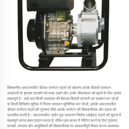
विश्वसनीय अफटरमार्केट डीजल जनरेटर पार्ट्स को खोजना आपके बिजली उत्पादन
उपकरणों के इष्टतम प्रदर्शन को बनाए रखने और उनके जीवनकाल को बढ़ाने के लिए अत्यंत
महत्वपूर्ण है। चाहे आप किसी अस्पताल की बैकअप बिजली प्रणाली का प्रबंधन कर रहे हों
या किसी विनिर्माण सुविधा में निरंतर संचालन सुनिश्चित कर रहे हों, आपके अफटरमार्केट
डीजल जनरेटर पार्ट्स की गुणवत्ता सीधे आपके जनरेटर की विश्वसनीयता और दक्षता को
प्रभावित करती है। अफटरमार्केट उद्योग मूल उपकरण निर्माता (ओईएम) पार्ट्स की तुलना में
महत्वपूर्ण लागत बचत प्रदान करता है, लेकिन इस बाजार में नेविगेट करने के लिए गुणवत्ता
मानकों, संगतता और आपूर्तिकर्ता की विश्वसनीयता पर सावधानीपूर्ण विचार करना आवश्यक