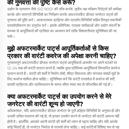
की गुणवत्ता की पुष्टि कैसे करूँ?
उद्योग के प्रमाणन जैसे ISO 9001 की जाँच करके, तृतीय-पक्ष परीक्षण रिपोर्ट्स की समीक्षा
करके और सामग्री विनिर्देशों का निरीक्षण करके अफटरमार्केट डीजल जनरेटर पार्ट्स की
गुणवत्ता की पुष्टि करें। आकारात्मक ड्रॉइंग्स और प्रदर्शन विनिर्देशों सहित विस्तृत तकनीकी
दस्तावेज़ीकरण का अनुरोध करें। इसके अतिरिक्त, ग्राहक समीक्षाओं और उद्योग संदर्भों के
माध्यम से आपूर्तिकर्ता की प्रतिष्ठा का अध्ययन करें ताकि विश्वसनीयता सुनिश्चित की जा
सके।
मुझे अफटरमार्केट पार्ट्स आपूर्तिकर्ताओं से किस
प्रकार की वारंटी कवरेज की अपेक्षा करनी चाहिए?
गुणवत्तापूर्ण अफटरमार्केट डीजल जनरेटर पार्ट्स आपूर्तिकर्ता आमतौर पर अपने घटकों पर
12–24 माह की वारंटी प्रदान करते हैं, जबकि कुछ प्रीमियम आपूर्तिकर्ता विस्तारित कवरेज
प्रदान करते हैं। वारंटी की शर्तों में निर्माण दोषों, शीघ्र विफलता और संगतता संबंधी मुद्दों के
लिए कवरेज शामिल होना चाहिए। सुनिश्चित करें कि वारंटी दस्तावेज़ में कवरेज की शर्तें,
वापसी प्रक्रिया और प्रतिस्थापन के समय-सीमा स्पष्ट रूप से परिभाषित की गई हों।
क्या अफटरमार्केट पार्ट्स का उपयोग करने से मेरे
जनरेटर की वारंटी शून्य हो जाएगी?
अधिकांशतः, यदि अफटरमार्केट डीजल जनरेटर के पुर्जे ओईएम विनिर्देशों के अनुरूप हों और
उनकी उचित स्थापना की गई हो, तो इनका उपयोग करने से जनरेटर की वारंटी अमान्य नहीं
होती है। हालाँकि, आपको अपनी वारंटी की शर्तों को ध्यान से पढ़ना चाहिए और यदि आपके
कोई चिंताएँ हों, तो जनरेटर निर्माता से परामर्श लेना चाहिए। कई वारंटियाँ विशिष्ट रूप से यह