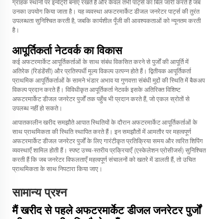
ग्राहक स्थानों पर इन्वेंट्री बनाए रखते हैं और केवल तभी पार्ट्स का बिल जारी करते हैं जब
उनका उपयोग किया जाता है। यह व्यवस्था अफटरमार्केट डीजल जनरेटर पार्ट्स की तुरंत
उपलब्धता सुनिश्चित करती है, जबकि कार्यशील पूँजी की आवश्यकताओं को न्यूनतम करती
है।
आपूर्तिकर्ता नेटवर्क का विकास
कई अफटरमार्केट आपूर्तिकर्ताओं के साथ संबंध विकसित करने से पुर्जों की आपूर्ति में
अतिरेक (रिडंडेंसी) और प्रतिस्पर्धी मूल्य विकल्प उत्पन्न होते हैं। द्वितीयक आपूर्तिकर्ता
प्राथमिक आपूर्तिकर्ताओं के सामने भंडार अभाव या गुणवत्ता संबंधी मुद्दों की स्थिति में बैकअप
विकल्प प्रदान करते हैं। विविधीकृत आपूर्तिकर्ता नेटवर्क इसके अतिरिक्त विशिष्ट
अफटरमार्केट डीजल जनरेटर पुर्जों तक पहुँच भी प्रदान करते हैं, जो एकल स्रोतों से
उपलब्ध नहीं हो सकते।
आपातकालीन खरीद समझौते आपात स्थितियों के दौरान अफटरमार्केट आपूर्तिकर्ताओं के
साथ प्राथमिकता की स्थिति स्थापित करते हैं। इन समझौतों में आमतौर पर महत्वपूर्ण
अफटरमार्केट डीजल जनरेटर पुर्जों के लिए गारंटीकृत प्रतिक्रिया समय और त्वरित शिपिंग
व्यवस्थाएँ शामिल होती हैं। स्पष्ट उच्च-स्तरीय प्रक्रियाएँ (एस्केलेशन प्रोसीजर्स) सुनिश्चित
करती हैं कि जब जनरेटर विफलताएँ महत्वपूर्ण संचालनों को खतरे में डालती हैं, तो उचित
प्राथमिकता के साथ निपटारा किया जाए।
सामान्य प्रश्न
मैं खरीद से पहले अफटरमार्केट डीजल जनरेटर पुर्जों