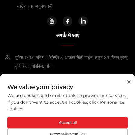
कोटेशन का अनुरोध करें!
संपर्क में आएं
यूनिट 1703, यूनिट 1, बिल्डिंग 5, आउटर सिटी गार्डन, लाइन 89, जिन्यू एवेन्यू,
यूबेि जिला, चोंगकिंग, चीन।
+86-13108925588
We value your privacy
[email protected]
We use cookies and similar tools to provide our services.
If you don't want to accept all cookies, click Personalize
cookies.
कॉपीराइट © 2025 चोंगकिंग लेक्सपावर टेक्नोलॉजी को., लिमिटेड. सभी अधिकार सुरक्षित हैं।
गोपनीयता नीति
Accept all
Personalize cookies