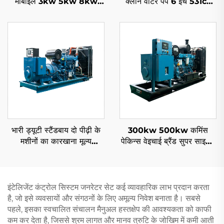
मोबाइल 3kw 5kw 8kw
क्लीन वाटर पंप 6 इंच 531cc
10kw 11kw डीजल जनरेटर
इंजन ड्राइवन
भारी ड्यूटी स्टैंडबाय दो पीढ़ी के
300kw 500kw कमिंस
मशीनों का कारखाना मूल्य
पेकिन्स वेइचाई ब्रैंड सुपर साइलेंट
1000KW 1100KW
पावर पेट्रोल डीजल जनरेटर सेट
1250KVA डिजेल जनरेटर सेट
के लिए
इंटेलिजेंट कंट्रोल सिस्टम जनरेटर सेट कई व्यावहारिक लाभ प्रदान करता
है, जो इसे व्यवसायों और संगठनों के लिए अमूल्य निवेश बनाता है। सबसे
पहले, इसका स्वचालित संचालन मैनुअल हस्तक्षेप की आवश्यकता को काफी
कम कर देता है, जिससे श्रम लागत और मानव त्रुटि के जोखिम में कमी आती