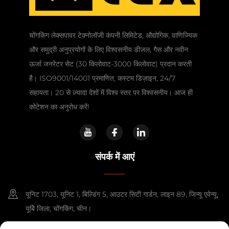
चोंगकिंग लेक्सपावर टेक्नोलॉजी कंपनी लिमिटेड, औद्योगिक, वाणिज्यिक
और समुद्री अनुप्रयोगों के लिए विश्वसनीय डीजल, गैस और नवीन
ऊर्जा जनरेटर सेट (30 किलोवाट-3000 किलोवाट) प्रदान करती
है। ISO9001/14001 प्रमाणित, कस्टम डिज़ाइन, 24/7
सहायता। 20 से ज़्यादा देशों में विश्व स्तर पर विश्वसनीय। आज ही
कोटेशन का अनुरोध करें!
संपर्क में आएं
यूनिट 1703, यूनिट 1, बिल्डिंग 5, आउटर सिटी गार्डन, लाइन 89, जिन्यू एवेन्यू,
यूबेि जिला, चोंगकिंग, चीन।