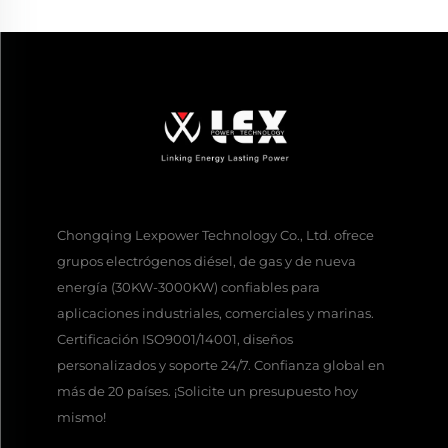
Chongqing Lexpower Technology Co., Ltd. ofrece
grupos electrógenos diésel, de gas y de nueva
energía (30KW-3000KW) confiables para
aplicaciones industriales, comerciales y marinas.
Certificación ISO9001/14001, diseños
personalizados y soporte 24/7. Confianza global en
más de 20 países. ¡Solicite un presupuesto hoy
mismo!