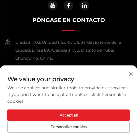
PÓNGASE EN CONTACTO
Unidad 1703, Unidad 1, Edificio 5, Jardín Exterior de la
Ciudad, Línea 89, Avenida Jinyu, Distrito de Yubei,
Chongqing, China.
+86-13108925588
We value your privacy
[email protected]
We use cookies and similar tools to provide our services.
If you don't want to accept all cookies, click Personalize
cookies.
Derechos de autor © 2026 Chongqing Lexpower Technology Co., Ltd.
Todos los derechos reservados.
Política de privacidad
Accept all
Personalize cookies
PÁGINA
CORREO
PRODUCTOS
TELÉFONO