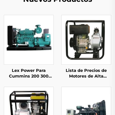
Lex Power Para
Lista de Precios de
Cummins 200 300
Motores de Alta
350-2500Kw Conjunto
Presión Lex Power
de Generador Diésel
para Agricultura con
Silencioso
Gran Flujo de Agua
Hidráulica