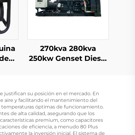
uina
270kva 280kva
 de
250kw Genset Diesel
de
con Tecnología
w de
Silenciosa de
con
Inversor Generador
e justifican su posición en el mercado. En
al /
Diesel
e aire y facilitando el mantenimiento del
s
ner temperaturas óptimas de funcionamiento.
tes de alta calidad, asegurando que los
e características premium, como capacitores
ificaciones de eficiencia, a menudo 80 Plus
ivamente la inversión inicial. El sistema de