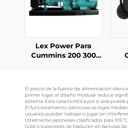
Lex Power Para
Cummins 200 300
350-2500Kw
Gas
Conjunto de
Mó
Generador Diésel
3K
El precio de la fuente de alimentación silenc
Silencioso
primer lugar, el diseño modular reduce signif
sistema. Esta característica por sí sola pue
El funcionamiento silencioso se logra media
usuarios puedan trabajar o jugar sin interfe
totalmente japoneses clasificados para 105 °C,
Gold o superiores, se traducen en facturas de