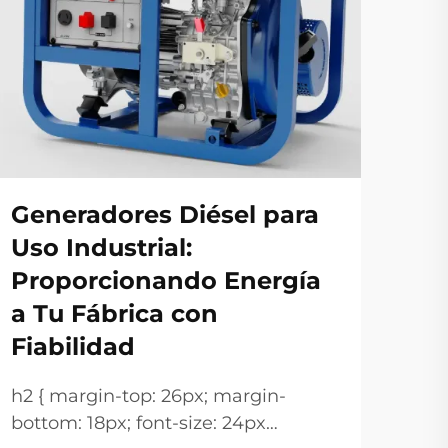
Se
Generadores Diésel para
El
Uso Industrial:
Ad
Proporcionando Energía
Op
a Tu Fábrica con
Fiabilidad
Com
alti
h2 { margin-top: 26px; margin-
gen
VER
bottom: 18px; font-size: 24px
fun