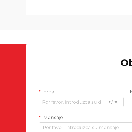
26px; margin-bottom: 18px; font-
size: 20px !important; font-weight:
600; line-height: ...}
Ob
Email
0/100
Mensaje