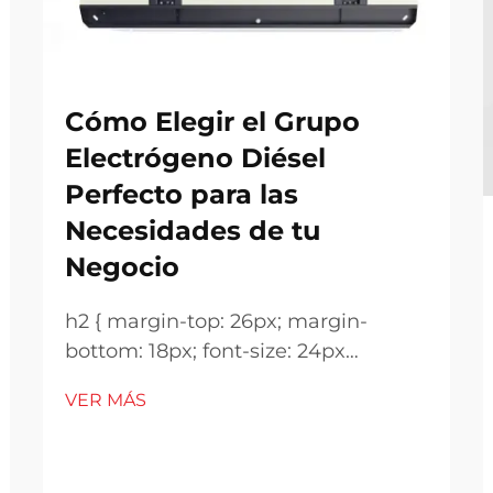
Cómo Elegir el Grupo
Electrógeno Diésel
Perfecto para las
Necesidades de tu
Negocio
h2 { margin-top: 26px; margin-
bottom: 18px; font-size: 24px
!important; font-weight: 600; line-
VER MÁS
height: normal; } h3 { margin-top:
26px; margin-bottom: 18px; font-
size: 20px !important; font-weight: