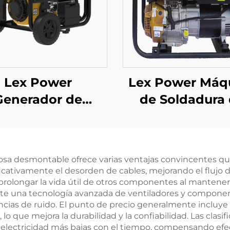
Lex Power
Lex Power Máq
Generador de
de Soldadura
olina Silencioso
Frecuencia 
vil de 1Kw 2Kw
Gasolina de 7k
w 4Kw 6Kw 8Kw
Alta Calidad 
iosa desmontable ofrece varias ventajas convincentes qu
9Kw
Arranque Manu
icativamente el desorden de cables, mejorando el flujo d
Eléctrico Má
de prolongar la vida útil de otros componentes al mante
nte una tecnología avanzada de ventiladores y componen
Vendida
rencias de ruido. El punto de precio generalmente incluy
 lo que mejora la durabilidad y la confiabilidad. Las clas
 electricidad más bajas con el tiempo, compensando efect