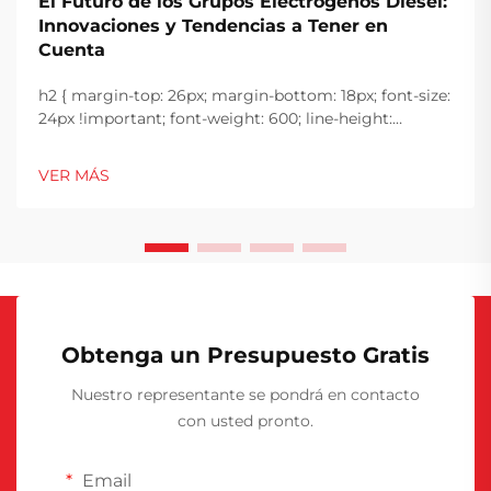
El Futuro de los Grupos Electrógenos Diésel:
Innovaciones y Tendencias a Tener en
Cuenta
h2 { margin-top: 26px; margin-bottom: 18px; font-size:
24px !important; font-weight: 600; line-height:
normal; } h3 { margin-top: 26px; margin-bottom: 18px;
font-size: 20px !important; font-weight: 600; line-
VER MÁS
height: ...}
Obtenga un Presupuesto Gratis
Nuestro representante se pondrá en contacto
con usted pronto.
Email