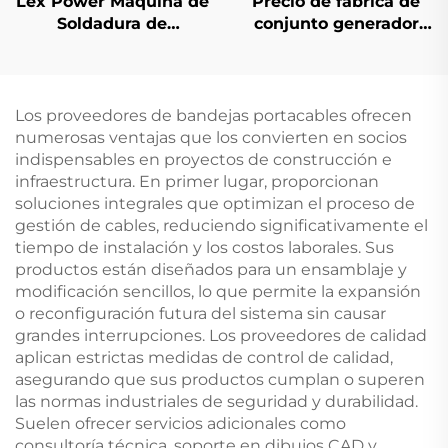
Lex Power Máquina de
Precio de fábrica de
Soldadura de
conjunto generador
Frecuencia de
diésel de 1000KW
Gasolina de 7kw de
1100KW 1250KVA,
Alta Calidad con
máquinas de segunda
Arranque Manual /
generación de alta
Los proveedores de bandejas portacables ofrecen
Eléctrico Más Vendida
capacidad en espera
numerosas ventajas que los convierten en socios
indispensables en proyectos de construcción e
infraestructura. En primer lugar, proporcionan
soluciones integrales que optimizan el proceso de
gestión de cables, reduciendo significativamente el
tiempo de instalación y los costos laborales. Sus
productos están diseñados para un ensamblaje y
modificación sencillos, lo que permite la expansión
o reconfiguración futura del sistema sin causar
grandes interrupciones. Los proveedores de calidad
aplican estrictas medidas de control de calidad,
asegurando que sus productos cumplan o superen
las normas industriales de seguridad y durabilidad.
Suelen ofrecer servicios adicionales como
consultoría técnica, soporte en dibujos CAD y