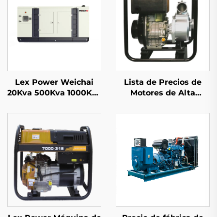
Lex Power Weichai
Lista de Precios de
20Kva 500Kva 1000Kva
Motores de Alta
1500Kva Conjunto de
Presión Lex Power
Generador Diésel Móvil
para Agricultura con
Precio de Fábrica
Gran Flujo de Agua
Hidráulica