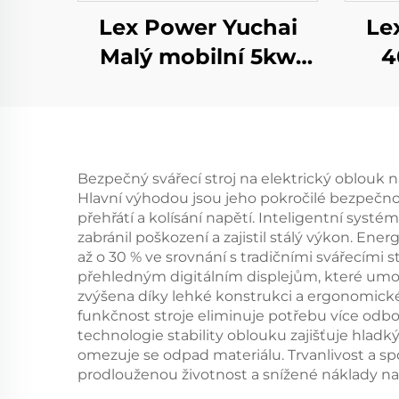
Lex Power Yuchai
Le
Malý mobilní 5kw
4
8kw 10kw 11kw
25
Dieselový generátor
gene
Tichý 1/3 fáze
V
Bezpečný svářecí stroj na elektrický oblouk 
Hlavní výhodou jsou jeho pokročilé bezpečno
přehřátí a kolísání napětí. Inteligentní sys
zabránil poškození a zajistil stálý výkon. En
až o 30 % ve srovnání s tradičními svářecími s
přehledným digitálním displejům, které umož
zvýšena díky lehké konstrukci a ergonomickému
funkčnost stroje eliminuje potřebu více odb
technologie stability oblouku zajišťuje hlad
omezuje se odpad materiálu. Trvanlivost a sp
prodlouženou životnost a snížené náklady na