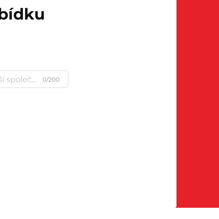
abídku
0/200