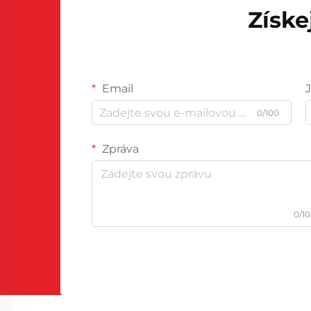
Získe
Email
0/100
Zpráva
0/1