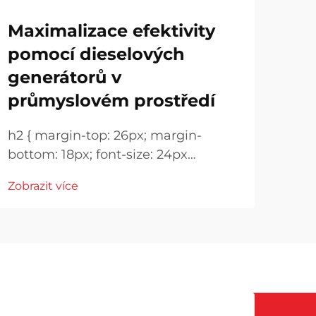
di
Maximalizace efektivity
sv
pomocí dieselových
generátorů v
.blo
marg
průmyslovém prostředí
!imp
Zobr
h2 { margin-top: 26px; margin-
heig
bottom: 18px; font-size: 24px
mar
!important; font-weight: 600; line-
18px
Zobrazit více
height: normal; } h3 { margin-top:
font
26px; margin-bottom: 18px; font-
size: 20px !important; font-weight:
600; line-height: ...}