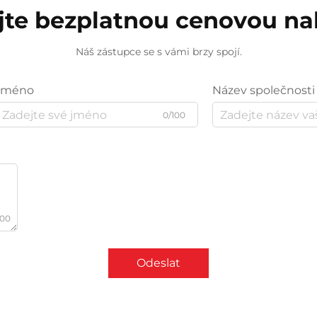
jte bezplatnou cenovou n
Náš zástupce se s vámi brzy spojí.
Jméno
Název společnosti
0/100
000
Odeslat