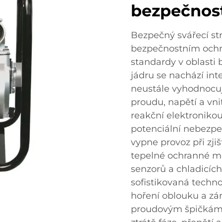
bezpečnos
Bezpečný svářecí st
bezpečnostním ochr
standardy v oblasti 
jádru se nachází int
neustále vyhodnocuj
proudu, napětí a vni
reakční elektroniko
potenciální nebezp
vypne provoz při zj
tepelné ochranné me
senzorů a chladicích
sofistikovaná technol
hoření oblouku a z
proudovým špičkám. 