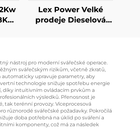
 2Kw
Lex Power Velké
8Kw
prodeje Dieselová
vý
čistá vodní pumpa 6
ent
palců 531cc Motorová
pohonem
ytný nástroj pro moderní svářečské operace.
běžným svářečským rizikům, včetně zkratů,
 a automaticky upravuje parametry, aby
nvertní technologie snižuje spotřebu energie
ní, díky intuitivním ovládacím prvkům a
ofesionálních výsledků. Přenosnost je
é, tak terénní provozy. Víceprocesová
pro různorodé svářečské požadavky. Pokročilá
nižuje doba potřebná na úklid po sváření a
alitními komponenty, což má za následek