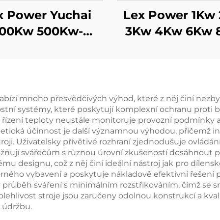
x Power Yuchai
Lex Power 1Kw
00Kw 500Kw-
3Kw 4Kw 6Kw 
00Kw Dieselový
9Kw Benzino
rátorový soubor
generátor Sil
odní chlazení
Mobile
50/60Hz
nabízí mnoho přesvědčivých výhod, které z něj činí nezb
stní systémy, které poskytují komplexní ochranu proti 
tém řízení teploty neustále monitoruje provozní podmínky
ergetická účinnost je další významnou výhodou, přičemž i
troji. Uživatelsky přívětivé rozhraní zjednodušuje ovládá
ňují svářečům s různou úrovní zkušeností dosáhnout pr
 designu, což z něj činí ideální nástroj jak pro dílensk
orného vybavení a poskytuje nákladově efektivní řešení 
ký průběh sváření s minimálním rozstřikováním, čímž se s
olehlivost stroje jsou zaručeny odolnou konstrukcí a kv
 údržbu.