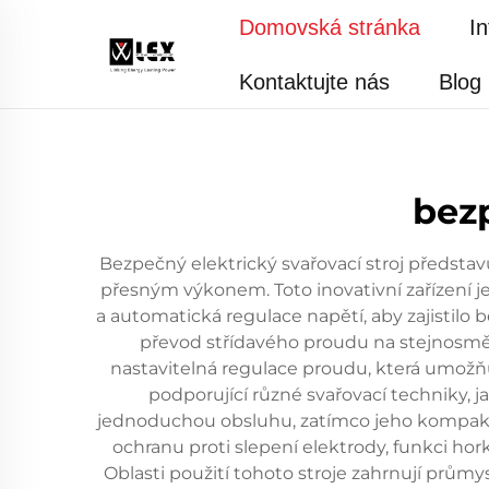
Domovská stránka
I
Kontaktujte nás
Blog
bezp
Bezpečný elektrický svařovací stroj předsta
přesným výkonem. Toto inovativní zařízení j
a automatická regulace napětí, aby zajistilo 
převod střídavého proudu na stejnosměrn
nastavitelná regulace proudu, která umožňu
podporující různé svařovací techniky, j
jednoduchou obsluhu, zatímco jeho kompaktn
ochranu proti slepení elektrody, funkci hork
Oblasti použití tohoto stroje zahrnují průmy