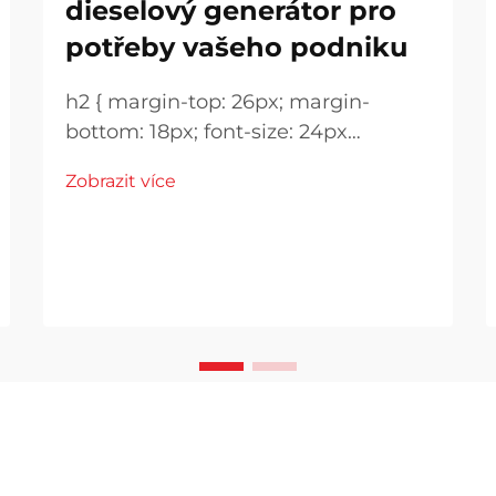
dieselový generátor pro
potřeby vašeho podniku
h2 { margin-top: 26px; margin-
bottom: 18px; font-size: 24px
!important; font-weight: 600; line-
Zobrazit více
height: normal; } h3 { margin-top:
26px; margin-bottom: 18px; font-
size: 20px !important; font-weight:
600; line-height: ...}