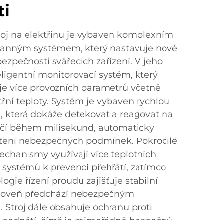
ti
roj na elektřinu je vybaven komplexním
anným systémem, který nastavuje nové
bezpečnosti svářecích zařízení. V jeho
eligentní monitorovací systém, který
e více provozních parametrů včetně
třní teploty. Systém je vybaven rychlou
u, která dokáže detekovat a reagovat na
ečí během milisekund, automaticky
ištění nebezpečných podmínek. Pokročilé
chanismy využívají více teplotních
 systémů k prevenci přehřátí, zatímco
ogie řízení proudu zajišťuje stabilní
ároveň předchází nebezpečným
Stroj dále obsahuje ochranu proti