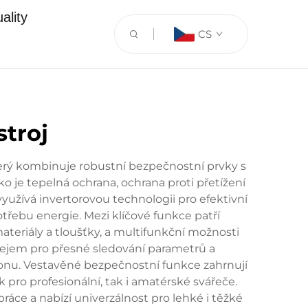
ality
CS
stroj
terý kombinuje robustní bezpečnostní prvky s
 je tepelná ochrana, ochrana proti přetížení
využívá invertorovou technologii pro efektivní
třebu energie. Mezi klíčové funkce patří
teriály a tloušťky, a multifunkční možnosti
splejem pro přesné sledování parametrů a
onu. Vestavěné bezpečnostní funkce zahrnují
k pro profesionální, tak i amatérské svářeče.
ráce a nabízí univerzálnost pro lehké i těžké