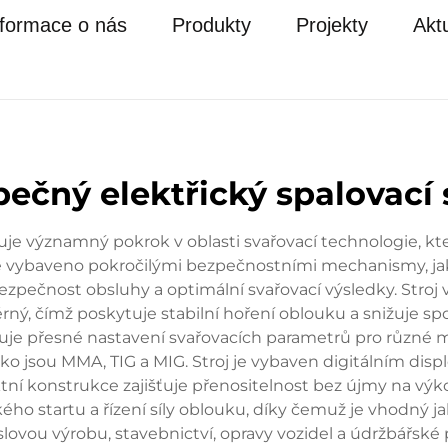
nformace o nás
Produkty
Projekty
Aktu
ečný elektřický spalovací 
vuje významný pokrok v oblasti svařovací technologie, k
e vybaveno pokročilými bezpečnostními mechanismy, jako
bezpečnost obsluhy a optimální svařovací výsledky. Stroj 
ý, čímž poskytuje stabilní hoření oblouku a snižuje spo
je přesné nastavení svařovacích parametrů pro různé ma
ako jsou MMA, TIG a MIG. Stroj je vybaven digitálním di
í konstrukce zajišťuje přenositelnost bez újmy na výk
ého startu a řízení síly oblouku, díky čemuž je vhodný ja
slovou výrobu, stavebnictví, opravy vozidel a údržbářské p