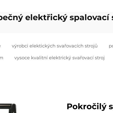
ečný elektřický spalovací 
e
výrobci elektických svařovacích strojů
po
em
vysoce kvalitní elektrický svařovací stroj
Pokročilý 