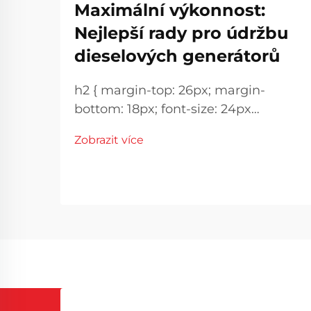
Maximální výkonnost:
Nejlepší rady pro údržbu
dieselových generátorů
h2 { margin-top: 26px; margin-
bottom: 18px; font-size: 24px
!important; font-weight: 600; line-
Zobrazit více
height: normal; } h3 { margin-top:
26px; margin-bottom: 18px; font-
size: 20px !important; font-weight:
600; line-height: ...}