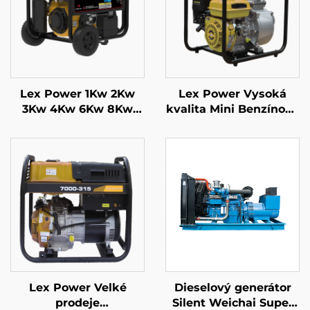
Lex Power 1Kw 2Kw
Lex Power Vysoká
3Kw 4Kw 6Kw 8Kw
kvalita Mini Benzínová
9Kw Benzinový
vodní čerpadlo Použito
generátor Silent
na farmě pro
Mobile
zavlažování
Lex Power Velké
Dieselový generátor
prodeje
Silent Weichai Super