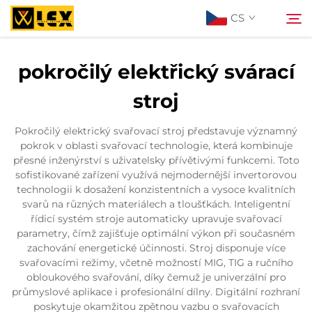
CS
pokročilý elektřický svárací
Informace o nás
stroj
Search
Produkty
Pokročilý elektrický svařovací stroj představuje významný
pokrok v oblasti svařovací technologie, která kombinuje
přesné inženýrství s uživatelsky přívětivými funkcemi. Toto
Projekty
sofistikované zařízení využívá nejmodernější invertorovou
technologii k dosažení konzistentních a vysoce kvalitních
svarů na různých materiálech a tloušťkách. Inteligentní
Aktuality
řídicí systém stroje automaticky upravuje svařovací
parametry, čímž zajišťuje optimální výkon při současném
zachování energetické účinnosti. Stroj disponuje více
Kontaktujte nás
svařovacími režimy, včetně možností MIG, TIG a ručního
obloukového svařování, díky čemuž je univerzální pro
průmyslové aplikace i profesionální dílny. Digitální rozhraní
Blog
poskytuje okamžitou zpětnou vazbu o svařovacích