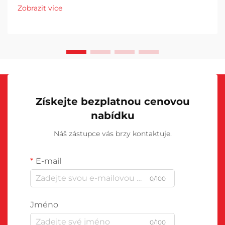
font-size: 20px !important; font-weight: 600; line-
Zobrazit více
height: ...}
Získejte bezplatnou cenovou
nabídku
Náš zástupce vás brzy kontaktuje.
E-mail
0/100
Jméno
0/100