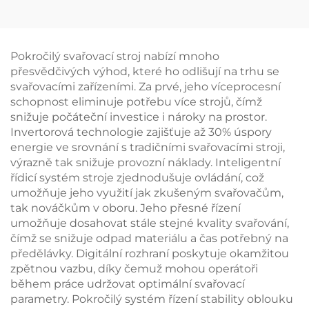
Ruční/Elektrické
Silent 1000kw 1100kw
spuštění 7kw Vysoká
1250KVA přívěsní
kvalita benzinová
mobilní tichý
frekvenční svařovací
dieselový generátor
Pokročilý svařovací stroj nabízí mnoho
stroj
přesvědčivých výhod, které ho odlišují na trhu se
svařovacími zařízeními. Za prvé, jeho víceprocesní
schopnost eliminuje potřebu více strojů, čímž
snižuje počáteční investice i nároky na prostor.
Invertorová technologie zajišťuje až 30% úspory
energie ve srovnání s tradičními svařovacími stroji,
výrazně tak snižuje provozní náklady. Inteligentní
řídicí systém stroje zjednodušuje ovládání, což
umožňuje jeho využití jak zkušeným svařovačům,
tak nováčkům v oboru. Jeho přesné řízení
umožňuje dosahovat stále stejné kvality svařování,
čímž se snižuje odpad materiálu a čas potřebný na
předělávky. Digitální rozhraní poskytuje okamžitou
zpětnou vazbu, díky čemuž mohou operátoři
během práce udržovat optimální svařovací
parametry. Pokročilý systém řízení stability oblouku