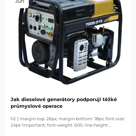
Jun
Jak dieselové generátory podporují těžké
průmyslové operace
h2 { margin-top: 26px; margin-bottom: 18px; font-size:
24px !important; font-weight: 600; line-height:
normal; } h3 { margin-top: 26px; margin-bottom: 18px;