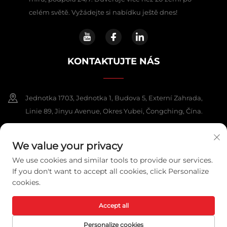
celém světě. Vyžádejte si nabídku ještě dnes!
KONTAKTUJTE NÁS
Jednotka 1703, Jednotka 1, Budova 5, Externí Zahrada,
Linie 89, Jinyu Avenue, Okres Yubei, Čongching, Čína.
+86-13108925588
We value your privacy
[email protected]
We use cookies and similar tools to provide our services.
If you don't want to accept all cookies, click Personalize
cookies.
Všechna práva vyhrazena. Copyright © 2025 Chongqing Lexpower
Technology Co., Ltd.
Ochrana soukromí
Accept all
Personalize cookies