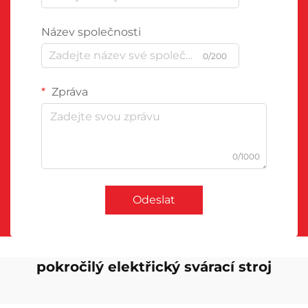
Název společnosti
0/200
Zpráva
0/1000
Odeslat
pokročilý elektřický svárací stroj