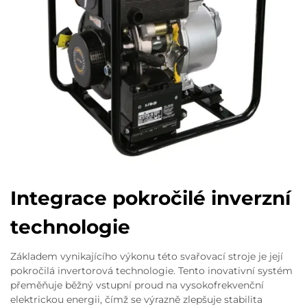
Integrace pokročilé inverzní
technologie
Základem vynikajícího výkonu této svařovací stroje je její
pokročilá invertorová technologie. Tento inovativní systém
přeměňuje běžný vstupní proud na vysokofrekvenční
elektrickou energii, čímž se výrazně zlepšuje stabilita