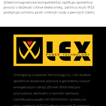
(Elektromagnetická kompatibilita) zajišťuje spolehlivý
provoz v blízkosti citlivé elektroniky, zatímco krytí IP23
poskytuje ochranu proti vniknutí vody a pevných částic.
Chongqing Lexpower Technology Co., Ltd. dodává
spolehlivé dieselové, plynové a generátory nových
energetických zdrojů (30 kW–3000 kW) pro
průmyslové, obchodní a námořní aplikace.
Certifikováno podle ISO 9001/14001, výrobky na
míru, podpora 24/7. Důvěřuje více než 20 zemí po