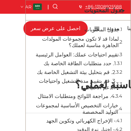
+86-13108925588
AR
|
جدول المحتويات
ا
مدونة
احصل على عرض سعر
جدول المحتويات
لماذا قد لا تكون مجموعات المولدات
الجاهزة مناسبة لعملك؟
تقييم احتياجات عملك: العوامل الرئيسية
1. حدد متطلبات الطاقة الخاصة بك
2. قم بتحليل بيئة التشغيل الخاصة بك
3. قم بتقييم مدة التشغيل واحتياجات
اسبة لعملي؟
الدعم الاحتياطي
4. مراجعة اللوائح ومتطلبات الامتثال
خيارات التخصيص الأساسية لمجموعات
التوليد المخصصة
• الإخراج الكهربائي وتكوين الجهد
• اختيار نوع الوقود