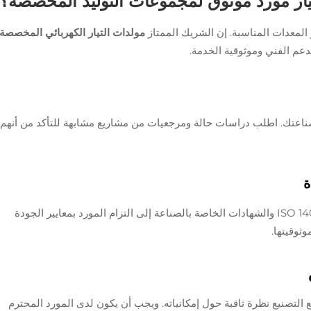
يار مورد موثوق لمجموعات التوليد المخصصة؟
 المعدات المناسبة. إن الشريك الممتاز
مولدات التيار الكهربائي المخصصة
دعم الفني وموثوقية الخدمة.
اعتك. اطلب دراسات حالة ومرجعيات من مشاريع مشابهة للتأكد من أنهم
تشير الشهادات المعترف بها مثل ISO 9001 وISO 14001 والشهادات الخاصة بالصناعة إلى التزام المورد بمعايير الجودة
ثوقيتها.
نع التصنيع نظرة ثاقبة حول إمكانياته. ويجب أن يكون لدى المورد المحترم