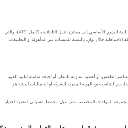
تقدم المولدات الحديثة خيارات تحكم متقدمة، من البدء اليدوي الأساسي إلى مفاتيح النقل التلقائية بالكامل (ATS)، والتي
اقة الاحتياطية خلال ثوانٍ. بالنسبة للمنشآت غير المأهولة أو التطبيقات
عناصر الطقس، أو أغطية مقاومة للمطر، أو أجنحة صامتة لتلبية القيود
ارجي ليتناسب مع الهوية البصرية للشركة أو الجماليات البيئية هو
ر مجموعة المولدات المخصصة، نص بديل: مخطط-انسيابي-لتحديد-اختيار-