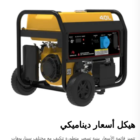
هيكل أسعار ديناميكي
تتميز قائمة الأسعار ببنية تسعير متطورة تتكيف مع مختلف سيناريوهات