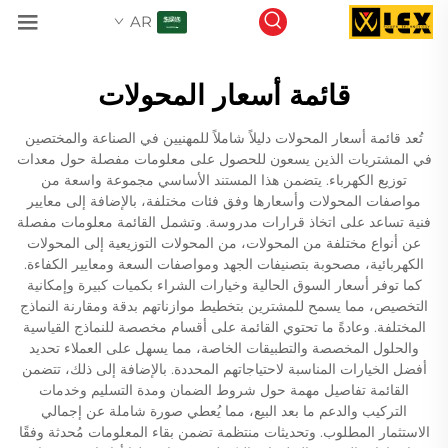
AR
قائمة أسعار المحولات
تُعد قائمة أسعار المحولات دليلاً شاملاً للمهنيين في الصناعة والمختصين
في المشتريات الذين يسعون للحصول على معلومات مفصلة حول معدات
توزيع الكهرباء. يتضمن هذا المستند الأساسي مجموعة واسعة من
مواصفات المحولات وأسعارها وفق فئات مختلفة، بالإضافة إلى معايير
فنية تساعد على اتخاذ قرارات مدروسة. وتشمل القائمة معلومات مفصلة
عن أنواع مختلفة من المحولات، من المحولات التوزيعية إلى المحولات
الكهربائية، مصحوبة بتصنيفات الجهد ومواصفات السعة ومعايير الكفاءة.
كما توفر أسعار السوق الحالية وخيارات الشراء بكميات كبيرة وإمكانية
التخصيص، مما يسمح للمشترين بتخطيط موازناتهم بدقة ومقارنة النماذج
المختلفة. وعادةً ما تحتوي القائمة على أقسام مخصصة للنماذج القياسية
والحلول المخصصة والتطبيقات الخاصة، مما يسهل على العملاء تحديد
أفضل الخيارات المناسبة لاحتياجاتهم المحددة. بالإضافة إلى ذلك، تتضمن
القائمة تفاصيل مهمة حول شروط الضمان ومدة التسليم وخدمات
التركيب والدعم ما بعد البيع، مما يُعطي صورة شاملة عن إجمالي
الاستثمار المطلوب. وتحديثات منتظمة تضمن بقاء المعلومات مُحدثة وفقًا