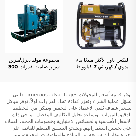
ليكس باور الأكثر مبيعًا بدء
مجموعة مولد ديزل/بنزين
يدوي / كهربائي 7 كيلوواط
سوبر صامتة بقدرات 300
جهاز توليد طاقة بنزينية ذي
كيلوواط و500 كيلوواط من
جودة عالية مع آلة لحام
علامات كامينز وبكينز
وويتشاي التجارية
توفر قائمة أسعار المحولات numerous advantages التي
تُسهّل عملية الشراء وتعزز كفاءة اتخاذ القرارات. أولاً، توفر هياكل
تسعير شفافة تُلغي الاعتماد على التخمين وتمكن من التخطيط
الدقيق للميزانية. ويساعد تحليل التكاليف المفصل، بما في ذلك
الأسعار الأساسية والخصائص الاختيارية وخصومات الحجم، العملاء
على تحسين استثماراتهم. ويشجع التنسيق المنظم للقائمة على
إجراء مقارنات سريعة بين النماذج والمواصفات المختلفة، مما