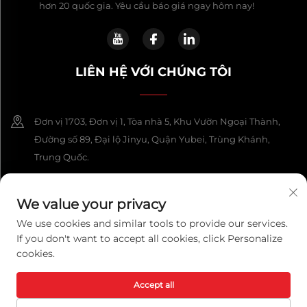
hơn 20 quốc gia. Yêu cầu báo giá ngay hôm nay!
LIÊN HỆ VỚI CHÚNG TÔI
Đơn vị 1703, Đơn vị 1, Tòa nhà 5, Khu Vườn Ngoại Thành,
Đường số 89, Đại lộ Jinyu, Quận Yubei, Trùng Khánh,
Trung Quốc.
+86-13108925588
We value your privacy
[email protected]
We use cookies and similar tools to provide our services.
If you don't want to accept all cookies, click Personalize
cookies.
Bản quyền © 2026 Công ty Công nghệ Chongqing Lexpower, Ltd.
Mọi quyền được bảo lưu.
Chính sách bảo mật
Accept all