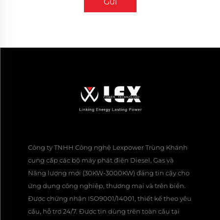
Gửi
Công ty TNHH Công nghệ Lexpower Trùng Khánh
cung cấp các bộ máy phát điện Diesel, Gas và
Năng lượng mới (30KW-3000KW) đáng tin cậy cho
ứng dụng công nghiệp, thương mại và trên biển.
Được chứng nhận ISO9001/14001, thiết kế theo yêu
cầu, hỗ trợ 24/7. Được tin dùng trên toàn cầu tại