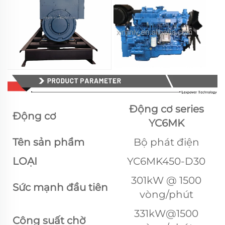
Động cơ series
Động cơ
YC6MK
Tên sản phẩm
Bộ phát điện
LOẠI
YC6MK450-D30
301kW @ 1500
Sức mạnh đầu tiên
vòng/phút
331kW@1500
Công suất chờ