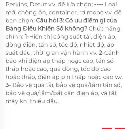
Perkins, Detuz v.v. để lựa chọn; 
---- 
Loại 
mở, chống ồn, container, rơ mooc v.v. để 
bạn chọn; 
Câu hỏi 3: Có ưu điểm gì của 
Bảng Điều Khiển Số không? 
Chức năng 
chính: 
1-
Hiển thị công suất tải, điện áp, 
dòng điện, tần số, tốc độ, nhiệt độ, áp 
suất dầu, thời gian vận hành v.v. 
2-
Cảnh 
báo khi điện áp thấp hoặc cao, tần số 
thấp hoặc cao, quá dòng, tốc độ cao 
hoặc thấp, điện áp pin thấp hoặc cao v.v. 
3- 
Bảo vệ quá tải, bảo vệ quá/tầm tần số, 
bảo vệ quá/tầm/bất cân điện áp, và tắt 
máy khi thiếu dầu. 