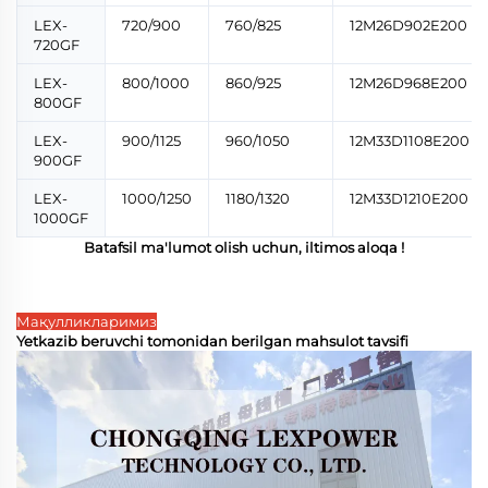
LEX-
720/900
760/825
12M26D902E200
720GF
LEX-
800/1000
860/925
12M26D968E200
800GF
LEX-
900/1125
960/1050
12M33D1108E200
900GF
LEX-
1000/1250
1180/1320
12M33D1210E200
1000GF
Batafsil ma'lumot olish uchun, iltimos
aloqa
!
Мақулликларимиз
Yetkazib beruvchi tomonidan berilgan mahsulot tavsifi