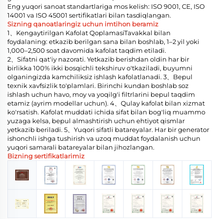
Eng yuqori sanoat standartlariga mos kelish: ISO 9001, CE, ISO
14001 va ISO 45001 sertifikatlari bilan tasdiqlangan.
Sizning qanoatlaringiz uchun imtihon beramiz
1、Kengaytirilgan Kafolat QoplamasiTavakkal bilan
foydalaning: etkazib berilgan sana bilan boshlab, 1–2 yil yoki
1,000–2,500 soat davomida kafolat taqdim etiladi.
2、Sifatni qat'iy nazorati. Yetkazib berishdan oldin har bir
birlikka 100% ikki bosqichli tekshiruv o'tkaziladi, buyumni
olganingizda kamchiliksiz ishlash kafolatlanadi. 3、Bepul
texnik xavfsizlik to'plamlari. Birinchi kundan boshlab soz
ishlash uchun havo, moy va yoqilg'i filtrlarini bepul taqdim
etamiz (ayrim modellar uchun). 4、Qulay kafolat bilan xizmat
ko'rsatish. Kafolat muddati ichida sifat bilan bog'liq muammo
yuzaga kelsa, bepul almashtirish uchun ehtiyot qismlar
yetkazib beriladi. 5、Yuqori sifatli batareyalar. Har bir generator
ishonchli ishga tushirish va uzoq muddat foydalanish uchun
yuqori samarali batareyalar bilan jihozlangan.
Bizning sertifikatlarimiz