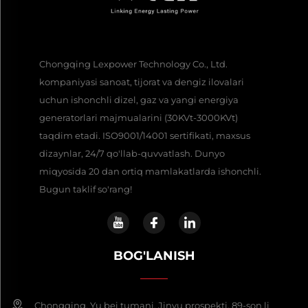
Chongqing Lexpower Technology Co., Ltd.
kompaniyasi sanoat, tijorat va dengiz ilovalari
uchun ishonchli dizel, gaz va yangi energiya
generatorlari majmualarini (30KVt-3000KVt)
taqdim etadi. ISO9001/14001 sertifikati, maxsus
dizaynlar, 24/7 qo'llab-quvvatlash. Dunyo
miqyosida 20 dan ortiq mamlakatlarda ishonchli.
Bugun taklif so'rang!
BOG'LANISH
Chongqing, Yu bei tumani, Jinyu prospekti, 89-son li