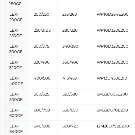
180GF
LEX-
200/250
235/260
WP10D264E200
200GF
LEX-
250/312.5
280/320
WP10D320E200
250GF
LEX-
300/375
340/380
WP10D320E200
300GF
LEX-
320/400
360/406
WP10D320E200
320GF
LEX-
400/500
415/469
WP13D450E210
400GF
LEX-
500/625
520/580
6M33D605E200
500GF
LEX-
600/750
630/690
6M33D670E200
600GF
LEX-
640/800
680/720
12M26D792E200
640GF