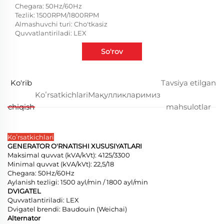
Chegara: 50Hz/60Hz
Tezlik: 1500RPM/1800RPM
Almashuvchi turi: Cho'tkasiz
Quvvatlantiriladi: LEX
So'rov
Ko'rib
Tavsiya etilgan
Koʻrsatkichlari
Мақулликларимиз
chiqish
mahsulotlar
Koʻrsatkichlari
GENERATOR O'RNATISHI XUSUSIYATLARI
Maksimal quvvat (kVA/kVt): 4125/3300
Minimal quvvat (kVA/kVt): 22,5/18
Chegara: 50Hz/60Hz
Aylanish tezligi: 1500 ayl/min / 1800 ayl/min
DVIGATEL
Quvvatlantiriladi: LEX
Dvigatel brendi: Baudouin (Weichai)
Alternator