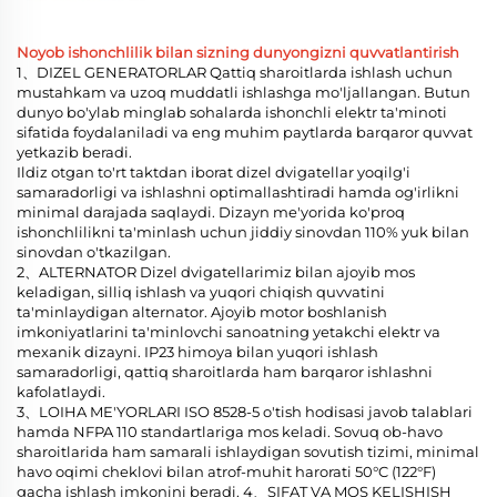
Noyob ishonchlilik bilan sizning dunyongizni quvvatlantirish
1、DIZEL GENERATORLAR Qattiq sharoitlarda ishlash uchun
mustahkam va uzoq muddatli ishlashga mo'ljallangan. Butun
dunyo bo'ylab minglab sohalarda ishonchli elektr ta'minoti
sifatida foydalaniladi va eng muhim paytlarda barqaror quvvat
yetkazib beradi.
Ildiz otgan to'rt taktdan iborat dizel dvigatellar yoqilg'i
samaradorligi va ishlashni optimallashtiradi hamda og'irlikni
minimal darajada saqlaydi. Dizayn me'yorida ko'proq
ishonchlilikni ta'minlash uchun jiddiy sinovdan 110% yuk bilan
sinovdan o'tkazilgan.
2、ALTERNATOR Dizel dvigatellarimiz bilan ajoyib mos
keladigan, silliq ishlash va yuqori chiqish quvvatini
ta'minlaydigan alternator. Ajoyib motor boshlanish
imkoniyatlarini ta'minlovchi sanoatning yetakchi elektr va
mexanik dizayni. IP23 himoya bilan yuqori ishlash
samaradorligi, qattiq sharoitlarda ham barqaror ishlashni
kafolatlaydi.
3、LOIHA ME'YORLARI ISO 8528-5 o'tish hodisasi javob talablari
hamda NFPA 110 standartlariga mos keladi. Sovuq ob-havo
sharoitlarida ham samarali ishlaydigan sovutish tizimi, minimal
havo oqimi cheklovi bilan atrof-muhit harorati 50°C (122°F)
gacha ishlash imkonini beradi. 4、SIFAT VA MOS KELISHISH