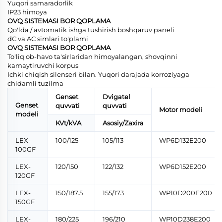
Yuqori samaradorlik
IP23 himoya
OVQ SISTEMASI BOR QOPLAMA
Qo'lda / avtomatik ishga tushirish boshqaruv paneli
dC va AC simlari to'plami
OVQ SISTEMASI BOR QOPLAMA
To'liq ob-havo ta'sirlaridan himoyalangan, shovqinni
kamaytiruvchi korpus
Ichki chiqish silenseri bilan. Yuqori darajada korroziyaga
chidamli tuzilma
Genset
Dvigatel
Genset
quvvati
quvvati
Motor modeli
modeli
KVt/kVA
Asosiy/Zaxira
LEX-
100/125
105/113
WP6D132E200
100GF
LEX-
120/150
122/132
WP6D152E200
120GF
LEX-
150/187.5
155/173
WP10D200E200
150GF
LEX-
180/225
196/210
WP10D238E200