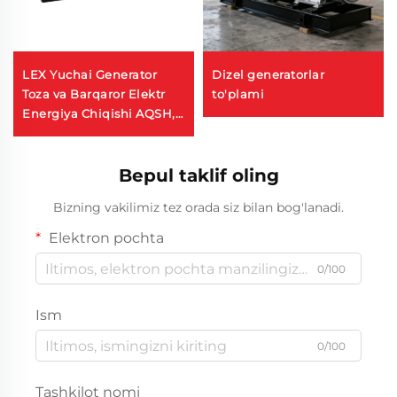
LEX Yuchai Generator
Dizel generatorlar
Toza va Barqaror Elektr
to'plami
Energiya Chiqishi AQSH,
DUBAY Zavod Narxi
400KW 450KW Dizel
Generator O'rnatmasi
Bepul taklif oling
Bizning vakilimiz tez orada siz bilan bog'lanadi.
Elektron pochta
0/100
Ism
0/100
Tashkilot nomi