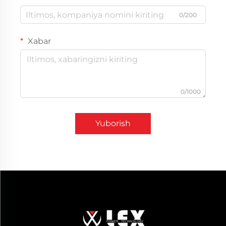
0/200
Xabar
0/1000
Yuborish