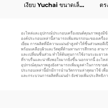
เงียบ Yuchai ขนาดเล็ก
ตรง
พกพา 5kw 8kw 10kw
รา
11kw 1/3 เฟส จาก Lex
418c
Power
อะไหล่และอุปกรณ์ประกอบเครื่องยนต์คุณภาพสูงมีข้อดีท
องค์ประกอบเหล่านี้สามารถเพิ่มสมรรถนะของเครื่องยนต
เยี่ยม การผลิตที่มีความแม่นยำสูงทำให้ชิ้นส่วนพอ
พร้อมเคลือบผิวและวัสดุที่ต้านทานการสึกหรอ สามา
และเปลี่ยนชิ้นส่วน ทำให้ต้นทุนการใช้งานระยะยาวลด
ที่ราบรื่นและน่าพึงพอใจมากยิ่งขึ้น นอกจากนี้ อะไห
อุปกรณ์คุณภาพสูงยังสามารถเพิ่มมูลค่าในการขายต่อ
ประกอบเหล่านี้มักมีการนำนวัตกรรมล่าสุดมาใช้ เพื่
และกระบวนการผลิตที่แม่นยำ ยังช่วยเพิ่มประสิทธิ