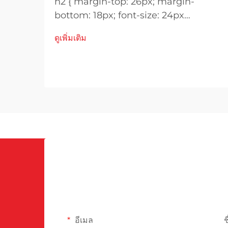
h2 { margin-top: 26px; margin-
bottom: 18px; font-size: 24px
!important; font-weight: 600; line-
ดูเพิ่มเติม
height: normal; } h3 { margin-top:
26px; margin-bottom: 18px; font-
size: 20px !important; font-weight:
600; line-height: ...}
อีเมล
ช