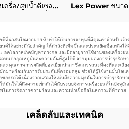
เครื่องสูบน้ำดีเซล
Lex Power ขนาด 2
คาถูก ขนาด 4 นิ้ว
เครื่องยนต์ 209cc 
c มือหมุน/อัตโนมัติ
ใช้ในบ้านและเกษต
ี่น่าสนใจมากมาย ซึ่งทำให้เป็นการลงทุนที่มีคุณค่าสำหรับเจ้าของร
์ได้อย่างมีนัยสำคัญ ให้กำลังที่เพิ่มขึ้นและประหยัดเชื้อเพลิงไ
ดีเป๊ะ ลดโอกาสเกิดปัญหาทางกล และยืดอายุการใช้งานของเครื่อง
รถทนต่ออุณหภูมิและความดันที่สูงได้ดี จากมุมมองการบำรุงรัก
ลง คุณภาพการผลิตที่ยอดเยี่ยมนำมาซึ่งสมรรถนะที่คงที่และเสียงเค
ล่มักมาพร้อมกับการรับประกันที่ครอบคลุม ช่วยให้ผู้ใช้งานมั่นใจ
ของรถได้ เนื่องจากแสดงให้เห็นถึงความมุ่งมั่นในการบำรุงรักษ
อให้มั่นใจได้ถึงความเข้ากันได้กับระบบจัดการเครื่องยนต์ในปัจจ
ภาพในการจัดการความร้อนและความน่าเชื่อถือในสภาวะที่ท้าทาย
เคล็ดลับและเทคนิค