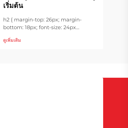
เริ่มต้น
แหล่
ดูเพิ่
ทนทา
h2 { margin-top: 26px; margin-
ราบร
bottom: 18px; font-size: 24px
เป็น
!important; font-weight: 600; line-
ไซต์
ดูเพิ่มเติม
height: normal; } h3 { margin-top:
จำเป็
26px; margin-bottom: 18px; font-
size: 20px !important; font-weight:
600; line-height: ...}