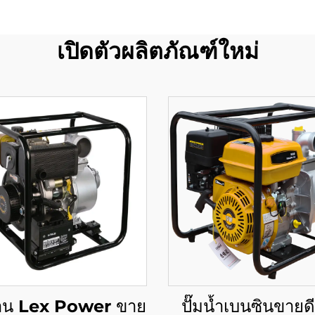
เปิดตัวผลิตภัณฑ์ใหม่
าน Lex Power ขาย
ปั๊มน้ำเบนซินขายด