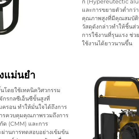
ก (Hypereutectic alu
และการขยายตัวต่ำกว่า
คุณภาพสูงที่มีคุณสมบัต
วัสดุดังกล่าวทำให้ชิ้
การใช้งานที่รุนแรง ช
ใช้งานได้ยาวนานขึ้น
งแม่นยำ
ตขึ้นโดยใช้เทคนิควิศวกรรม
รกลซีเอ็นซีขั้นสูงที่
รอน ทำให้มั่นใจได้ถึงการ
รการควบคุมคุณภาพรวมถึงการ
พิกัด (CMM) และการ
้นจะผ่านการทดสอบอย่างเข้มข้น