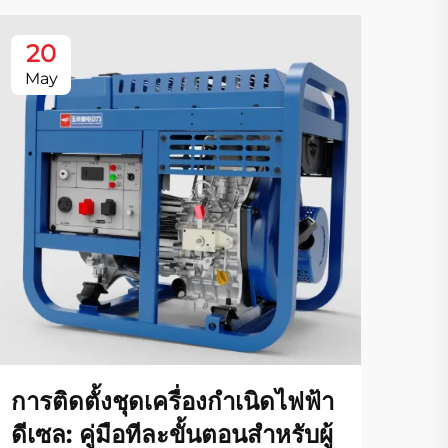
20
2
May
Au
ให้
เคร
การติดตั้งชุดเครื่องกำเนิดไฟฟ้า
โซลู
ดีเซล: คู่มือทีละขั้นตอนสำหรับผู้
ก่อส