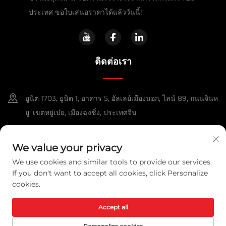
ประเทศ ขอใบเสนอราคาได้แล้ววันนี้!
ติดต่อเรา
ยูนิต 1703, ยูนิต 1, อาคาร 5, อัลเลย์เมืองนอก, ไลน์ 89, ถนนจินห
ยู, เขตหยู่เป่ย, เมืองฉงชิ่ง, ประเทศจีน
+86-13108925588
We value your privacy
[email protected]
We use cookies and similar tools to provide our services.
If you don't want to accept all cookies, click Personalize
cookies.
ลิขสิทธิ์ © 2025 Chongqing Lexpower Technology Co., Ltd. สงวน
สิทธิ์ทั้งหมด.
นโยบายความเป็นส่วนตัว
Accept all