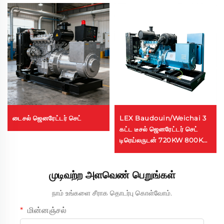
டைசல் ஜெனரேட்டர் செட்
LEX Baudouin/Weichai 3
கட்ட டீசல் ஜெனரேட்டர் செட்
டிரெய்லருடன் 720KW 800KW
900KVA டீசல் ஜெனரேட்டர்
செட்
முடிவற்ற அளவெண் பெறுங்கள்
நாம் உங்களை சீராக தொடர்பு கொள்வோம்.
மின்னஞ்சல்