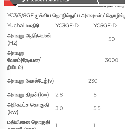
YC3/5/8GF முக்கிய தொழில்நுட்ப அளவுகள் / தொழில்நுட்
Yuchai மாதிரி
YC3GF-D
YC5GF-D
அளவுறு அதிர்வெண்
50
(Hz)
அளவுறு
வேகம்(ரேடியன/
3000
நிமிடம்)
அளவுறு வோல்டேஜ்(v)
230
அளவுறு திறன்(kw)
2.8
5
அதிகபட்ச தொகுதி
3.0
5.5
(kw)
மதியிலான தொகுதி
1
1