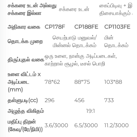
சக்கரை உடன் அல்லது
கைப்பிடிவு + இர
சக்கரை உடன்
சக்கரை இல்லா
திசையாக்கும் ச
அதிகார வகை
CP178F
CP188FE
CP1103FE
செயற்பாடு மனுவல்/
மின்
தொடக்க முறை
மின்னல் தொடக்கம்
தொடக்கம்
ஒரு உளை, நான்கு அடிப்படைகள்,
திருப்புதல் வகை
காற்றால் சூழல், டீசல் பொறி
உளை விட்டம் x
அடிப்படை
78*62
88*75
103*88
(mm)
தள்ளுபடி(cc)
296
456
733
அழுத்த விகிதம்
19:1
மதிப்பு திறன்
3.6/3000
6.5/3000
11.2/3000
(கேவு/(ரே/நிமி))