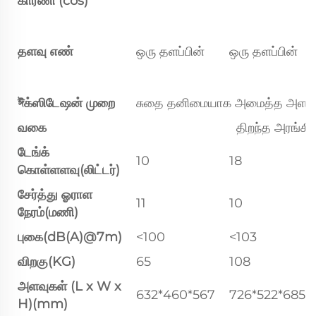
காரணி (cos)
தளவு எண்
ஒரு தளப்பின்
ஒரு தளப்பின்
ঈக்ஸிடேஷன் முறை
சுதை தனிமையாக அமைத்த அளவு 
வகை
திறந்த அரங்கி
டேங்க்
10
18
கொள்ளளவு(லிட்டர்)
சேர்த்து ஓராள
11
10
நேரம்(மணி)
புகை(dB(A)@7m)
<100
<103
விறகு(KG)
65
108
அளவுகள் (L x W x
632*460*567
726*522*685
H)(mm)