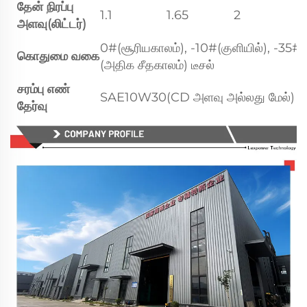
தேன் நிரப்பு
1.1
1.65
2
அளவு(லிட்டர்)
0#(சூரியகாலம்), -10#(குளியில்), -35#
கொதுமை வகை
(அதிக சீதகாலம்) டீசல்
சரம்பு எண்
SAE10W30(CD அளவு அல்லது மேல்)
தேர்வு