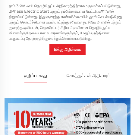
நாம் 3KW டீசல் தொழில்நுட்ப அதிகாரத்திற்காக உருவாக்கப்பட்டுள்ளது,
3Phase Electric Start மற்றும் நம்பிக்கையான பேட்டரி மशீனில்
நிறுவப்பட்டுள்ளது. இது குறைந்த எண்ணிக்கையில் தூசி செயல்படுகிறது
மற்றும் தொடர்ச்சியான பயன்பாட்டிற்கு சரியானது. சிறிய அளவில் மற்றும்
குறைந்த ஒலியுடன், ஜெனரேட்டர் சிறிய அளவிலான தொழில்நுட்ப
வினைக்கு தேவையான உபகரணங்களுக்கும், மேலும் புறத்திலான
பாதுகாப்பு தோற்றத்திற்கும் ஏற்றுக்கொள்ளப்படுகிறது.
ரிக்கு அறிக்கை
குறிப்பானது
சொத்துக்கள் அதிகாரம்