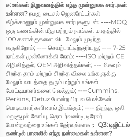
ச: உங்கள் நிறுவனத்தில் எந்த முன்னுலக சார்புகள் 
உள்ளன? 
நமது டைசல் ஜெனரேட்டர்கள் 
கீழ்க்காணும் முன்னுலக சார்புகளுடன்: 
----
MOQ 
ஒரு கணக்கின் மீது மற்றும் நாங்கள் மாதத்தில் 
100 கணக்குகளை விட மேலும் முடிந்து 
வருகிறோம்; 
---- 
செயற்பாட்டிற்குரியது; 
---- 
7-25 
நாட்கள் முன்னோக்கி நேரம்; 
----
ISO மற்றும் CE 
அறிவித்தல்; OEM அறிவித்தல்கள்; 
--- 
மிகவும் 
சிறந்த தரம் மற்றும் சிறந்த விலை உங்களுக்கு 
மேலும் லாபத்தை தரும் மற்றும் உங்கள் 
போட்டியாளர்களை வெல்லும்; 
----
Cummins, 
Perkins, Detuz போன்ற பிரபல மெக்கேன் 
பொடியாளர்களினால் இயங்கும்; 
---- 
திறந்த, ஒலி 
மறுசூழல் கோப்பு, தொடர்வண்டி, டிரேலர் 
போன்றவற்றை உங்கள் தேர்வுக்காக； 
Q3: டிஜிட்டல் 
கண்டில் பானலில் எந்த நன்மைகள் உள்ளன? 