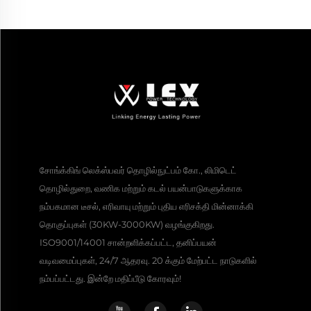
சோங்க்கிங் லெக்ஸ்பவர் தொழில்நுட்பம் கோ., லிமிடெட்
தொழில்துறை, வணிக மற்றும் கடல் பயன்பாடுகளுக்காக
நம்பகமான டீசல், எரிவாயு மற்றும் புதிய எரிசக்தி மின்னாக்கி
தொகுப்புகள் (30KW-3000KW) வழங்குகிறது.
ISO9001/14001 சான்றளிக்கப்பட்ட, தனிப்பயன்
வடிவமைப்புகள், 24/7 ஆதரவு. 20 க்கும் மேற்பட்ட நாடுகளில்
நம்பப்பட்டது. இன்றே மதிப்பீடு கோரவும்!