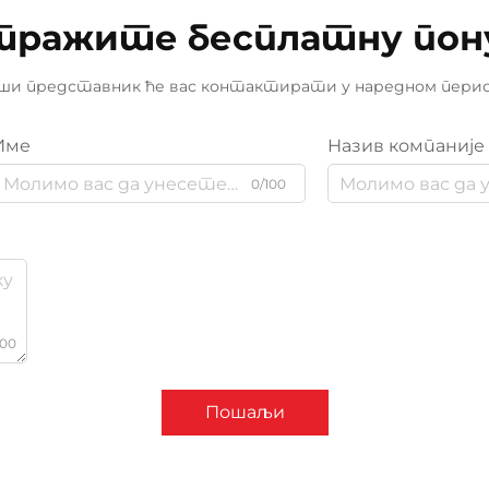
тражите бесплатну пон
ши представник ће вас контактирати у наредном перио
Име
Назив компаније
0/100
000
Пошаљи