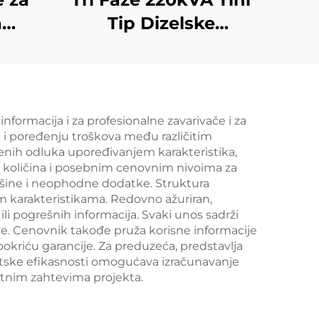
a
Tip Dizelske
rvne
Generatorske
ke
Skupine 200kw od
00KW
Cummins
VA
formacija i za profesionalne zavarivače i za
i poređenju troškova među različitim
or
nih odluka upoređivanjem karakteristika,
ih količina i posebnim cenovnim nivoima za
ašine i neophodne dodatke. Struktura
karakteristikama. Redovno ažuriran,
li pogrešnih informacija. Svaki unos sadrži
e. Cenovnik takođe pruža korisne informacije
okriću garancije. Za preduzeća, predstavlja
rgetske efikasnosti omogućava izračunavanje
etnim zahtevima projekta.