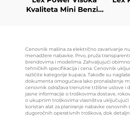
Kvaliteta Mini Benzin
Vodeni Pumpa Za
R
Poljoprivrednu
P
Upotrebu
Vi
Ben
Cenovnik mašina za električno zavarivanje nud
menadžere nabavke. Prvo, pruža transparentn
brendovima i modelima. Zahvaljujući obimno
tehničkih specifikacija i cena. Cenovnik ukl
različite kategorije kupaca. Takođe su nagl
dokumenta omogućava lako pronalaženje maši
cenovnik odražava trenutne tržišne uslove i d
jasne informacije o troškovima dostave, rok
o ukupnim troškovima vlasništva uključujući p
koristan alat za planiranje nabavke osnovnih 
dugoročnih operativnih troškova, dok detalj