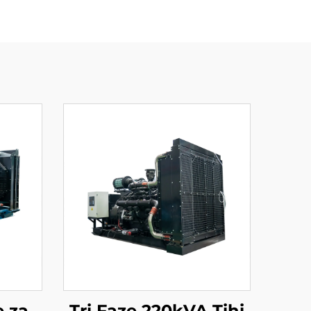
e za
Tri Faze 220kVA Tihi