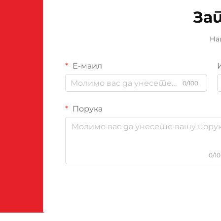
За
На
Е-маил
0/100
Порука
0/1