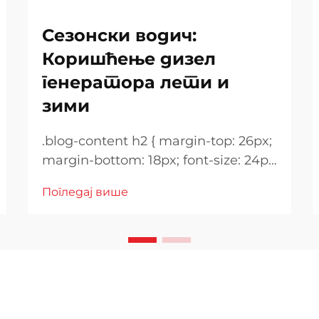
Сезонски водич:
Коришћење дизел
генератора лети и
зими
.blog-content h2 { margin-top: 26px;
margin-bottom: 18px; font-size: 24px
!important; font-weight: 600; line-
Погледај више
height: normal; } .blog-content h3 {
margin-top: 26px; margin-bottom:
18px; font-size: 20px !important;
font-w...