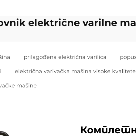
vnik električne varilne m
šina
prilagođena električna varilica
popus
i
električna varivačka mašina visoke kvalitete
rivačke mašine
Комплетн