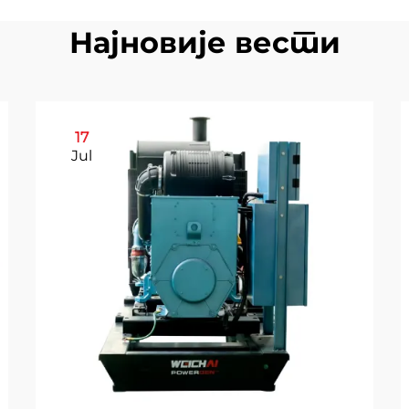
Најновије вести
17
Jul