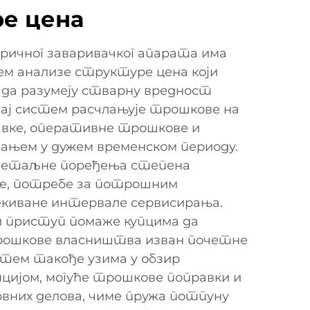
е цена
ричног заваривачког апарата има
м анализе структуре цена који
 да разумеју стварну вредност
вај систем расчлањује трошкове на
авке, оперативне трошкове и
ањем у дужем временском периоду.
 детаљне поређења степена
е, потребе за потрошним
екиване интервале сервисирања.
и приступ помаже купцима да
трошкове власништва изван почетне
стем такође узима у обзир
цијом, могуће трошкове поправки и
вних делова, чиме пружа потпуну