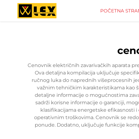
POČETNA STRA
ceno
Cenovnik električnih zavarivačkih aparata pr
Ova detaljna kompilacija uključuje specifi
ručnog luka do naprednih višeprocesnih je
važnim tehničkim karakteristikama kao št
detaljne informacije o mogućnostima zava
sadrži korisne informacije o garanciji,
klasifikacijama energetske efikasnosti
operativnim troškovima. Cenovnik se redo
ponude. Dodatno, uključuje funkcije komp