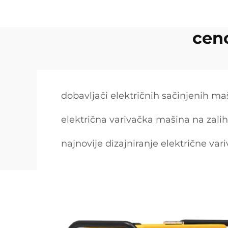
ceno
dobavljači električnih sačinjenih ma
električna varivačka mašina na zalih
najnovije dizajniranje električne va