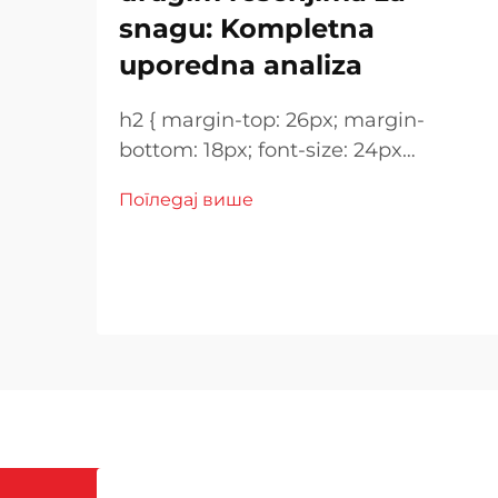
snagu: Kompletna
uporedna analiza
h2 { margin-top: 26px; margin-
bottom: 18px; font-size: 24px
!important; font-weight: 600; line-
Погледај више
height: normal; } h3 { margin-top:
26px; margin-bottom: 18px; font-
size: 20px !important; font-weight:
600; line-height: ...}