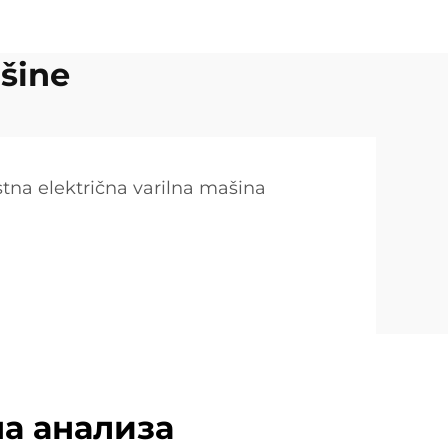
ašine
tna električna varilna mašina
а анализа