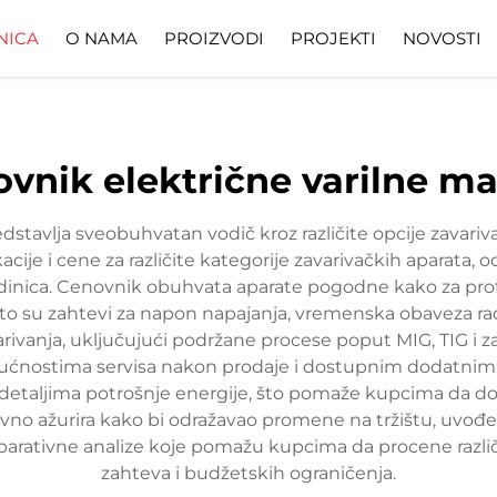
NICA
O NAMA
PROIZVODI
PROJEKTI
NOVOSTI
vnik električne varilne m
edstavlja sveobuhvatan vodič kroz različite opcije zava
kacije i cene za različite kategorije zavarivačkih aparata
dinica. Cenovnik obuhvata aparate pogodne kako za prof
o su zahtevi za napon napajanja, vremenska obaveza rada 
rivanja, uključujući podržane procese poput MIG, TIG i
 mogućnostima servisa nakon prodaje i dostupnim dodatn
 i detaljima potrošnje energije, što pomaže kupcima da
vno ažurira kako bi odražavao promene na tržištu, uvođ
arativne analize koje pomažu kupcima da procene različ
zahteva i budžetskih ograničenja.