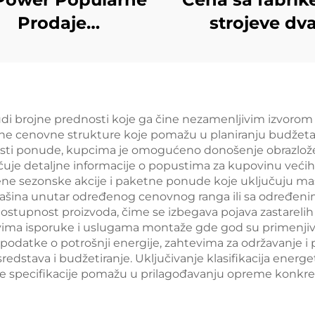
Prodaje
strojeve dv
uke/Električno
generacije reze
okretanje 7kw
opreme veli
soka Kvaliteta
kapaciteta 10
zin Frekventni
1100KW 1250K
i brojne prednosti koje ga čine nezamenljivim izvorom in
e cenovne strukture koje pomažu u planiranju budžeta 
Svarni Aparat
dizel generat
sti ponude, kupcima je omogućeno donošenje obrazlože
jučuje detaljne informacije o popustima za kupovinu već
ašene sezonske akcije i paketne ponude koje uključuju m
na unutar određenog cenovnog ranga ili sa određenim 
ostupnost proizvoda, čime se izbegava pojava zastarelih i
ovima isporuke i uslugama montaže gde god su primenjiv
odatke o potrošnji energije, zahtevima za održavanje i p
sredstava i budžetiranje. Uključivanje klasifikacija ene
ne specifikacije pomažu u prilagođavanju opreme konkr