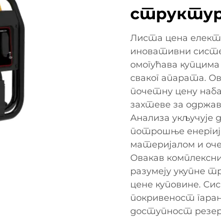
структур
Листа цена елект
иновативни систе
омогућава купцима
сваког апарата. О
почетну цену наб
захтеве за одржав
Анализа укључује
потрошње енергиј
материјалом и оч
Овакав комплексн
разумеју укупне 
цене куповине. Си
покривеност гаран
доступност резер