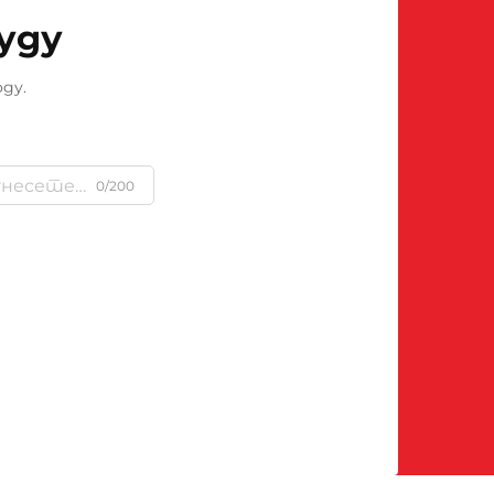
уду
ду.
0/200