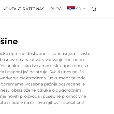
SR
KONTAKTIRAJTE NAS
BLOG
ašine
rivačke opreme dostupne na današnjem tržištu.
, od osnovnih aparat za zavarivanje metodom
esionalnu tako i za amatersku upotrebu, sa
i rasponi jačine struje. Svaki unos pruža
 zavarivanja elektrodama. Dokument takođe
im opremama. Posebna pažnja posvećena je
 donesu obrazložene odluke o dugoročnim
enje novih proizvoda i posebne promotivne
ite modele na osnovu njihovih specifičnih