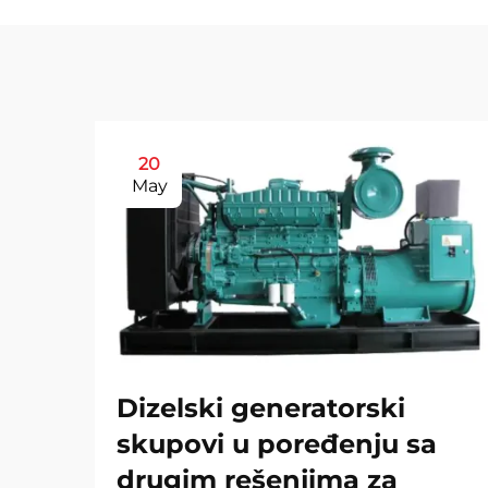
20
May
Dizelski generatorski
skupovi u poređenju sa
drugim rešenjima za