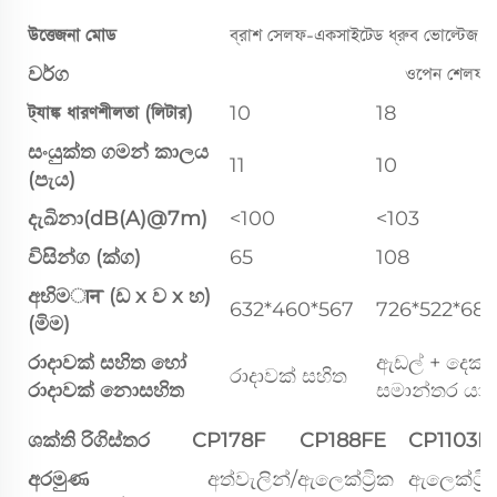
উত্তেজনা মোড
ব্রাশ সেলফ-একসাইটেড ধ্রুব ভোল্টেজ
වර්ග
ওপেন শেলফ
ট্যাঙ্ক ধারণশীলতা (লিটার)
10
18
සංයුක්ත ගමන් කාලය
11
10
(පැය)
දැඛිනා(dB(A)@7m)
<100
<103
විසින්ග (ක්ග)
65
108
අභිමान (ඩ x ව x හ)
632*460*567
726*522*685
(මිම)
රාදාවක් සහිත හෝ
ඇඩල් + දෙක 
රාදාවක් සහිත
රාදාවක් නොසහිත
සමාන්තර යාන
ශක්ති රිගිස්තර
CP178F
CP188FE
CP1103F
අරමුණ
අත්වැලින්/ඇලෙක්ට්‍රික
ඇලෙක්ට්‍රි