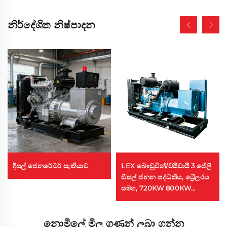
නිර්දේශිත නිෂ්පාදන
දීසල් ජෙනරේටර් සැකියාව
LEX බෞඩූවින්/වයිචායි 3 පේලි
ඩීසල් ජනන පද්ධතිය, ට්‍රේලරය
සමග, 720KW 800KW
900KVA ඩීසල් ජනන පද්ධතිය
නොමිලේ මිල ගණන් ලබා ගන්න