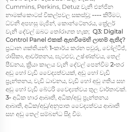
Cummins, Perkins, Detuz වැනි එන්ජින 
නාමක්කොටස් විකල්පවල සකස්වූ; 
---- 
කිරීමට, 
ධ්වනි අපහසු මැජින්, කොන්ටේනරය, ත්‍රේලර් 
වැනි දේවල් ඔබට තෝරාගත හැක;  
Q3: Digital 
Control Panel එකක් ඇඟවීමෙහි ලාභම් ඇතිද? 
ප්‍රධාන ශක්තියන්: 
1-
කාර්ය කරන පවුරු, වෝල්ටීජ්, 
රාසිකා, ආවර්තනය, ඝැටළුව, උෂ්ණත්වය, තෙල් 
පීඩනය, ක්‍රියා කාලය වැනි දේවල් පෙන්වීම 
2-
තර 
අඩු හෝ වැඩි වෛද්‍යත්වයක්, අඩු හෝ වැඩි 
ප්‍රෑන්තනය, වැඩි ධාවනය, වැඩි හෝ අඩු ගතිය සහ 
අඩු හෝ වැඩි බේටරි වෛද්‍යත්වය තුල වාර්තාවක්. 
3- 
අධික භාර ආබෘති, අධික/අඩු ප්‍රෑන්තනය 
ආබෘති, අධික/අඩු/අනුපාත වෛද්‍යත්වය ආබෘති 
සහ අඩු තෙල් සම්බන්ධ සිදු වීම. 