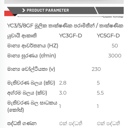
YC3/5/8GF මූලික තාක්ෂණික පරාමිතීන් / තාක්ෂණික ප්‍ර
යුචායි ආකෘති
YC3GF-D
YC5GF-D
මාන්‍ය ආවර්තනය (HZ)
50
මාන්‍ය ඝුරණය (r/min)
3000
මාන්‍ය වෝල්ටීයතා (v)
230
මැතිවරණ බලය (ක්ව)
2.8
5
අග්රම බලය (ක්ව)
3.0
5.5
මැතිවරණ බල සාධකය
1
1
(කෝස්)
පද්ධති ගණන
එක් පද්ධති
එක් පද්ධති