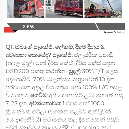
Q1: ඔබගේ පැකේජ්, ලේකම්, දීමේ දිනය & 
අවශ්‍යතා කෙසේද? පැකේජ්: 
ප්ලැස්ටික පොඩි 
(අදාල මුදල්) හෝ දීර්ඝ කේස් (දීර්ඝ කේස් සඳහා 
USD200 එකතු කරන්න) 
මුදල්: 
30% T/T ලෙස 
දෙපොසිට්, 70% බාලන්සය යාත්‍රාවෙන් 10 දින 
පූර්වයෙන් අදාල විය යුතුය. හෝ 100% L/C අදාල 
විය යුතුය. 
ගෙවීම: 
අපි දෙපොසිට් ලබා ගත්තේ පසු 
7-25 දින. 
අවශ්යතාවය: 
1 වසර හෝ 1000 
ක්‍රියාත්මක වේලා (එකෙන් පළමුව ඇතිවූවක් 
යොදාගැනීමයි) ස්ථාපනය කල දිනෙකෙන් පසුව. 
අවශ්යතාවයේ කාලයෙහිදී, Cummins හෝ 