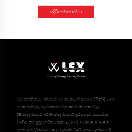
ඉදිරිපත් කරන්න
චොන්ග්කින් ලෙක්ස්පවර් ටෙක්නොලජි සමාගම විසින් දී යාමේ
ජනක කට්ටල, ගෑස් සහ නව බලශක්ති ජනක කට්ටල
(30කිලෝවොට්-3000කිලෝවොට්) දැරිය හැකි ව්‍යාපාරික,
වාණිජ සහ මුහුදු භාවිතය සඳහා ලබා දේ. ISO9001/14001
සහිත, අභිරුචිකරණය කළ සැලසුම්, 24/7 සහය. ලෝකයේ දී