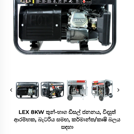
LEX 8KW තුන්-භාග ඩීසල් ජනනය, විද්‍යුත්
ආරම්භක, බැටරිය සමඟ, කර්මාන්ත/කෘෂි බලය
සඳහා