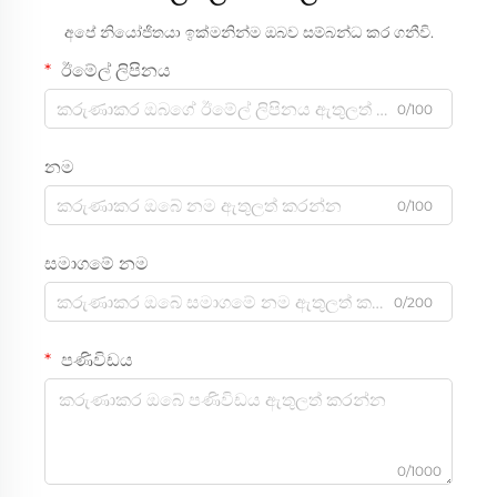
අපේ නියෝජිතයා ඉක්මනින්ම ඔබව සම්බන්ධ කර ගනීවි.
ඊමේල් ලිපිනය
0/100
නම
0/100
සමාගමේ නම
0/200
පණිවිඩය
0/1000