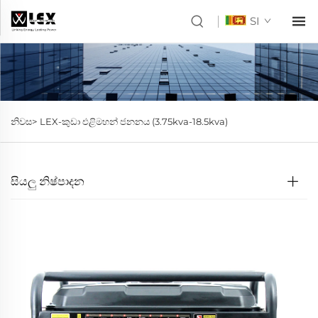
SI
නිවස>
LEX-කුඩා එළිමහන් ජනනය (3.75kva-18.5kva)
සියලු නිෂ්පාදන