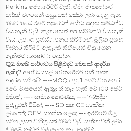
Perkins ජෙනරේටර් වැනි, ඒවා ජාත්‍යන්තර 
මාර්ක් වශයෙන් පසුවෙන් සේවා ලබා දෙනු ඇත. 
ඔබට ඔබේ රටේ පසුවෙන් සේවා සඳහා සම්බන්ධ 
විය හැකි වැයි, නැතහොත් අප සම්බන්ධ විය හැකි 
වැයි. උපාංග ප්‍රතිස්ථාපනය කිරීම්හේ, මූලික ප්‍රශ්න 
විස්තර කිරීමට ඇතුළත් කිහිපයක් චිත්‍ර ගෙන 
ගැනීමට අzoekා දෙන්න. 
Q2: ඔබේ පාර්ශවය පිළිබඳව වෙනත් ආදර්ශ 
ඇතිද? 
අපේ ඩයසල් ජෙනරේටර් එක් පහත 
ආදර්ශ සහිතයි: 
----
MOQ යනු 1 සේට් වන අතර 
අපට මාසයෙන් ඇතුළත් කළ හැකි වේ 100 සේට් 
වඩාත්; 
---- 
සාමාන්‍යකරණය; 
---- 
7-25දින 
පුරුදුවක් විසින්; 
----
ISO සහ CE සහතික 
ලබාගත්; OEM සහතික ලෙස; 
--- 
ඉරට්ටේ මිල 
සමග උසස් චාරිත්‍රයක් ඔබට වැඩි ඝන්තාවක් ලබා 
දී ඔබේ තැරීන් වැඩියෙන් කළ හැකියි; 
----