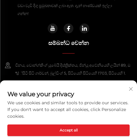
වඩා වැඩි දිගු ප්‍රමුඛතාවක් ලබා ඇත. දැන් භාණ්ඩයක් ඉල්ලා
ගන්න!
සම්බන්ධ වෙන්න
චීනය, චොන්ග්කිංග් යුබේයි දිස්ත්‍රික්තය, ජින්යු අවේනියෙහි ලයින් 89, ඔ
텀්සිටි සිටි ගාර්ඩන්, බුල්ඩිංග් 5, සිටියෙහි සිටියෙහි 1703, සිටියෙහි 1.
+86-13108925588
We value your privacy
[email protected]
We use cookies and similar tools to provide our services.
If you don't want to accept all cookies, click Personalize
cookies.
Copyright © 2026 ච�ොන්ග් භින් ලෙක්ස්පවර් ටෙක්නොල්ජි සමාගම් සී. ඩී.
ලිමිටඩ්. සියලුම අයිතිවාසිකම් ඇත.
රහස්‍යතා ප්‍රතිපත්ති
Accept all