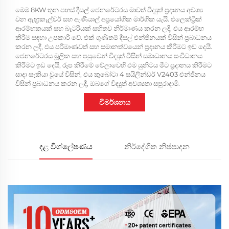
මෙම 8KW තුන පහස් දීසල් ජෙනරේටරය මාවත් විද්‍යුත් ප්‍රදානය අවශ්‍ය
වන ඇඟ්‍රකැල්චර් සහ ඇණියාල් අප්‍රයෝගික මාර්ගික යැයි. එලෙක්ට්‍රික්
ආරම්භකයක් සහ බැටරියක් සහිතව නිර්මාණය කරන ලදී, එය ආරම්භ
කිරීම සඳහා උපකාරී වේ. එක් ගුණිතම් දීසල් එන්ජිනයක් විසින් ප්‍රබාධනය
කරන ලදී, එය පරිමාණවත් සහ සමානත්වයෙන් ප්‍රදානය කිරීමට ඉඩ දෙයි.
ජෙනරේටරය මූලික සහ පසුවෙන් විද්‍යුත් විසින් සමාධානය සංවිධානය
කිරීමට ඉඩ දෙයි, රූප කිරීමේ වේලාවෙහි එම යුනිටය මීට ප්‍රදානය කිරීමට
සාදා සැකියා වූයේ විසින්, එය කුබෝටා 4 සයිලින්ඩර් V2403 එන්ජිනය
විසින් ප්‍රබාධනය කරන ලදී, ඔබගේ විද්‍යුත් අවශ්‍යතා සපුරාදාමි.
විමර්ශනය
දළ විශ්ලේෂණය
නිර්දේශිත නිෂ්පාදන