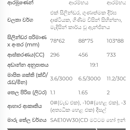
ආරමුණෙන්
ආරම්භය
ආරම්භය
එක් සිලින්ඩර, ගුණාත්මක දීර්ඝ
චලතා වර්ග
දෘෂ්ටියක, ගිණිම විසින් සිහින්නා,
මැදිසින් කාර්ය වූ ඇන්ජිනය
සිලින්ඩර පරිමාණ
78*62
88*75
103*88
x අංතර
(mm)
ආස්කරණය(CC)
296
456
733
අඩාන්න අනුපාතය
19:1
මාපිත ශක්ති (ක්වී/
3.6/3000
6.5/3000
11.2/3000
රැඩ/මින)
තෙල පිරිස (ලිටර)
1.1
1.65
2
0#(වැඩ එක), -10#(හෙළ එක), -35
ආහාර ආකෘතිය
(අත්‍යධික හෙළ එක) දීසල්
මාරු තේල වර්ගය
SAE10W30(CD මට්ටම හෝ ඉන්න