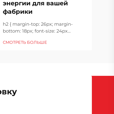
энергии для вашей
marg
фабрики
!imp
СМО
heig
h2 { margin-top: 26px; margin-
mar
bottom: 18px; font-size: 24px
18px
!important; font-weight: 600; line-
font
СМОТРЕТЬ БОЛЬШЕ
height: normal; } h3 { margin-top:
26px; margin-bottom: 18px; font-
size: 20px !important; font-weight:
600; line-height: ...}
овку