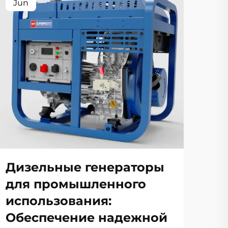
Jun
Ju
Ди
дл
се
Дизельные генераторы
те
для промышленного
пр
использования:
Обеспечение надежной
.blo