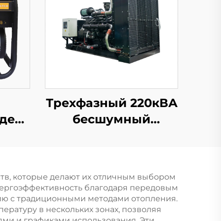
Трехфазный 220кВА
дель
бесшумный
дизельный
ого
генератор
т
мощностью 200 кВт
тв, которые делают их отличным выбором
енного
от Cummins
нергоэффективность благодаря передовым
о
нию с традиционными методами отопления.
ратуру в нескольких зонах, позволяя
о
ми и графиками использования. Эти