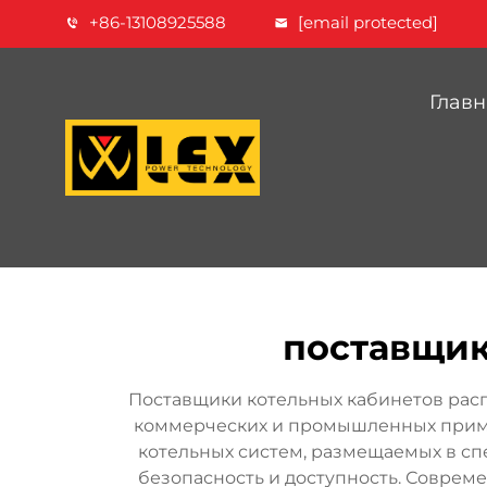
+86-13108925588
[email protected]
Главн
поставщик
Поставщики котельных кабинетов ра
коммерческих и промышленных приме
котельных систем, размещаемых в сп
безопасность и доступность. Совре