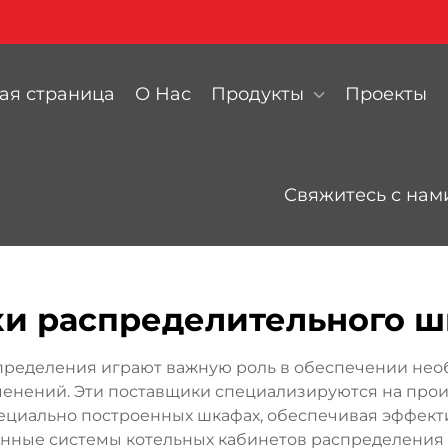
ая страница
О Нас
Продукты
Проекты
Свяжитесь с нам
и распределительного ш
спределения играют важную роль в обеспечении не
нений. Эти поставщики специализируются на прои
ециально построенных шкафах, обеспечивая эффект
менные системы котельных кабинетов распределен