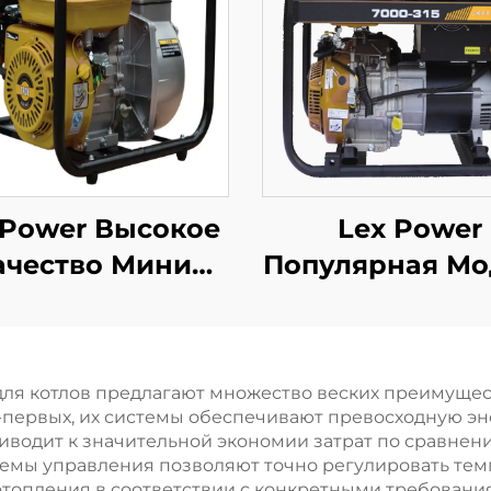
 Power Высокое
Lex Power
ачество Мини
Популярная Мо
Бензиновый
Ручного/
яной Насос Для
Электрическ
Сельского
Запуска 7кв
ля котлов предлагают множество веских преимущес
Хозяйства И
Высококачеств
-первых, их системы обеспечивают превосходную э
Орошения
Бензиновог
риводит к значительной экономии затрат по сравне
мы управления позволяют точно регулировать темпе
Сварочног
топления в соответствии с конкретными требования