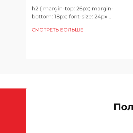
h2 { margin-top: 26px; margin-
bottom: 18px; font-size: 24px
!important; font-weight: 600; line-
СМОТРЕТЬ БОЛЬШЕ
height: normal; } h3 { margin-top:
26px; margin-bottom: 18px; font-
size: 20px !important; font-weight:
600; line-height: ...}
Пол