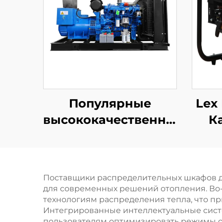
Популярные
Lex
высококачественные
К
мобильные
дизельные
Вод
генераторы Lex
Поставщики распределительных шкафов д
Power 1/3 фазы
для современных решений отопления. Во
технологиям распределения тепла, что п
Интегрированные интеллектуальные систе
пользователям оптимизировать режимы о