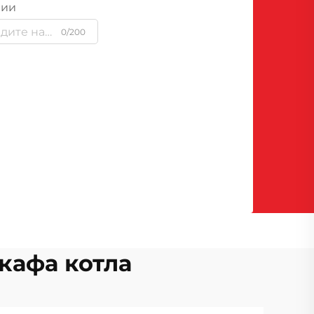
нии
0/200
кафа котла