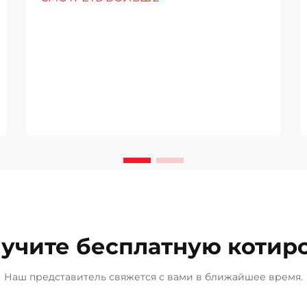
height: normal; } h3 { margin-top:
26px; margin-bottom: 18px; font-
size: 20px !important; font-weight:
600; line-height: ...}
учите бесплатную котир
Наш представитель свяжется с вами в ближайшее время.