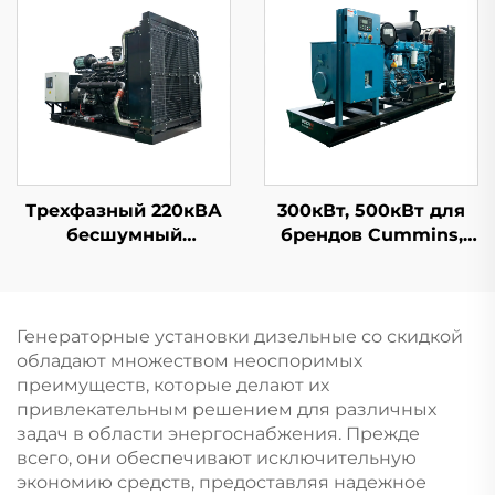
Орошения
Орошения
Трехфазный 220кВА
300кВт, 500кВт для
бесшумный
брендов Cummins,
дизельный генератор
Pekins, Weichai -
мощностью 200 кВт
сверхтихие
от Cummins
бензиновые и
дизельные
Генераторные установки дизельные со скидкой
электростанции
обладают множеством неоспоримых
преимуществ, которые делают их
привлекательным решением для различных
задач в области энергоснабжения. Прежде
всего, они обеспечивают исключительную
экономию средств, предоставляя надежное