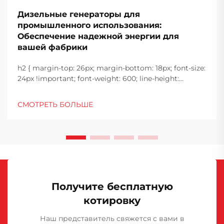
Дизельные генераторы для
промышленного использования:
Обеспечение надежной энергии для
вашей фабрики
h2 { margin-top: 26px; margin-bottom: 18px; font-size:
24px !important; font-weight: 600; line-height:
normal; } h3 { margin-top: 26px; margin-bottom: 18px;
font-size: 20px !important; font-weight: 600; line-
СМОТРЕТЬ БОЛЬШЕ
height: ...}
Получите бесплатную
котировку
Наш представитель свяжется с вами в