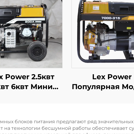
x Power 2.5квт
Lex Power
квт 6квт Мини
Популярная Мо
Бензиновый
Ручного/
Генератор
Электрическ
Переносной
Запуска 7кв
мных блоков питания предлагают ряд значительных 
рочный Аппарат
Высококачеств
ент на технологии бесшумной работы обеспечивает 