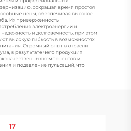
о
Генератор
систем и профессиональных
одернизацию, сокращая время простоя
о
пособные цены, обеспечивая высокое
тоты
ба. Их приверженность
 потребление электроэнергии и
надежность и долговечность, при этом
ют высокую гибкость в возможностях
 питания. Огромный опыт в отрасли
ма, в результате чего продукция
сококачественных компонентов и
ния и подавление пульсаций, что
17
2