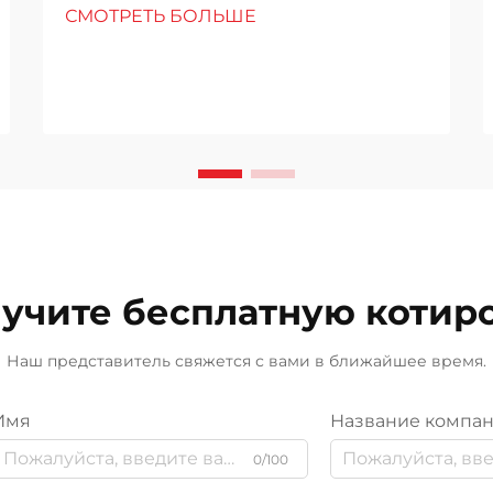
СМОТРЕТЬ БОЛЬШЕ
height: normal; } h3 { margin-top:
26px; margin-bottom: 18px; font-
size: 20px !important; font-weight:
600; line-height: ...}
учите бесплатную котир
Наш представитель свяжется с вами в ближайшее время.
Имя
Название компа
0/100