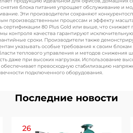
окого Качества
Бензиновог
делает продукцию идеальной для офисов, домашних 
 снятия блока питания упрощает обслуживание и м
Сварочног
живание. Эти производители сохраняют конкурентос
Аппарата Час
ным производственным процессам и эффекту масшта
 сертификации 80 Plus Gold или выше, что снижает
емы контроля качества гарантируют исключительную 
антийные сроки. Производители также демонстриру
ентам указывать особые требования к своим блокам
ласти теплового управления и методов снижения шу
ть даже при высоких нагрузках. Использование вы
 обеспечивает превосходную стабилизацию напряже
овечности подключенного оборудования.
Последние новости
26