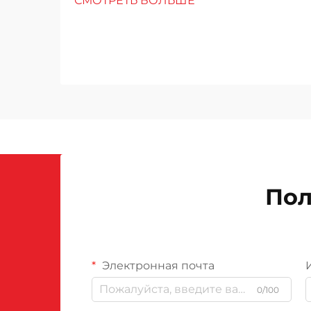
СМОТРЕТЬ БОЛЬШЕ
height: normal; } h3 { margin-top:
26px; margin-bottom: 18px; font-
size: 20px !important; font-weight:
600; line-height: ...}
Пол
Электронная почта
0/100