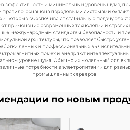
их эффективность и минимальный уровень шума, при
ак правило, оснащена передовыми системами охлаж
й, которые обеспечивают стабильную подачу электр
т применение современных технологий и строгих ме
ющие международным стандартам безопасности и т
одульной архитектуры, что позволяет быстро устана
работки данных и профессиональных вычислительны
ектромагнитных помех и внедряют интеллектуальн
льном уровне шума. Обычно их модельный ряд вклю
 различные потребности в электропитании для разн
промышленных серверов.
мендации по новым прод