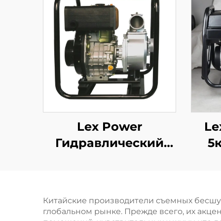
Lex Power
Le
Гидравлический
5
Сельскохозяйственный
Насос Большого
Потока Высокого
Китайские производители съемных бесшу
Давления Цена
Сва
глобальном рынке. Прежде всего, их акц