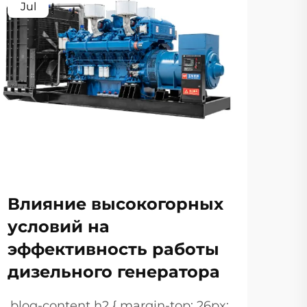
Jul
Au
Влияние высокогорных
Вы
условий на
ди
эффективность работы
дл
дизельного генератора
вы
.blog-content h2 { margin-top: 26px;