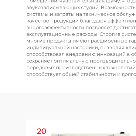
Списка
Выс
помещений, чувствительных к шуму, что 
звукозаписывающих студий. Возможность
системы и затраты на техническое обслу
качество продукции благодаря эффектив
энергоэффективности позволяет достигать
эксплуатационные расходы. Строгие сист
многие продукты имеют расширенные гар
индивидуальной настройки, позволяя кли
способствовал внедрению инноваций в об
сохраняет оптимальную производительнос
передовых производственных технологий
способствует общей стабильности и долг
20