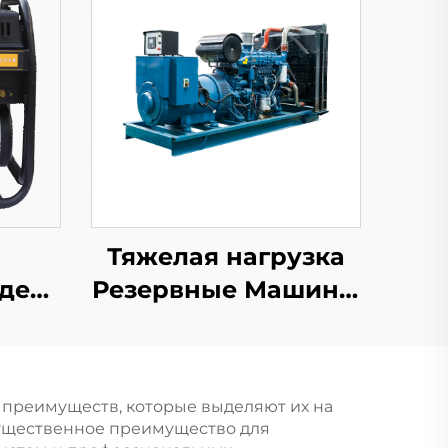
Тяжелая нагрузка
дель
Резервные Машины
Второго Поколения
ого
Заводская Цена
т
1000КВт 1100КВт
преимуществ, которые выделяют их на
енного
1250КВА Дизельный
существенное преимущество для