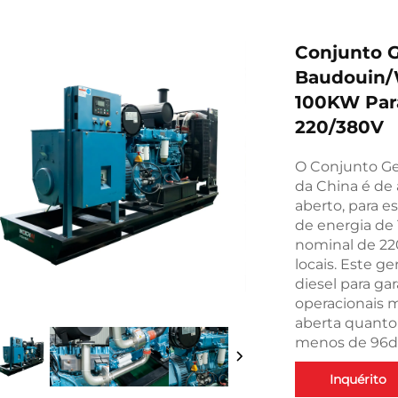
Conjunto G
Baudouin/
100KW Para
220/380V
O Conjunto Ge
da China é de a
aberto, para e
de energia de 1
nominal de 220
locais. Este g
diesel para g
operacionais m
aberta quanto 
menos de 96d
Inquérito