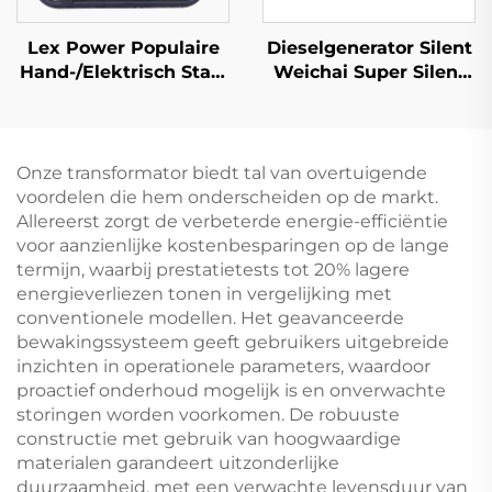
Lex Power Populaire
Dieselgenerator Silent
Hand-/Elektrisch Start
Weichai Super Silent
7kw Hoog Kwaliteit
1000kw 1100kw
Benzine Frequentie
1250KVA trailer mobiel
Weldmachine
stille
dieselgeneratorenset
Onze transformator biedt tal van overtuigende
voordelen die hem onderscheiden op de markt.
Allereerst zorgt de verbeterde energie-efficiëntie
voor aanzienlijke kostenbesparingen op de lange
termijn, waarbij prestatietests tot 20% lagere
energieverliezen tonen in vergelijking met
conventionele modellen. Het geavanceerde
bewakingssysteem geeft gebruikers uitgebreide
inzichten in operationele parameters, waardoor
proactief onderhoud mogelijk is en onverwachte
storingen worden voorkomen. De robuuste
constructie met gebruik van hoogwaardige
materialen garandeert uitzonderlijke
duurzaamheid, met een verwachte levensduur van