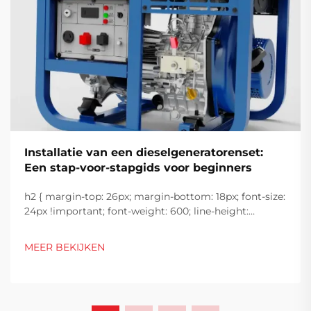
Installatie van een dieselgeneratorenset:
Een stap-voor-stapgids voor beginners
h2 { margin-top: 26px; margin-bottom: 18px; font-size:
24px !important; font-weight: 600; line-height:
normal; } h3 { margin-top: 26px; margin-bottom: 18px;
font-size: 20px !important; font-weight: 600; line-
MEER BEKIJKEN
height: ...}