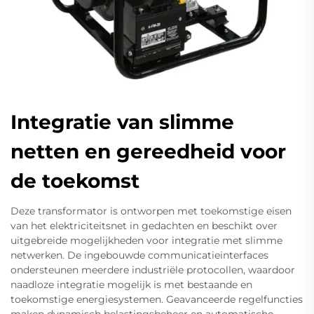
Integratie van slimme
netten en gereedheid voor
de toekomst
Deze transformator is ontworpen met toekomstige eisen
van het elektriciteitsnet in gedachten en beschikt over
uitgebreide mogelijkheden voor integratie met slimme
netwerken. De ingebouwde communicatieinterfaces
ondersteunen meerdere industriële protocollen, waardoor
naadloze integratie mogelijk is met bestaande en
toekomstige energiesystemen. Geavanceerde regelfuncties
maken dynamisch belastingsbeheer en automatische