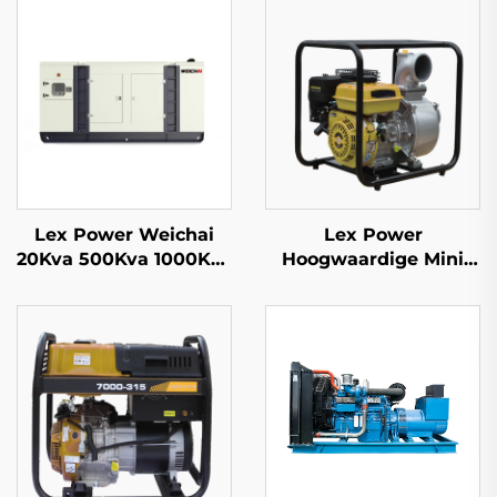
Lex Power Weichai
Lex Power
20Kva 500Kva 1000Kva
Hoogwaardige Mini
1500Kva Mobiele
Benzine Waterpomp
Diesel Generator Set
voor Landbouw
Ex-Factory Prijs
Gebruikt voor
Bewatering