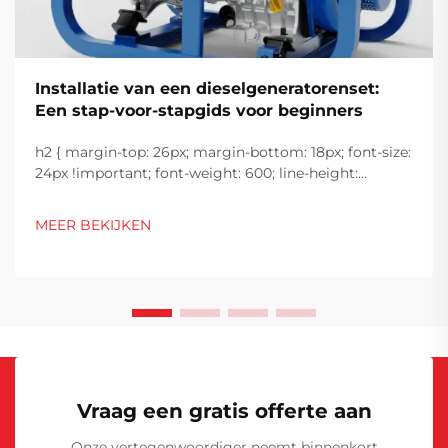
Installatie van een dieselgeneratorenset:
Een stap-voor-stapgids voor beginners
h2 { margin-top: 26px; margin-bottom: 18px; font-size:
24px !important; font-weight: 600; line-height:
normal; } h3 { margin-top: 26px; margin-bottom: 18px;
font-size: 20px !important; font-weight: 600; line-
MEER BEKIJKEN
height: ...}
Vraag een gratis offerte aan
Onze vertegenwoordiger neemt binnenkort