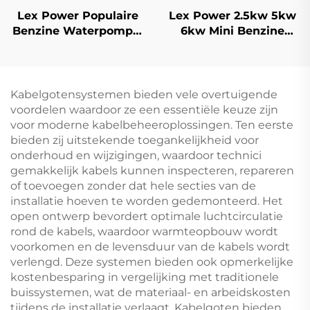
Lex Power Populaire
Lex Power 2.5kw 5kw
Benzine Waterpomp 2
6kw Mini Benzine
Inch 209cc
Generator Draagbaar
Motorgestuurd Voor
Weldmachine Hoog
Thuislandbouw
Kwaliteit
Kabelgotensystemen bieden vele overtuigende
voordelen waardoor ze een essentiële keuze zijn
voor moderne kabelbeheeroplossingen. Ten eerste
bieden zij uitstekende toegankelijkheid voor
onderhoud en wijzigingen, waardoor technici
gemakkelijk kabels kunnen inspecteren, repareren
of toevoegen zonder dat hele secties van de
installatie hoeven te worden gedemonteerd. Het
open ontwerp bevordert optimale luchtcirculatie
rond de kabels, waardoor warmteopbouw wordt
voorkomen en de levensduur van de kabels wordt
verlengd. Deze systemen bieden ook opmerkelijke
kostenbesparing in vergelijking met traditionele
buissystemen, wat de materiaal- en arbeidskosten
tijdens de installatie verlaagt. Kabelgoten bieden