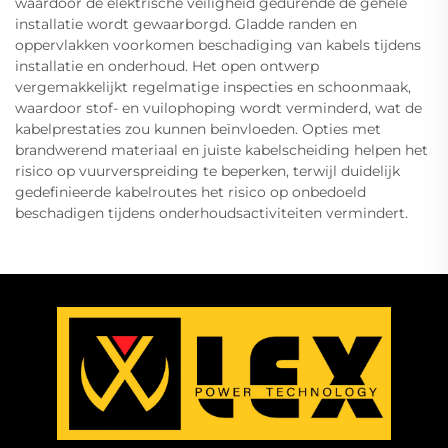
waardoor de elektrische veiligheid gedurende de gehele
installatie wordt gewaarborgd. Gladde randen en
oppervlakken voorkomen beschadiging van kabels tijdens
installatie en onderhoud. Het open ontwerp
vergemakkelijkt regelmatige inspecties en schoonmaak,
waardoor stof- en vuilophoping wordt verminderd, wat de
kabelprestaties zou kunnen beïnvloeden. Opties met
brandwerend materiaal en juiste kabelscheiding helpen het
risico op vuurverspreiding te beperken, terwijl duidelijk
gedefinieerde kabelroutes het risico op onbedoeld
beschadigen tijdens onderhoudsactiviteiten vermindert.