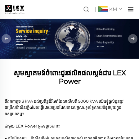
KM
សូមស្វាគមន៍ចំពោះជួរផលិតផលស្តង់ដារ LEX
Power
ពី​ឯកតាតូច​ 3 kVA ដល់​ប្រព័ន្ធដ៏រឹងមាំ​ដែល​លើស​ពី 5000 kVA យើងខ្ញុំផ្តល់ជូន​នូវ​
ជម្រើស​ម៉ាស៊ីនភ្លើង​ដែល​ធ្វើ​ដោយ​ប្រេង​ដែល​មាន​លក្ខណៈ​ទូលំទូលាយ​បំផុត​មួយ​ក្នុង​
ឧស្សាហកម្ម​។
ជាមួយ LEX Power អ្នកទទួលបាន៖
● តម្លៃ​ដ៏​អស្ចារ្យ—ម៉ាស៊ីនភ្លើង​ដែល​មាន​ប្រសិទ្ធភាព​ខ្ពស់ អាច​ទុក​ចិត្ត​បាន និង​មាន​តម្លៃ​ប្រកួត​