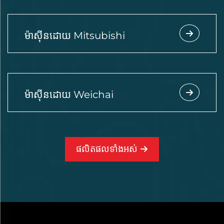
ម៉ាស៊ីនដោយ Mitsubishi
ម៉ាស៊ីនដោយ Weichai
ផលិតផលទាំងអស់