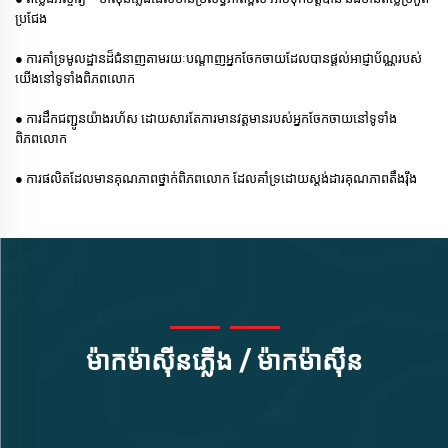
ប្រជែង
● ការគាំទ្រ​មូលដ្ឋាន​ដ៏​ជំនាញ​តាម​រយៈ​បណ្តាញ​អ្នក​ចែក​ចាយ​ដែល​បាន​ផ្តល់​អាជ្ញាប័ណ្ណ​របស់​
យើង​នៅ​ទូទាំង​ពិភពលោក
● ការ​ដឹក​ជញ្ជូន​យ៉ាង​រហ័ស ដោយ​សារ​តែ​ការ​មាន​វត្តមាន​របស់​អ្នក​ចែក​ចាយ​នៅ​ទូទាំង​
ពិភពលោក
● ការផលិត​ដែល​មាន​គុណភាព​ថ្នាក់​ពិភពលោក ដែល​គាំទ្រ​ដោយ​ស្តង់ដារ​គុណភាព​តឹងរ៉ឹង
ម៉ាក​ម៉ាស៊ីន​ភ្លើង / ម៉ាក​ម៉ាស៊ីន