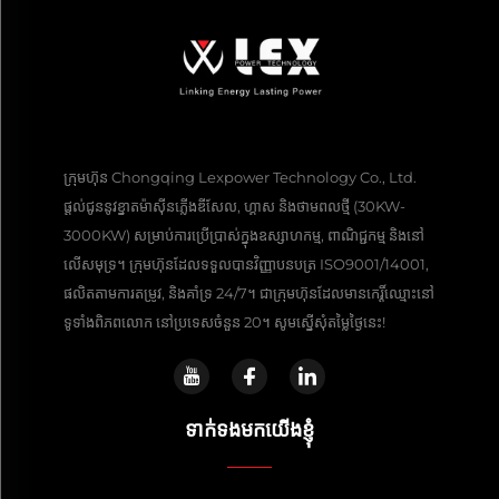
ក្រុមហ៊ុន Chongqing Lexpower Technology Co., Ltd.
ផ្តល់​ជូន​នូវ​ខ្នាត​ម៉ាស៊ីនភ្លើង​ឌីសែល, ហ្គាស និង​ថាមពល​ថ្មី (30KW-
3000KW) សម្រាប់​ការ​ប្រើ​ប្រាស់​ក្នុង​ឧស្សាហកម្ម, ពាណិជ្ជកម្ម និង​នៅ​
លើ​សមុទ្រ។ ក្រុមហ៊ុន​ដែល​ទទួល​បាន​វិញ្ញាបនបត្រ ISO9001/14001,
ផលិត​តាម​ការ​តម្រូវ, និង​គាំទ្រ 24/7។ ជាក្រុមហ៊ុន​ដែល​មាន​កេរ្តិ៍ឈ្មោះ​នៅ​
ទូទាំង​ពិភពលោក នៅ​ប្រទេស​ចំនួន​ 20។ សូម​ស្នើ​សុំ​តម្លៃ​ថ្ងៃ​នេះ!
ទាក់ទង​មក​យើងខ្ញុំ