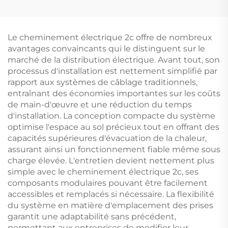
Manuel/Électrique
1000KW 1100KW
7kw Haute Qualité
1250KVA, machines de
Essence Fréquence
deuxième génération
Machine à Souder
à fonctionnement en
Le cheminement électrique 2c offre de nombreux
continu lourd
avantages convaincants qui le distinguent sur le
marché de la distribution électrique. Avant tout, son
processus d'installation est nettement simplifié par
rapport aux systèmes de câblage traditionnels,
entraînant des économies importantes sur les coûts
de main-d'œuvre et une réduction du temps
d'installation. La conception compacte du système
optimise l'espace au sol précieux tout en offrant des
capacités supérieures d'évacuation de la chaleur,
assurant ainsi un fonctionnement fiable même sous
charge élevée. L'entretien devient nettement plus
simple avec le cheminement électrique 2c, ses
composants modulaires pouvant être facilement
accessibles et remplacés si nécessaire. La flexibilité
du système en matière d'emplacement des prises
garantit une adaptabilité sans précédent,
permettant aux entreprises de modifier leur