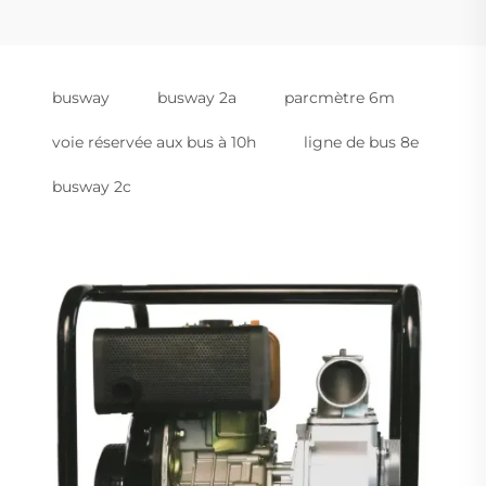
busway
busway 2a
parcmètre 6m
voie réservée aux bus à 10h
ligne de bus 8e
busway 2c