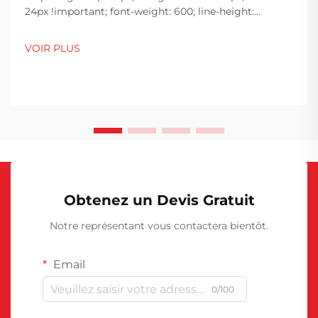
24px !important; font-weight: 600; line-height:
normal; } h3 { margin-top: 26px; margin-bottom: 18px;
font-size: 20px !important; font-weight: 600; line-
VOIR PLUS
height: ...}
Obtenez un Devis Gratuit
Notre représentant vous contactera bientôt.
Email
0/100