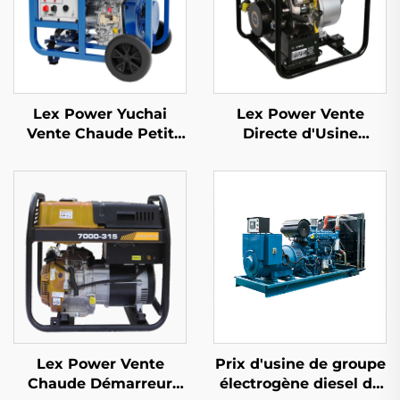
Lex Power Yuchai
Lex Power Vente
Vente Chaude Petit
Directe d'Usine
Générateur Mobile
Générateur Diesel Pas
Diesel 3kw 5kw 8kw
Cher Pompe à Eau
10kw 11kw
Propre 4 Pouces 418cc
Manuel/Automatique
Lex Power Vente
Prix d'usine de groupe
Chaude Démarreur
électrogène diesel de