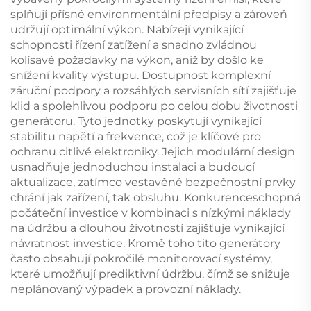
splňují přísné environmentální předpisy a zároveň
udržují optimální výkon. Nabízejí vynikající
schopnosti řízení zatížení a snadno zvládnou
kolísavé požadavky na výkon, aniž by došlo ke
snížení kvality výstupu. Dostupnost komplexní
záruční podpory a rozsáhlých servisních sítí zajišťuje
klid a spolehlivou podporu po celou dobu životnosti
generátoru. Tyto jednotky poskytují vynikající
stabilitu napětí a frekvence, což je klíčové pro
ochranu citlivé elektroniky. Jejich modulární design
usnadňuje jednoduchou instalaci a budoucí
aktualizace, zatímco vestavěné bezpečnostní prvky
chrání jak zařízení, tak obsluhu. Konkurenceschopná
počáteční investice v kombinaci s nízkými náklady
na údržbu a dlouhou životností zajišťuje vynikající
návratnost investice. Kromě toho tito generátory
často obsahují pokročilé monitorovací systémy,
které umožňují prediktivní údržbu, čímž se snižuje
neplánovaný výpadek a provozní náklady.