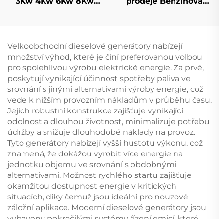
3Kw 4Kw 6Kw 8Kw
prodeje Benzínová
9Kw Benzinový
vodní pumpa 2 palce
generátor Silent
209cc Motorová
Mobile
pohonem Pro domácí
a zemědělské použití
Velkoobchodní dieselové generátory nabízejí
množství výhod, které je činí preferovanou volbou
pro spolehlivou výrobu elektrické energie. Za prvé,
poskytují vynikající účinnost spotřeby paliva ve
srovnání s jinými alternativami výroby energie, což
vede k nižším provozním nákladům v průběhu času.
Jejich robustní konstrukce zajišťuje vynikající
odolnost a dlouhou životnost, minimalizuje potřebu
údržby a snižuje dlouhodobé náklady na provoz.
Tyto generátory nabízejí vyšší hustotu výkonu, což
znamená, že dokážou vyrobit více energie na
jednotku objemu ve srovnání s obdobnými
alternativami. Možnost rychlého startu zajišťuje
okamžitou dostupnost energie v kritických
situacích, díky čemuž jsou ideální pro nouzové
záložní aplikace. Moderní dieselové generátory jsou
vybaveny pokročilými systémy řízení emisí, které