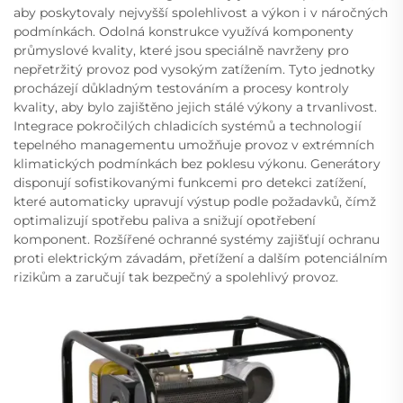
aby poskytovaly nejvyšší spolehlivost a výkon i v náročných
podmínkách. Odolná konstrukce využívá komponenty
průmyslové kvality, které jsou speciálně navrženy pro
nepřetržitý provoz pod vysokým zatížením. Tyto jednotky
procházejí důkladným testováním a procesy kontroly
kvality, aby bylo zajištěno jejich stálé výkony a trvanlivost.
Integrace pokročilých chladicích systémů a technologií
tepelného managementu umožňuje provoz v extrémních
klimatických podmínkách bez poklesu výkonu. Generátory
disponují sofistikovanými funkcemi pro detekci zatížení,
které automaticky upravují výstup podle požadavků, čímž
optimalizují spotřebu paliva a snižují opotřebení
komponent. Rozšířené ochranné systémy zajišťují ochranu
proti elektrickým závadám, přetížení a dalším potenciálním
rizikům a zaručují tak bezpečný a spolehlivý provoz.