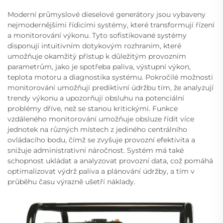
Moderní průmyslové dieselové generátory jsou vybaveny
nejmodernějšími řídicími systémy, které transformují řízení
a monitorování výkonu. Tyto sofistikované systémy
disponují intuitivním dotykovým rozhraním, které
umožňuje okamžitý přístup k důležitým provozním
parametrům, jako je spotřeba paliva, výstupní výkon,
teplota motoru a diagnostika systému. Pokročilé možnosti
monitorování umožňují prediktivní údržbu tím, že analyzují
trendy výkonu a upozorňují obsluhu na potenciální
problémy dříve, než se stanou kritickými. Funkce
vzdáleného monitorování umožňuje obsluze řídit více
jednotek na různých místech z jediného centrálního
ovládacího bodu, čímž se zvyšuje provozní efektivita a
snižuje administrativní náročnost. Systém má také
schopnost ukládat a analyzovat provozní data, což pomáhá
optimalizovat výdrž paliva a plánování údržby, a tím v
průběhu času výrazně ušetří náklady.