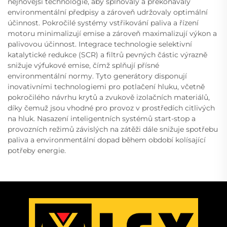
nejnovější technologie, aby splňovaly a překonávaly
environmentální předpisy a zároveň udržovaly optimální
účinnost. Pokročilé systémy vstřikování paliva a řízení
motoru minimalizují emise a zároveň maximalizují výkon a
palivovou účinnost. Integrace technologie selektivní
katalytické redukce (SCR) a filtrů pevných částic výrazně
snižuje výfukové emise, čímž splňují přísné
environmentální normy. Tyto generátory disponují
inovativními technologiemi pro potlačení hluku, včetně
pokročilého návrhu krytů a zvukově izolačních materiálů,
díky čemuž jsou vhodné pro provoz v prostředích citlivých
na hluk. Nasazení inteligentních systémů start-stop a
provozních režimů závislých na zátěži dále snižuje spotřebu
paliva a environmentální dopad během období kolísající
potřeby energie.