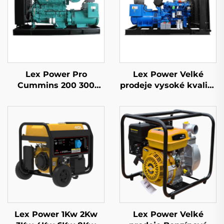
Lex Power Pro
Lex Power Velké
Cummins 200 300
prodeje vysoké kvality
350-2500Kw Tichý
1/3fázový mobilní
dieselový
dieselový generátor
generátorový soubor
Lex Power 1Kw 2Kw
Lex Power Velké