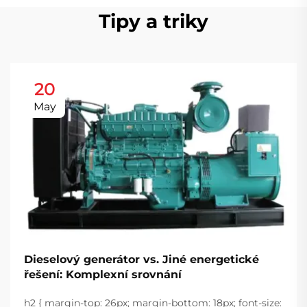
Tipy a triky
20
May
Dieselový generátor vs. Jiné energetické
řešení: Komplexní srovnání
h2 { margin-top: 26px; margin-bottom: 18px; font-size: