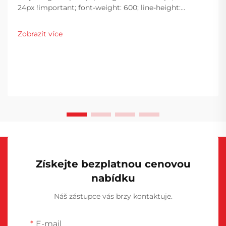
24px !important; font-weight: 600; line-height:
normal; } h3 { margin-top: 26px; margin-bottom: 18px;
font-size: 20px !important; font-weight: 600; line-
Zobrazit více
height: ...}
Získejte bezplatnou cenovou
nabídku
Náš zástupce vás brzy kontaktuje.
E-mail