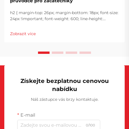
průvodce pro začátečníky
h2 { margin-top: 26px; margin-bottom: 18px; font-size:
24px !important; font-weight: 600; line-height:
normal; } h3 { margin-top: 26px; margin-bottom: 18px;
font-size: 20px !important; font-weight: 600; line-
Zobrazit více
height: ...}
Získejte bezplatnou cenovou
nabídku
Náš zástupce vás brzy kontaktuje.
E-mail
0/100