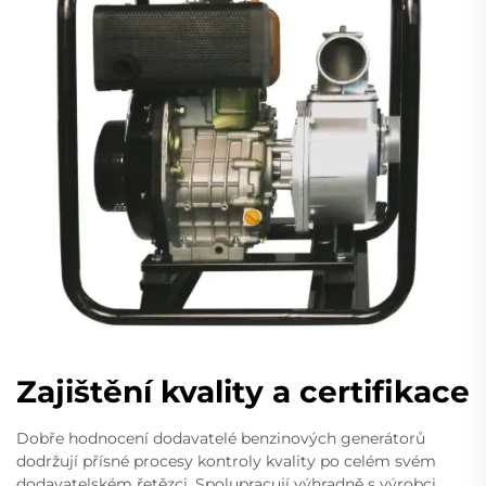
Zajištění kvality a certifikace
Dobře hodnocení dodavatelé benzinových generátorů
dodržují přísné procesy kontroly kvality po celém svém
dodavatelském řetězci. Spolupracují výhradně s výrobci,