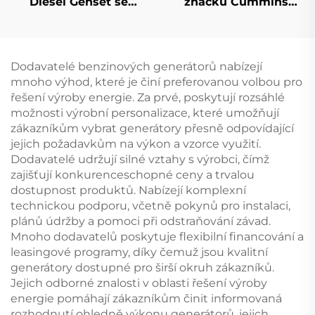
Diesel Genset se
značku Cummins
technologií tichého
Pekins Weichai Super
inverteru Dieselový
tichá elektrárna na
generátor
benzin nebo diesel
Dodavatelé benzinových generátorů nabízejí
mnoho výhod, které je činí preferovanou volbou pro
řešení výroby energie. Za prvé, poskytují rozsáhlé
možnosti výrobní personalizace, které umožňují
zákazníkům vybrat generátory přesně odpovídající
jejich požadavkům na výkon a vzorce využití.
Dodavatelé udržují silné vztahy s výrobci, čímž
zajišťují konkurenceschopné ceny a trvalou
dostupnost produktů. Nabízejí komplexní
technickou podporu, včetně pokynů pro instalaci,
plánů údržby a pomoci při odstraňování závad.
Mnoho dodavatelů poskytuje flexibilní financování a
leasingové programy, díky čemuž jsou kvalitní
generátory dostupné pro širší okruh zákazníků.
Jejich odborné znalosti v oblasti řešení výroby
energie pomáhají zákazníkům činit informovaná
rozhodnutí ohledně výkonu generátorů, jejich