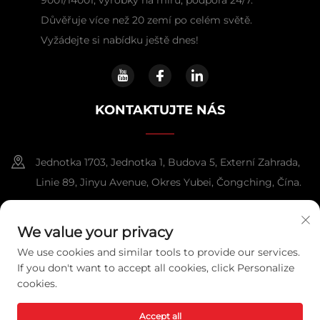
Důvěřuje více než 20 zemí po celém světě.
Vyžádejte si nabídku ještě dnes!
KONTAKTUJTE NÁS
Jednotka 1703, Jednotka 1, Budova 5, Externí Zahrada,
Linie 89, Jinyu Avenue, Okres Yubei, Čongching, Čína.
+86-13108925588
We value your privacy
[email protected]
We use cookies and similar tools to provide our services.
If you don't want to accept all cookies, click Personalize
cookies.
Všechna práva vyhrazena. Copyright © 2025 Chongqing
Lexpower Technology Co., Ltd.
Ochrana soukromí
Accept all