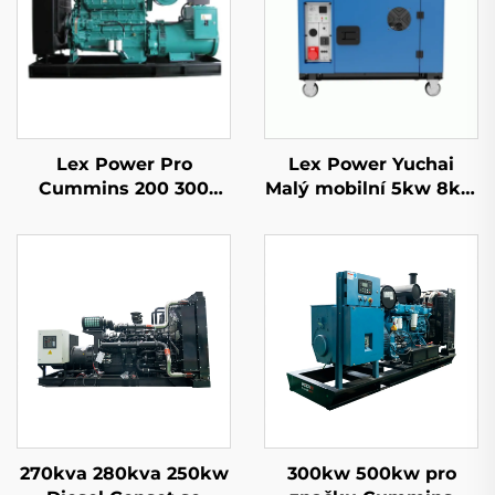
Lex Power Pro
Lex Power Yuchai
Cummins 200 300
Malý mobilní 5kw 8kw
350-2500Kw Tichý
10kw 11kw Dieselový
dieselový
generátor Tichý 1/3
generátorový soubor
fáze
270kva 280kva 250kw
300kw 500kw pro