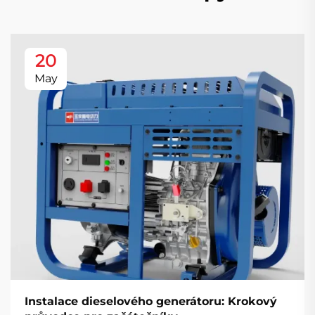
20
May
Instalace dieselového generátoru: Krokový